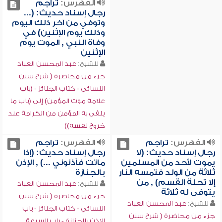
الفهرس:
تراجم
رجال إسناد حديث: (...
وتوفي من آخر ذلك اليوم
وذلك يوم الإثنين) في
وفاة النبي , الموت يوم
الإثنين
للشيخ:
عبد المحسن العباد
جزء من محاضرة ( شرح سنن
النسائي - كتاب الجنائز - (باب
علامة موت المؤمن) إلى (باب ما
يلقى به المؤمن من الكرامة عند
خروج نفسه))
الفهرس:
تراجم
الفهرس:
تراجم
رجال إسناد حديث: (لا
رجال إسناد حديث: (إذا
يموت لأحد من المسلمين
ماتت فآذنوني ...) , الإذن
ثلاثة من الولد فتمسه النار
بالجنازة
إلا تحلة القسم) , من
للشيخ:
عبد المحسن العباد
يتوفى له ثلاثة
جزء من محاضرة ( شرح سنن
للشيخ:
عبد المحسن العباد
النسائي - كتاب الجنائز - باب
جزء من محاضرة ( شرح سنن
الإذن بالجنازة - باب السرعة