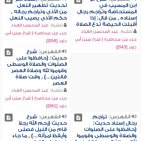
ابن المسيب في
لحديث تطهير النعل
المستحاضة وتراجم رجال
من الأذى وتراجم رجاله ,
إسناده , من قال: إذا
حكم الأذى يصيب النعل
أقبلت الحيضة تدع الصلاة
للشيخ:
عبد المحسن العباد
للشيخ:
عبد المحسن العباد
جزء من محاضرة ( شرح سنن أبي
جزء من محاضرة ( شرح سنن أبي
داود [058])
داود [043])
الفهرس:
شرح
حديث: (حافظوا على
الصلوات والصلاة الوسطى
وقوموا لله وصلاة العصر
قانتين...) , وقت صلاة
العصر
للشيخ:
عبد المحسن العباد
جزء من محاضرة ( شرح سنن أبي
داود [061])
الفهرس:
تراجم
الفهرس:
شرح
رجال إسناد حديث:
حديث (رحم الله رجلاً
(حافظوا على الصلوات
قام من الليل فصلى
والصلاة والوسطى وقوموا
وأيقظ امرأته...) , ما جاء