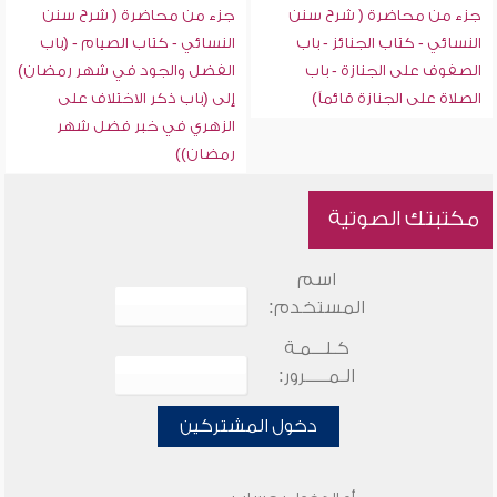
جزء من محاضرة ( شرح سنن
جزء من محاضرة ( شرح سنن
النسائي - كتاب الجنائز - باب
النسائي - كتاب الصيام - (باب
الصفوف على الجنازة - باب
الفضل والجود في شهر رمضان)
الصلاة على الجنازة قائماً)
إلى (باب ذكر الاختلاف على
الزهري في خبر فضل شهر
رمضان))
مكتبتك الصوتية
اسم
المستخدم:
كـلـــمـة
الـمـــــرور:
دخول المشتركين