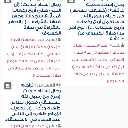
رجال إسناد حديث
رجال إسناد حديث: (أن
عائشة: (خسفت الشمس
النبي صلى أربع ركعات
في حياة رسول الله...
في أربع سجدات، وجهر
فاستكمل أربع ركعات
فيها بالقراءة ...) , الجهر
وأربع سجدات ...) , نوع آخر
بالقراءة في صلاة
من صلاة الكسوف عن
الكسوف
عائشة
للشيخ:
عبد المحسن العباد
للشيخ:
عبد المحسن العباد
جزء من محاضرة ( شرح سنن
جزء من محاضرة ( شرح سنن
النسائي - كتاب الكسوف - (باب
النسائي - كتاب الكسوف - باب
قدر القراءة في صلاة الكسوف)
نوع آخر من صلاة الكسوف عن
إلى (باب التشهد والتسليم في
عائشة - باب نوع آخر من صلاة
صلاة الكسوف))
الكسوف)
الفهرس:
تراجم
رجال إسناد حديث:
(خرج مع رسول الله
يستسقي فحول للناس
ظهره ودعا ...) , تحويل
الإمام ظهره إلى الناس
عند الدعاء في الاستسقاء
للشيخ:
عبد المحسن العباد