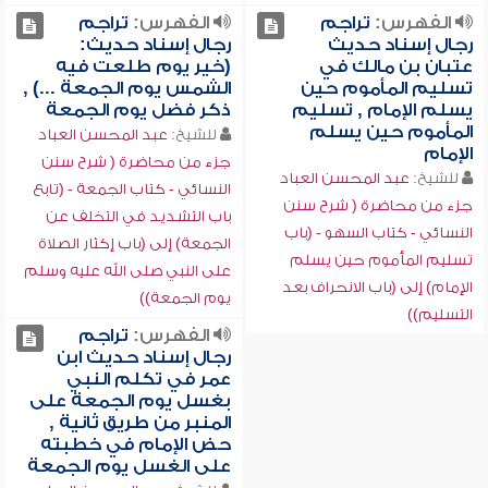
الفهرس:
تراجم
الفهرس:
تراجم
رجال إسناد حديث
رجال إسناد حديث:
عتبان بن مالك في
(خير يوم طلعت فيه
تسليم المأموم حين
الشمس يوم الجمعة ...) ,
يسلم الإمام , تسليم
ذكر فضل يوم الجمعة
المأموم حين يسلم
للشيخ:
عبد المحسن العباد
الإمام
جزء من محاضرة ( شرح سنن
للشيخ:
عبد المحسن العباد
النسائي - كتاب الجمعة - (تابع
جزء من محاضرة ( شرح سنن
باب التشديد في التخلف عن
النسائي - كتاب السهو - (باب
الجمعة) إلى (باب إكثار الصلاة
تسليم المأموم حين يسلم
على النبي صلى الله عليه وسلم
الإمام) إلى (باب الانحراف بعد
يوم الجمعة))
التسليم))
الفهرس:
تراجم
رجال إسناد حديث ابن
عمر في تكلم النبي
بغسل يوم الجمعة على
المنبر من طريق ثانية ,
حض الإمام في خطبته
على الغسل يوم الجمعة