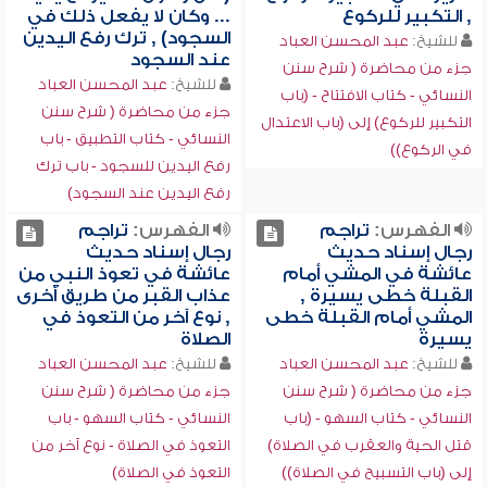
, التكبير للركوع
... وكان لا يفعل ذلك في
السجود) , ترك رفع اليدين
للشيخ:
عبد المحسن العباد
عند السجود
جزء من محاضرة ( شرح سنن
للشيخ:
عبد المحسن العباد
النسائي - كتاب الافتتاح - (باب
جزء من محاضرة ( شرح سنن
التكبير للركوع) إلى (باب الاعتدال
النسائي - كتاب التطبيق - باب
في الركوع))
رفع اليدين للسجود - باب ترك
رفع اليدين عند السجود)
الفهرس:
تراجم
الفهرس:
تراجم
رجال إسناد حديث
رجال إسناد حديث
عائشة في المشي أمام
عائشة في تعوذ النبي من
القبلة خطى يسيرة ,
عذاب القبر من طريق أخرى
المشي أمام القبلة خطى
, نوع آخر من التعوذ في
يسيرة
الصلاة
للشيخ:
عبد المحسن العباد
للشيخ:
عبد المحسن العباد
جزء من محاضرة ( شرح سنن
جزء من محاضرة ( شرح سنن
النسائي - كتاب السهو - (باب
النسائي - كتاب السهو - باب
قتل الحية والعقرب في الصلاة)
التعوذ في الصلاة - نوع آخر من
إلى (باب التسبيح في الصلاة))
التعوذ في الصلاة)