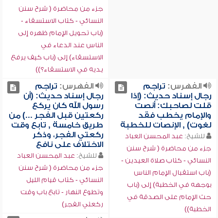
جزء من محاضرة ( شرح سنن
النسائي - كتاب الاستسقاء -
(باب تحويل الإمام ظهره إلى
الناس عند الدعاء في
الاستسقاء) إلى (باب كيف يرفع
يديه في الاستسقاء؟))
الفهرس:
تراجم
الفهرس:
تراجم
رجال إسناد حديث: (إذا
رجال إسناد حديث: (أن
قلت لصاحبك: أنصت
رسول الله كان يركع
والإمام يخطب فقد
ركعتين قبل الفجر ...) من
لغوت) , الإنصات للخطبة
طريق خامسة , تابع وقت
ركعتي الفجر، وذكر
للشيخ:
عبد المحسن العباد
الاختلاف على نافع
جزء من محاضرة ( شرح سنن
للشيخ:
عبد المحسن العباد
النسائي - كتاب صلاة العيدين -
جزء من محاضرة ( شرح سنن
(باب استقبال الإمام الناس
النسائي - كتاب قيام الليل
بوجهه في الخطبة) إلى (باب
وتطوع النهار - تابع باب وقت
حث الإمام على الصدقة في
ركعتي الفجر)
الخطبة))