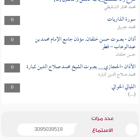
0
محمد مختار الشنقيطي
سورة الذاريات
0
محمد جبريل
أذان - بصوت حسن خلفان. مؤذن جامع الإمام محمد بن
0
عبدالوهاب – قطر
حسن خلفان
الأذان -الحجازي__ بصوت الشيخ محمد صلاح الدين كبارة
0
محمد صلاح الدين كبارة
الليالي الخوالي
0
(...)
عدد مرات
3095039519
الاستماع