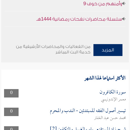
وأمنهم من خوف 9
سلسلة محاضرات نفحات رمضانية 1444هـ
من الفعاليات والمحاضرات الأرشيفية من
المزيد
خدمة البث المباشر
الأكثر استماعا لهذا الشهر
سورة الكافرون
0
معمر الإندونيسي
تيسير أصول الفقه للمبتدئين - الندب والمحرم
0
محمد حسن عبد الغفار
شرح زاد المستقنع_باب الغسل والتكفين [2]