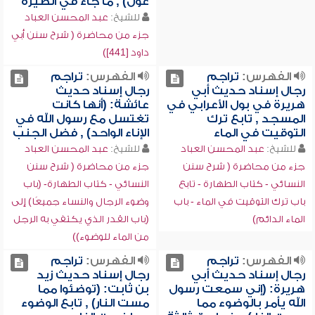
غول) , ما جاء في الطيرة
للشيخ:
عبد المحسن العباد
جزء من محاضرة ( شرح سنن أبي
داود [441])
الفهرس:
تراجم
الفهرس:
تراجم
رجال إسناد حديث أبي
رجال إسناد حديث
هريرة في بول الأعرابي في
عائشة: (أنها كانت
المسجد , تابع ترك
تغتسل مع رسول الله في
التوقيت في الماء
الإناء الواحد) , فضل الجنب
للشيخ:
عبد المحسن العباد
للشيخ:
عبد المحسن العباد
جزء من محاضرة ( شرح سنن
جزء من محاضرة ( شرح سنن
النسائي - كتاب الطهارة - تابع
النسائي - كتاب الطهارة- (باب
باب ترك التوقيت في الماء - باب
وضوء الرجال والنساء جميعًا) إلى
الماء الدائم)
(باب القدر الذي يكتفي به الرجل
من الماء للوضوء))
الفهرس:
تراجم
الفهرس:
تراجم
رجال إسناد حديث أبي
رجال إسناد حديث زيد
هريرة: (إني سمعت رسول
بن ثابت: (توضئوا مما
الله يأمر بالوضوء مما
مست النار) , تابع الوضوء