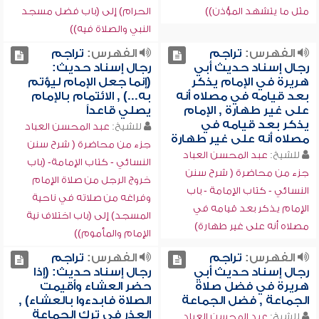
مثل ما يتشهد المؤذن))
الحرام) إلى (باب فضل مسجد
النبي والصلاة فيه))
الفهرس:
تراجم
الفهرس:
تراجم
رجال إسناد حديث أبي
رجال إسناد حديث:
هريرة في الإمام يذكر
(إنما جعل الإمام ليؤتم
بعد قيامه في مصلاه أنه
به...) , الائتمام بالإمام
على غير طهارة , الإمام
يصلي قاعداً
يذكر بعد قيامه في
للشيخ:
عبد المحسن العباد
مصلاه أنه على غير طهارة
جزء من محاضرة ( شرح سنن
للشيخ:
عبد المحسن العباد
النسائي - كتاب الإمامة- (باب
جزء من محاضرة ( شرح سنن
خروج الرجل من صلاة الإمام
النسائي - كتاب الإمامة - باب
وفراغه من صلاته في ناحية
الإمام يذكر بعد قيامه في
المسجد) إلى (باب اختلاف نية
مصلاه أنه على غير طهارة)
الإمام والمأموم))
الفهرس:
تراجم
الفهرس:
تراجم
رجال إسناد حديث أبي
رجال إسناد حديث: (إذا
هريرة في فضل صلاة
حضر العشاء وأقيمت
الجماعة , فضل الجماعة
الصلاة فابدءوا بالعشاء) ,
العذر في ترك الجماعة
للشيخ:
عبد المحسن العباد