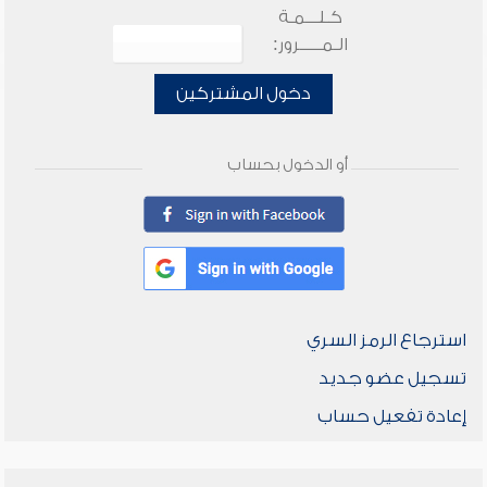
كـلـــمـة
الـمـــــرور:
دخول المشتركين
أو الدخول بحساب
استرجاع الرمز السري
تسجيل عضو جديد
إعادة تفعيل حساب