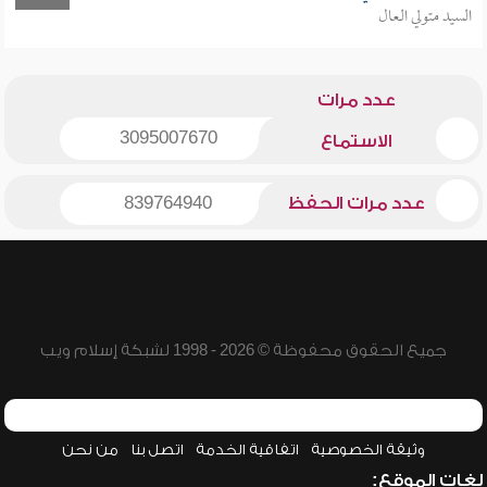
السيد متولي العال
عدد مرات
3095007670
الاستماع
عدد مرات الحفظ
839764940
جميع الحقوق محفوظة © 2026 - 1998 لشبكة إسلام ويب
وثيقة الخصوصية
اتفاقية الخدمة
اتصل بنا
من نحن
لغات الموقع: