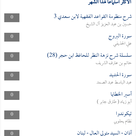
الأكثر استماعا لهذا الشهر
شرح منظومة القواعد الفقهية لابن سعدي 3
0
حسين بن عبد العزيز آل الشيخ
سورة البروج
0
علي الحذيفي
سلسلة شرح نزهة النظر للحافظ ابن حجر (28)
0
حاتم بن عارف الشريف
سورة الحديد
0
عبد الباسط عبد الصمد
أسير الخطايا
0
أبو زياد ( طارق جابر )
تيكوندوا
0
نظام يعقوبي
أذان - السيد متولي العال - لبنان
0