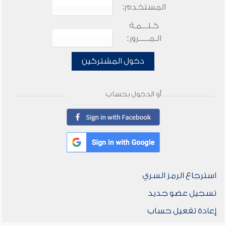
المستخدم:
كـلـــمـة
الـمـــــرور:
دخول المشتركين
أو الدخول بحساب
استرجاع الرمز السري
تسجيل عضو جديد
إعادة تفعيل حساب