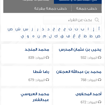
خطب جمعة
خطب جمعة مفرغة
أ
إ
ا
ب
ت
ث
ج
ح
خ
د
ذ
ر
ز
س
ش
ص
ض
ط
ظ
ع
غ
ف
ق
ك
ل
م
ن
ه
و
ي
يحيى بن عثمان المدرس
محمد المنجد
المواد: 932
المواد: 839
محمد بن عبدالله العجلان
رضا شطا
المواد: 768
المواد: 679
أحمد المحلاوى
محمد العروسي
عبدالقادر
المواد: 672