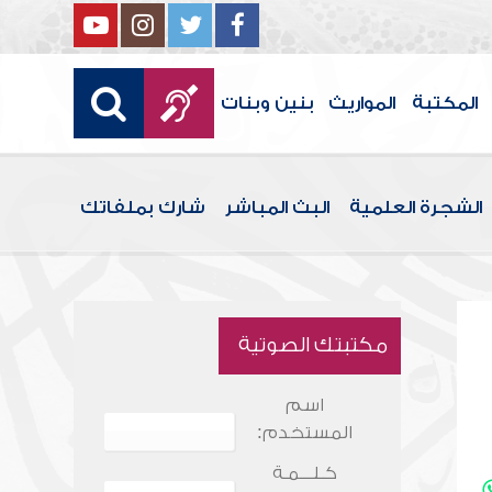
المكتبة
المواريث
بنين وبنات
الشجرة العلمية
البث المباشر
شارك بملفاتك
مكتبتك الصوتية
اسم
المستخدم:
كـلـــمـة