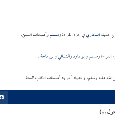
ج حديثه
البخاري
في جزء القراءة و
مسلم
وأصحاب السنن.
 القراءة و
مسلم
و
أبو داود
و
النسائي
و
ابن ماجة
.
 الله عليه وسلم، وحديثه أخرجه أصحاب الكتب الستة.
ول ...)