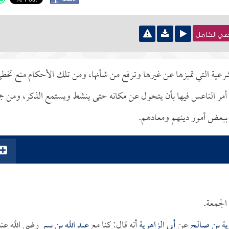
نصي الكامل
عية التي تميزها عن غيرها وترفع من شأنها، ومن تلك الأحكام منع تخط
ك أمر الناعس فيها بأن يتحول عن مكانه حتى ينشط ويستمع الذكر، ومن جم
 ببعض أمور دينهم ومعادهم.
الجمعة.
ية بن صالح
عن
أبي الزاهرية
أنه قال: كنا مع
عبد الله بن بسر
رضي الله عنه