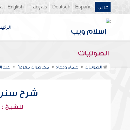
عربي
Español
Deutsch
Français
English
ia
الرئي
الصوتيات
الصوتيات
علماء ودعاة
محاضرات مفرغة
عبد ا
شرح سنن أب
للشيخ : 