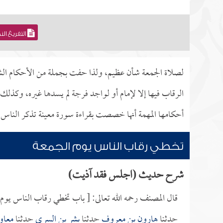
التفريغ ال
لصلاة الجمعة شأن عظيم، ولذا حفت بجملة من الأحكام الشر
الرقاب فيها إلا لإمام أو لواجد فرجة لم يسدها غيره، وكذل
أحكامها المهمة أنها خصصت بقراءة سورة معينة تذكر الناس
تخطي رقاب الناس يوم الجمعة
شرح حديث (اجلس فقد آذيت)
قال المصنف رحمه الله تعالى: [ باب تخطي رقاب الناس يوم 
حدثنا
هارون بن معروف
حدثنا
بشر بن السري
حدثنا
معاو