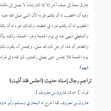
يخترق صفاً إلى صف آخر إلا إذا كان إماماً لا يصل إلى مكان
وفيه أن الخطيب له أن يكلم غيره؛ لأن النبي صلى الله عليه
الخطيب له أن يكلم غيره في خطبته، وكذلك غيره له أن يك
والتخطي منهي عنه في يوم الجمعة وغير الجمعة، ولكنه يتأكد
والظاهر أن هذا الرجل كان قد صلى، ويحتمل أن يكون ذلك
يوم الجمعة فلا يجلس حتى يصلي ركعتين، كما تقدم في قوله:
فيهما
).
تراجم رجال إسناد حديث (اجلس فقد آذيت)
قوله: [ حدثنا
هارون بن معروف
].
هارون بن معروف
ثقة أخرج له
البخاري
و
مسلم
و
أبو داود