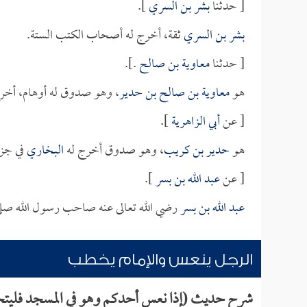
[ حدثنا
بشر بن السري
].
بشر بن السري
ثقة، أخرج له أصحاب الكتب الستة.
[ حدثنا
معاوية بن صالح
.].
هو
معاوية بن صالح بن حدير
، وهو صدوق له أوهام، أخر
[ عن
أبي الزاهرية
].
هو
حدير بن كريب
، وهو صدوق أخرج له
البخاري
في جزء
[ عن
عبد الله بن بسر
].
عبد الله بن بسر
رضي الله تعالى عنه صاحب رسول الله صلى
الرجل ينعس والإمام يخطب
شرح حديث (إذا نعس أحدكم وهو في المسجد فليتح