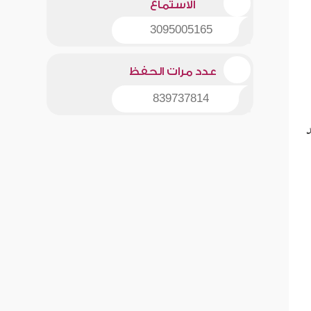
الاستماع
3095005165
عدد مرات الحفظ
839737814
د