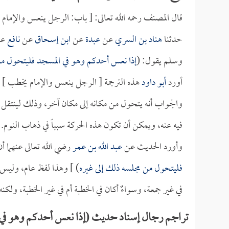
قال المصنف رحمه الله تعالى: [ باب: الرجل ينعس والإمام
حدثنا
هناد بن السري
عن
عبدة
عن
ابن إسحاق
عن
نافع
ع
وسلم يقول: (
إذا نعس أحدكم وهو في المسجد فليتحول من
أورد
أبو داود
هذه الترجمة [ الرجل ينعس والإمام يخطب ] 
والجواب أنه يتحول من مكانه إلى مكان آخر، وذلك لينتقل 
فيه عنه، ويمكن أن تكون هذه الحركة سبباً في ذهاب النوم.
وأورد الحديث عن
عبد الله بن عمر
رضي الله تعالى عنهما أن
فليتحول من مجلسه ذلك إلى غيره
) ] وهذا لفظ عام، وليس ف
في غير جمعة، وسواءٌ أكان في الخطبة أم في غير الخطبة، ولكن
تراجم رجال إسناد حديث (إذا نعس أحدكم وهو في 