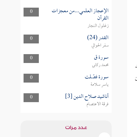
الإعجاز العلمي...من معجزات
0
القرآن
زغلول النجار
القدر (24)
0
سفر الحوالي
سورة ق
0
محمد ركابي
سورة فصّلت
0
ن
ياسر سلامة
أناشيد صلاح الدين [3]
0
فرقة الاعتصام
عدد مرات