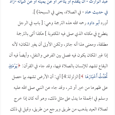
عبد الوارث
- أن يتقدم أو يتأخر أو عن يمينه أو عن شماله -زاد
في حديث
حماد
- في الصلاة، يعني في السبحة) ].
أورد
أبو داود
رحمه الله هذه الترجمة وهي: [ باب في الرجل
يتطوع في مكانه الذي صلى فيه المكتوبة ] هكذا أتى بالترجمة
مطلقة، ومعنى هذا أنه جائز، ولكن الأولى أن يغير المكان؛ لأنه
إذا غير المكان يكون فيه فصل بين الفرض والنفل، وأيضاً فيه أن
البقاع تشهد للإنسان بالصلاة فيها، وقد جاء في القرآن:
يَوْمَئِذٍ
تُحَدِّثُ أَخْبَارَهَا
[الزلزلة:4] أي: أن الأرض تشهد بما حصل
على ظهرها من خير أو شر، وقد جاء عن النبي صلى الله عليه
وسلم في الجملة ما يدل على مثل ذلك، وهو أنه كان إذا خرج
لصلاة العيد يذهب من طريق ويرجع من طريق، وقيل في ذلك