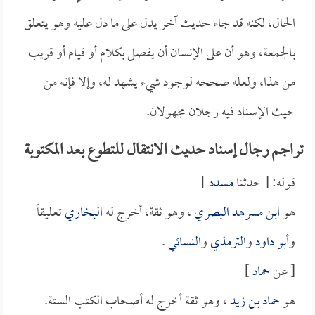
الحال، لكنه قد جاء حديث آخر يدل على ما دل عليه وهو يتعلق
بالجمعة، وهو أن على الإنسان أن يفصل بكلام أو قيام أو قريب
من هذا، ولعله صححه لوجود شيء يشهد له، وإلا فإنه من
حيث الإسناد فيه رجلان مجهولان.
تراجم رجال إسناد حديث الانتقال للتطوع بعد المكتوبة
قوله: [ حدثنا
مسدد
]
هو
ابن مسرهد البصري
، وهو ثقة، أخرج له
البخاري
تعليقاً
و
أبو داود
و
الترمذي
و
النسائي
.
[ عن
حماد
]
هو
حماد بن زيد
، وهو ثقة أخرج له أصحاب الكتب الستة.