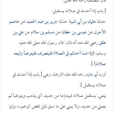
قال المصنف رحمه الله تعالى:
[ باب إذا أحدث في صلاته يستقبل.
حدثنا
عثمان بن أبي شيبة
حدثنا
جرير بن عبد الحميد
عن
عاصم
الأحول
عن
عيسى بن حطان
عن
مسلم بن سلام
عن
علي بن
طلق
رضي الله عنه أنه قال: قال رسول الله صلى الله عليه
وسلم: (
إذا فسا أحدكم في الصلاة فلينصرف فليتوضأ وليعد
صلاته
) ].
أورد
أبو داود
رحمه الله هذه الترجمة، وهي [ باب إذا أحدث في
صلاته يستقبل ].
يعني: يستقبل صلاته فيبدؤها من جديد، أي يذهب ويتوضأ ثم
يصلي من جديد، ولا يبني على ما سبق قبل نقض الوضوء، وإنما