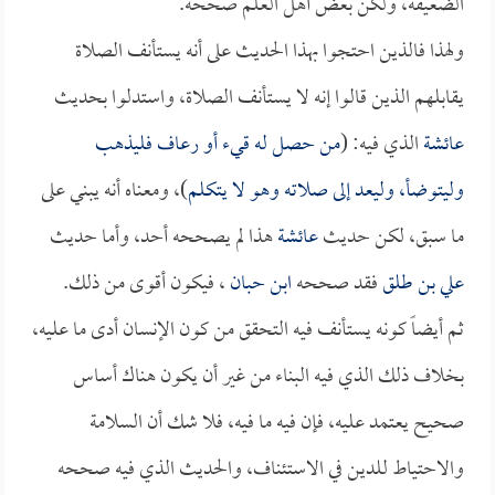
الضعيفة، ولكن بعض أهل العلم صححه.
ولهذا فالذين احتجوا بهذا الحديث على أنه يستأنف الصلاة
يقابلهم الذين قالوا إنه لا يستأنف الصلاة، واستدلوا بحديث
عائشة
الذي فيه: (
من حصل له قيء أو رعاف فليذهب
وليتوضأ، وليعد إلى صلاته وهو لا يتكلم
)، ومعناه أنه يبني على
ما سبق، لكن حديث
عائشة
هذا لم يصححه أحد، وأما حديث
علي بن طلق
فقد صححه
ابن حبان
، فيكون أقوى من ذلك.
ثم أيضاً كونه يستأنف فيه التحقق من كون الإنسان أدى ما عليه،
بخلاف ذلك الذي فيه البناء من غير أن يكون هناك أساس
صحيح يعتمد عليه، فإن فيه ما فيه، فلا شك أن السلامة
والاحتياط للدين في الاستئناف، والحديث الذي فيه صححه