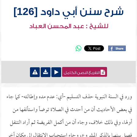
شرح سنن أبي داود [126]
للشيخ : عبد المحسن العباد
التفريغ النصي الكامل
ورد في السنة النبوية حذف التسليم -أي: عدم مده وإطالته- كما جاء
في بعض الأحاديث أن من أحدث في الصلاة توضأ واستأنفها من
أولها، وفي ذلك خلاف، وجاء أن من أكمل الفريضة ثم أراد التنفل
فصل بينهما بالذكر المشروع، وجاء استحباب الانتقال إلى مكان آخر