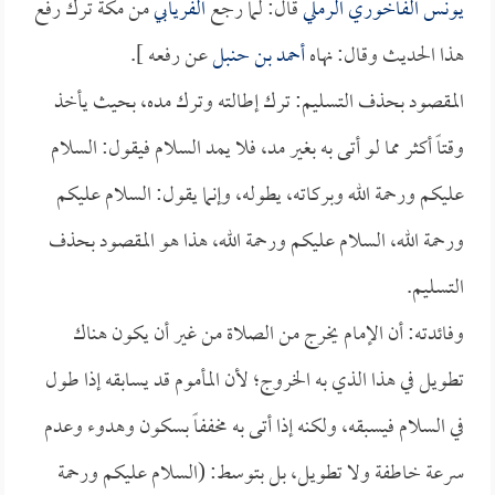
يونس الفاخوري الرملي
قال: لما رجع
الفريابي
من مكة ترك رفع
هذا الحديث وقال: نهاه
أحمد بن حنبل
عن رفعه ].
المقصود بحذف التسليم: ترك إطالته وترك مده، بحيث يأخذ
وقتاً أكثر مما لو أتى به بغير مد، فلا يمد السلام فيقول: السلام
عليكم ورحمة الله وبركاته، يطوله، وإنما يقول: السلام عليكم
ورحمة الله، السلام عليكم ورحمة الله، هذا هو المقصود بحذف
التسليم.
وفائدته: أن الإمام يخرج من الصلاة من غير أن يكون هناك
تطويل في هذا الذي به الخروج؛ لأن المأموم قد يسابقه إذا طول
في السلام فيسبقه، ولكنه إذا أتى به مخففاً بسكون وهدوء وعدم
سرعة خاطفة ولا تطويل، بل بتوسط: (السلام عليكم ورحمة