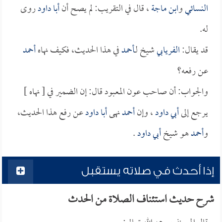
النسائي
و
ابن ماجة
، قال في التقريب: لم يصح أن
أبا داود
روى
له.
قد يقال:
الفريابي
شيخ لـ
أحمد
في هذا الحديث، فكيف نهاه
أحمد
عن رفعه؟
والجواب: أن صاحب عون المعبود قال: إن الضمير في [ نهاه ]
يرجع إلى
أبي داود
، وإن
أحمد
نهى
أبا داود
عن رفع هذا الحديث،
و
أحمد
هو شيخ
أبي داود
.
إذا أحدث في صلاته يستقبل
شرح حديث استئناف الصلاة من الحدث