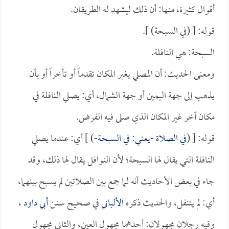
أقوال كثيرة، منها: أن ذلك ليشهد له الطريقان.
قوله: [ (في السبحة) ].
السبحة: هي النافلة.
ومعنى الحديث: أن المصلي يغير المكان تقدماً أو تأخراً أو بأن
يذهب إلى جهة اليمين أو جهة الشمال، أي: يصلي النافلة في
مكان آخر غير المكان الذي صلى فيه الفرض.
قوله: [ (
في الصلاة -يعني: في السبحة-
) ] أي: عندما يصلي
النافلة التي يقال لها السبحة؛ لأن النوافل يقال لها ذلك، وقد
جاء في بعض الأحاديث أنه لما جمع بين الصلاتين لم يسبح بينهما،
أي: لم يتنفل، والحديث ذكره
الألباني
في صحيح سنن
أبي داود
،
وفيه رجلان مجهولان: أحدهما مجهول العين، والثاني مجهول