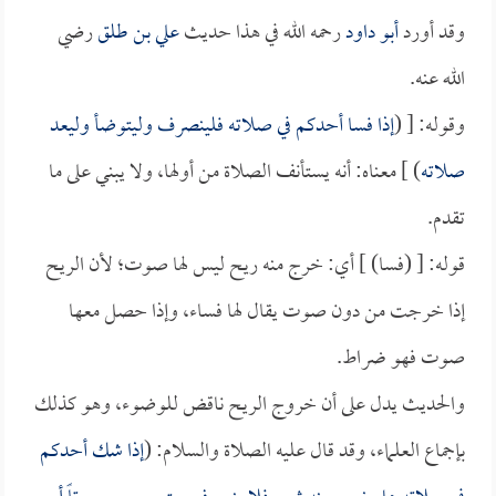
وقد أورد
أبو داود
رحمه الله في هذا حديث
علي بن طلق
رضي
الله عنه.
وقوله: [ (
إذا فسا أحدكم في صلاته فلينصرف وليتوضأ وليعد
صلاته
) ] معناه: أنه يستأنف الصلاة من أولها، ولا يبني على ما
تقدم.
قوله: [ (فسا) ] أي: خرج منه ريح ليس لها صوت؛ لأن الريح
إذا خرجت من دون صوت يقال لها فساء، وإذا حصل معها
صوت فهو ضراط.
والحديث يدل على أن خروج الريح ناقض للوضوء، وهو كذلك
بإجماع العلماء، وقد قال عليه الصلاة والسلام: (
إذا شك أحدكم