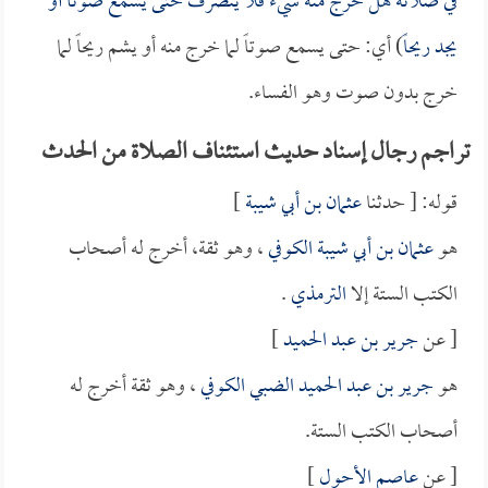
في صلاته هل خرج منه شيء فلا ينصرف حتى يسمع صوتاً أو
يجد ريحاً
) أي: حتى يسمع صوتاً لما خرج منه أو يشم ريحاً لما
خرج بدون صوت وهو الفساء.
تراجم رجال إسناد حديث استئناف الصلاة من الحدث
قوله: [ حدثنا
عثمان بن أبي شيبة
]
هو
عثمان بن أبي شيبة الكوفي
، وهو ثقة، أخرج له أصحاب
الكتب الستة إلا
الترمذي
.
[ عن
جرير بن عبد الحميد
]
هو
جرير بن عبد الحميد الضبي الكوفي
، وهو ثقة أخرج له
أصحاب الكتب الستة.
[ عن
عاصم الأحول
]