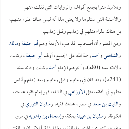
وتلاميذ عنوا بجمع أقوالهم والروايات التي نقلت عنهم
والأسئلة التي سئلوها ولا يعني هذا أنه ليس هناك علماء مثلهم،
بل هناك علماء مثلهم في زمانهم وقبل زمانهم.
ومن المعلوم أن أصحاب المذاهب الأربعة وهم
أبو حنيفة
و
مالك
و
الشافعي
و
أحمد
رحمة الله على الجميع، أولهم
أبو حنيفة
، وكانت
ولادته سنة (80هـ)، وآخرهم الإمام
أحمد
وكانت وفاته سنة
(241هـ)، وقد كان في زمانهم وقبل زمانهم وبعد زمانهم أناس
مثلهم في الفقه، مثل
الأوزاعي
في الشام، فهو إمام فقيه محدث،
و
الليث بن سعد
في مصر، محدث فقيه، و
سفيان الثوري
في
الكوفة، و
سفيان بن عيينة
بمكة، و
إسحاق بن راهويه
في مرو،
وغيرهم كثير ممن اشتهروا بالفقه، ولهذا إذا قرأ الإنسان في الكتب