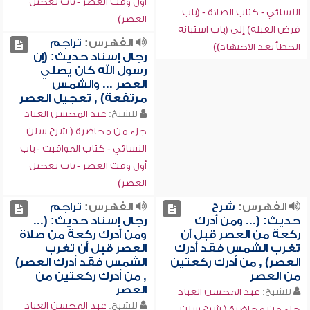
أول وقت العصر - باب تعجيل
النسائي - كتاب الصلاة - (باب
العصر)
فرض القبلة) إلى (باب استبانة
الفهرس:
تراجم
الخطأ بعد الاجتهاد))
رجال إسناد حديث: (إن
رسول الله كان يصلي
العصر ... والشمس
مرتفعة) , تعجيل العصر
للشيخ:
عبد المحسن العباد
جزء من محاضرة ( شرح سنن
النسائي - كتاب المواقيت - باب
أول وقت العصر - باب تعجيل
العصر)
الفهرس:
شرح
الفهرس:
تراجم
حديث: (... ومن أدرك
رجال إسناد حديث: (...
ركعة من العصر قبل أن
ومن أدرك ركعة من صلاة
تغرب الشمس فقد أدرك
العصر قبل أن تغرب
العصر) , من أدرك ركعتين
الشمس فقد أدرك العصر)
من العصر
, من أدرك ركعتين من
العصر
للشيخ:
عبد المحسن العباد
للشيخ:
عبد المحسن العباد
جزء من محاضرة ( شرح سنن