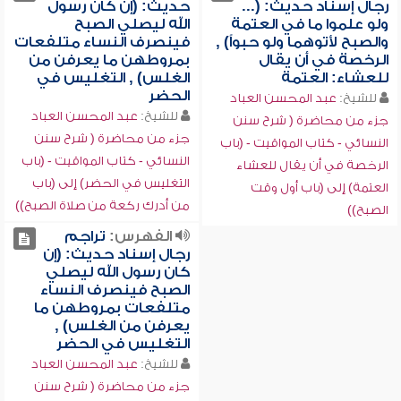
رجال إسناد حديث: (...
حديث: (إن كان رسول
ولو علموا ما في العتمة
الله ليصلي الصبح
والصبح لأتوهما ولو حبواً) ,
فينصرف النساء متلفعات
الرخصة في أن يقال
بمروطهن ما يعرفن من
للعشاء: العتمة
الغلس) , التغليس في
الحضر
للشيخ:
عبد المحسن العباد
للشيخ:
عبد المحسن العباد
جزء من محاضرة ( شرح سنن
جزء من محاضرة ( شرح سنن
النسائي - كتاب المواقيت - (باب
النسائي - كتاب المواقيت - (باب
الرخصة في أن يقال للعشاء
التغليس في الحضر) إلى (باب
العتمة) إلى (باب أول وقت
من أدرك ركعة من صلاة الصبح))
الصبح))
الفهرس:
تراجم
رجال إسناد حديث: (إن
كان رسول الله ليصلي
الصبح فينصرف النساء
متلفعات بمروطهن ما
يعرفن من الغلس) ,
التغليس في الحضر
للشيخ:
عبد المحسن العباد
جزء من محاضرة ( شرح سنن