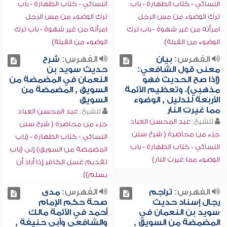
النسائي - كتاب الطهارة - باب
النسائي - كتاب الطهارة - باب
ترك الوضوء من مس الرجل
ترك الوضوء من مس الرجل
امرأته من غير شهوة - باب ترك
امرأته من غير شهوة - باب ترك
الوضوء من القبلة)
الوضوء من القبلة)
الفهرس:
بيان
الفهرس:
شرح
معنى قول الشافعي:
حديث سويد بن
(إذا صح الحديث فهو
النعمان في المضمضة من
مذهبي)، وتعظيم الأئمة
السويق , المضمضة من
الأربعة للدليل , الوضوء
السويق
مما غيرت النار
للشيخ:
عبد المحسن العباد
للشيخ:
عبد المحسن العباد
جزء من محاضرة ( شرح سنن
جزء من محاضرة ( شرح سنن
النسائي - كتاب الطهارة - (باب
النسائي - كتاب الطهارة - باب
المضمضة من السويق) إلى (باب
الوضوء مما غيرت النار)
تقديم غسل الكافر إذا أراد أن
يسلم))
الفهرس:
تراجم
الفهرس:
مدى
رجال إسناد حديث
صحة حكم الإمام
سويد بن النعمان في
أحمد في الأئمة مالك
المضمضة من السويق ,
والشافعي وأبي حنيفة ,