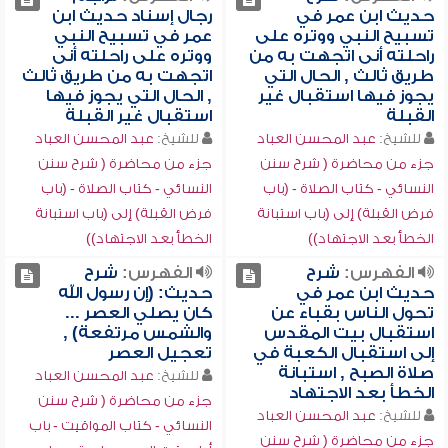
حديث ابن عمر في
رجال إسناد حديث ابن
تسبيح النبي ووتره على
عمر في تسبيح النبي
راحلته أنى اتجهت به من
ووتره على راحلته أنى
طريق ثالث , الحال التي
اتجهت به من طريق ثالث
يجوز فيها استقبال غير
, الحال التي يجوز فيها
القبلة
استقبال غير القبلة
للشيخ:
عبد المحسن العباد
للشيخ:
عبد المحسن العباد
جزء من محاضرة ( شرح سنن
جزء من محاضرة ( شرح سنن
النسائي - كتاب الصلاة - (باب
النسائي - كتاب الصلاة - (باب
فرض القبلة) إلى (باب استبانة
فرض القبلة) إلى (باب استبانة
الخطأ بعد الاجتهاد))
الخطأ بعد الاجتهاد))
الفهرس:
شرح
الفهرس:
شرح
حديث ابن عمر في
حديث: (إن رسول الله
تحول الناس بقباء عن
كان يصلي العصر ...
استقبال بيت المقدس
والشمس مرتفعة) ,
إلى استقبال الكعبة في
تعجيل العصر
صلاة الصبح , استبانة
للشيخ:
عبد المحسن العباد
الخطأ بعد الاجتهاد
جزء من محاضرة ( شرح سنن
للشيخ:
عبد المحسن العباد
النسائي - كتاب المواقيت - باب
جزء من محاضرة ( شرح سنن