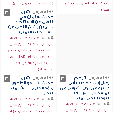
للصائم - باب السواك في كل
(باب السلام على من يبول))
حين)
الفهرس:
شرح
حديث سلمان في
النهي عن الاستنجاء
باليمين , تابع النهي عن
الاستنجاء باليمين
للشيخ:
عبد المحسن العباد
جزء من محاضرة ( شرح سنن
النسائي - كتاب الطهارة - تابع
باب النهي عن الاستنجاء باليمين
- باب دلك اليد بالأرض بعد
الاستنجاء)
الفهرس:
تراجم
الفهرس:
شرح
رجال إسناد حديث أبي
حديث: (... هو الطهور
هريرة في بول الأعرابي في
ماؤه الحل ميتته) , ماء
المسجد , تابع ترك
البحر
التوقيت في الماء
للشيخ:
عبد المحسن العباد
للشيخ:
عبد المحسن العباد
جزء من محاضرة ( شرح سنن
جزء من محاضرة ( شرح سنن
النسائي - كتاب الطهارة - (باب