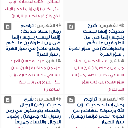
النسائي - كتاب الطهارة - (باب
سؤر الكلب) إلى (باب تعفير الإناء
الذي ولغ فيه الكلب بالتراب))
الفهرس:
شرح
الفهرس:
تراجم
حديث: (إنها ليست
رجال إسناد حديث:
بنجس إنما هي من
(إنها ليست بنجس إنما
الطوافين عليكم
هي من الطوافين عليكم
والطوافات) في سؤر الهرة
والطوافات) في سؤر الهرة
, سؤر الهرة
, سؤر الهرة
للشيخ:
عبد المحسن العباد
للشيخ:
عبد المحسن العباد
جزء من محاضرة ( شرح سنن
جزء من محاضرة ( شرح سنن
النسائي - كتاب الطهارة - (باب
النسائي - كتاب الطهارة - (باب
سؤر الهرة) إلى (باب سؤر
سؤر الهرة) إلى (باب سؤر
الحائض))
الحائض))
الفهرس:
تراجم
الفهرس:
شرح
رجال إسناد حديث: (إن
حديث: (كان الرجال
الله ورسوله ينهاكم عن
والنساء يتوضئون في زمن
لحوم الحمر فإنها رجس) ,
رسول الله جميعاً) , وضوء
سؤر الحمار
الرجال والنساء جميعاً