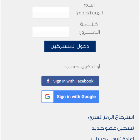
اسم
المستخدم:
كـلـــمـة
الـمـــــرور:
دخول المشتركين
أو الدخول بحساب
استرجاع الرمز السري
تسجيل عضو جديد
إعادة تفعيل حساب