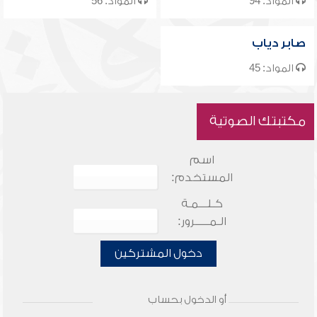
المواد: 94
المواد: 56
صابر دياب
المواد: 45
مكتبتك الصوتية
اسم
المستخدم:
كـلـــمـة
الـمـــــرور:
دخول المشتركين
أو الدخول بحساب