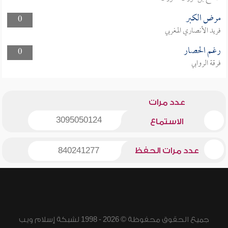
مرض الكبر
0
فريد الأنصاري المغربي
رغم الحصار
0
فرقة الروابي
عدد مرات
3095050124
الاستماع
عدد مرات الحفظ
840241277
جميع الحقوق محفوظة © 2026 - 1998 لشبكة إسلام ويب