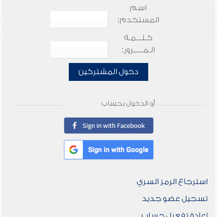
اسم
المستخدم:
كـلـــمـة
الـمـــــرور:
دخول المشتركين
أو الدخول بحساب
استرجاع الرمز السري
تسجيل عضو جديد
إعادة تفعيل حساب