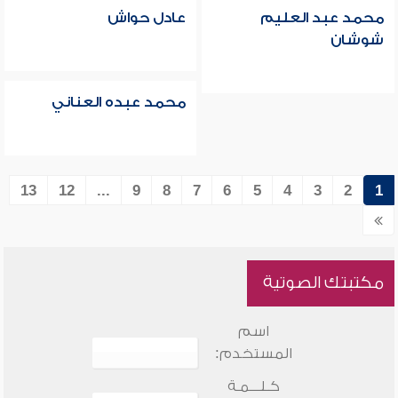
محمد عبد العليم
عادل حواش
شوشان
محمد عبده العناني
13
12
...
9
8
7
6
5
4
3
2
1
مكتبتك الصوتية
اسم
المستخدم:
كـلـــمـة