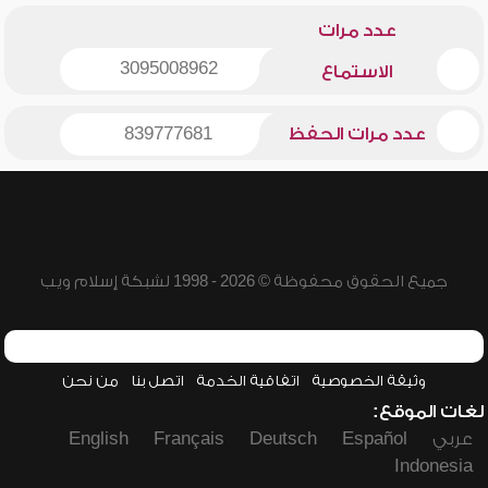
عدد مرات
3095008962
الاستماع
عدد مرات الحفظ
839777681
جميع الحقوق محفوظة © 2026 - 1998 لشبكة إسلام ويب
وثيقة الخصوصية
اتفاقية الخدمة
اتصل بنا
من نحن
لغات الموقع:
عربي
Español
Deutsch
Français
English
Indonesia