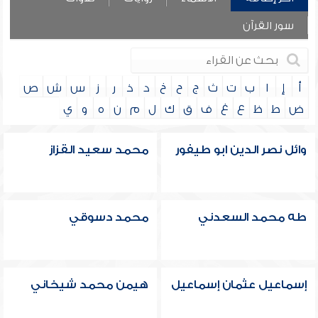
سور القرآن
أ
إ
ا
ب
ت
ث
ج
ح
خ
د
ذ
ر
ز
س
ش
ص
ض
ط
ظ
ع
غ
ف
ق
ك
ل
م
ن
ه
و
ي
وائل نصر الدين ابو طيفور
محمد سعيد القزاز
طه محمد السعدني
محمد دسوقي
إسماعيل عثمان إسماعيل
هيمن محمد شيخاني