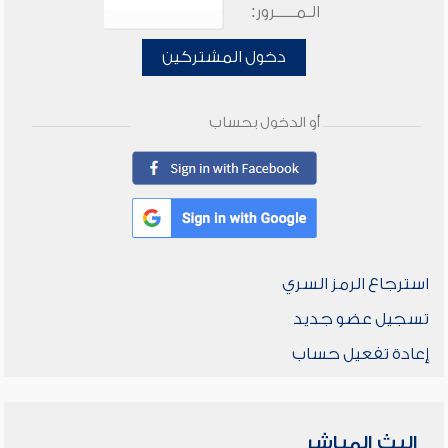
الـمـــــرور:
دخول المشتركين
أو الدخول بحساب
استرجاع الرمز السري
تسجيل عضو جديد
إعادة تفعيل حساب
البث المباشر