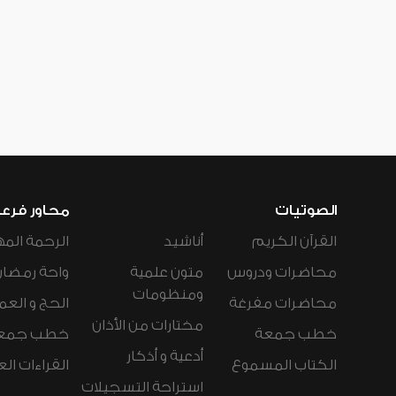
الصوتيات
محاور فرع
القرآن الكريم
أناشيد
الرحمة المه
محاضرات ودروس
متون علمية
واحة رمضان
ومنظومات
محاضرات مفرغة
الحج و العم
مختارات من الأذان
خطب جمعة
خطب جمع
أدعية و أذكار
الكتاب المسموع
القراءات ال
استراحة التسجيلات