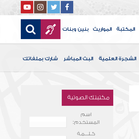
المكتبة
المواريث
بنين وبنات
الشجرة العلمية
البث المباشر
شارك بملفاتك
مكتبتك الصوتية
اسم
المستخدم:
كـلـــمـة