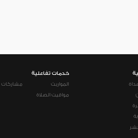
ية
خدمات تفاعلية
داة
المواريث
مشاركات ال
مواقيت الصلاة
رة
ة
عشر