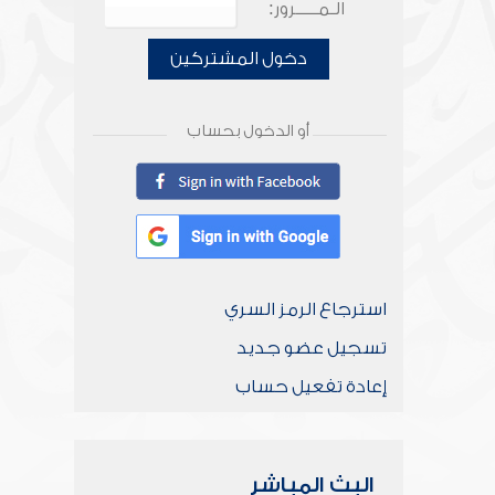
الـمـــــرور:
دخول المشتركين
أو الدخول بحساب
استرجاع الرمز السري
تسجيل عضو جديد
إعادة تفعيل حساب
البث المباشر