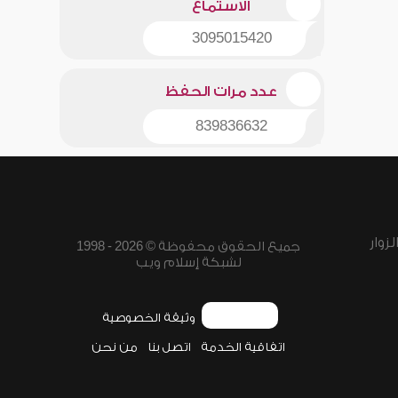
الاستماع
3095015420
عدد مرات الحفظ
839836632
زوار
جميع الحقوق محفوظة © 2026 - 1998
لشبكة إسلام ويب
وثيقة الخصوصية
اتفاقية الخدمة
اتصل بنا
من نحن