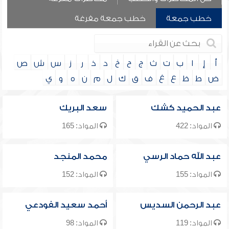
خطب جمعة
خطب جمعة مفرغة
أ
إ
ا
ب
ت
ث
ج
ح
خ
د
ذ
ر
ز
س
ش
ص
ض
ط
ظ
ع
غ
ف
ق
ك
ل
م
ن
ه
و
ي
عبد الحميد كشك
سعد البريك
المواد: 422
المواد: 165
عبد الله حماد الرسي
محمد المنجد
المواد: 155
المواد: 152
عبد الرحمن السديس
أحمد سعيد الفودعي
المواد: 119
المواد: 98