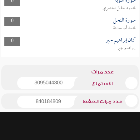
سورة التوبة
0
محمود خليل الحصري
سورة النحل
0
محمد أبو سنينة
أذان إبراهيم جبر
0
إبراهيم جبر
عدد مرات
3095044300
الاستماع
عدد مرات الحفظ
840184809