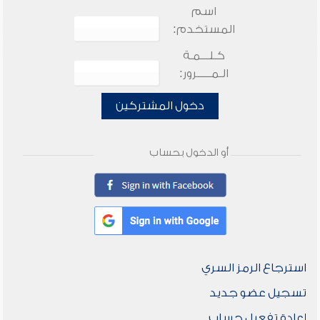
اسم
المستخدم:
كـلـــمـة
الـمـــــرور:
دخول المشتركين
أو الدخول بحساب
استرجاع الرمز السري
تسجيل عضو جديد
إعادة تفعيل حساب