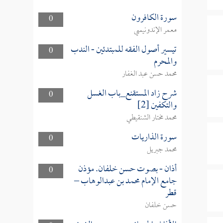
سورة الكافرون
0
معمر الإندونيسي
تيسير أصول الفقه للمبتدئين - الندب
0
والمحرم
محمد حسن عبد الغفار
شرح زاد المستقنع_باب الغسل
0
والتكفين [2]
محمد مختار الشنقيطي
سورة الذاريات
0
محمد جبريل
أذان - بصوت حسن خلفان. مؤذن
0
جامع الإمام محمد بن عبدالوهاب –
قطر
حسن خلفان