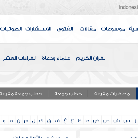
Indones
سية
موسوعات
مقالات
الفتوى
الاستشارات
الصوتيات
القرآن الكريم
علماء ودعاة
القراءات العشر
محاضرات مفرغة
خطب جمعة
خطب جمعة مفرغة
ز
س
ش
ص
ض
ط
ظ
ع
غ
ف
ق
ك
ل
م
ن
ه
و