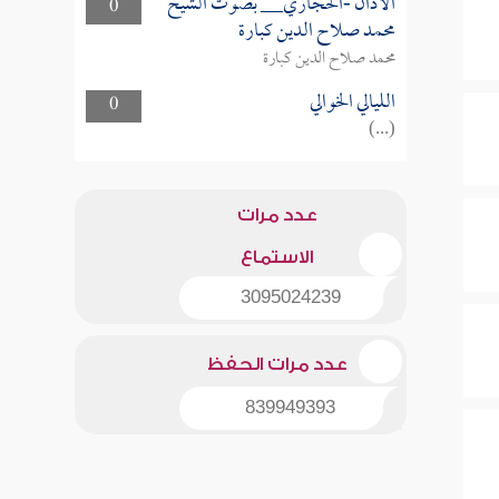
الأذان -الحجازي__ بصوت الشيخ
0
محمد صلاح الدين كبارة
محمد صلاح الدين كبارة
الليالي الخوالي
0
(...)
عدد مرات
الاستماع
3095024239
عدد مرات الحفظ
839949393