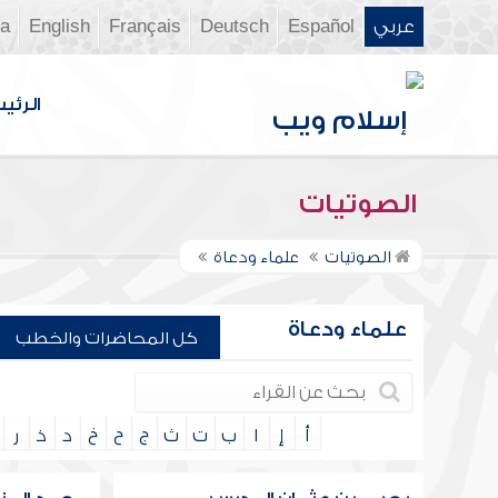
عربي
Español
Deutsch
Français
English
ia
الرئي
الصوتيات
الصوتيات
علماء ودعاة
علماء ودعاة
كل المحاضرات والخطب
أ
إ
ا
ب
ت
ث
ج
ح
خ
د
ذ
ر