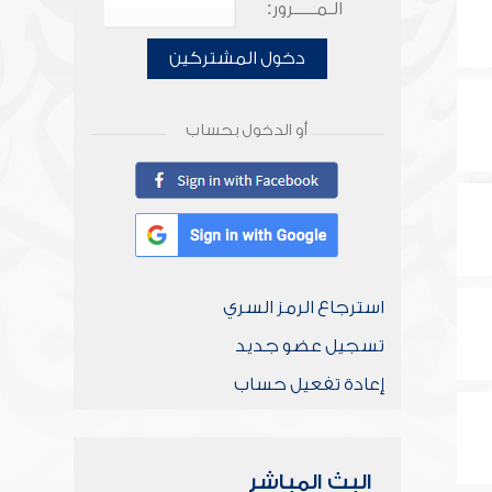
الـمـــــرور:
دخول المشتركين
أو الدخول بحساب
استرجاع الرمز السري
تسجيل عضو جديد
إعادة تفعيل حساب
البث المباشر