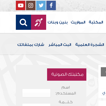
المكتبة
المواريث
بنين وبنات
الشجرة العلمية
البث المباشر
شارك بملفاتك
مكتبتك الصوتية
اسم
ي
المستخدم:
كـلـــمـة