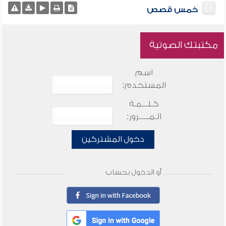
خمس قصص
مكتبتك الصوتية
اسم
المستخدم:
كـلـــمـة
الـمـــــرور:
دخول المشتركين
أو الدخول بحساب