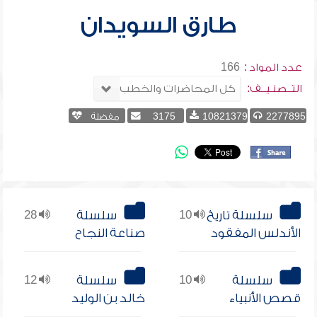
طارق السويدان
عدد المواد :
166
التــصنـيــف:
2277895
10821379
3175
مفضلة
سلسلة تاريخ
10
سلسلة
28
الأندلس المفقود
صناعة النجاح
سلسلة
10
سلسلة
12
قصص الأنبياء
خالد بن الوليد