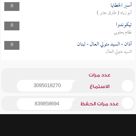
أسير الخطايا
0
أبو زياد ( طارق جابر )
تيكوندوا
0
نظام يعقوبي
أذان - السيد متولي العال - لبنان
0
السيد متولي العال
عدد مرات
3095018270
الاستماع
عدد مرات الحفظ
839858694