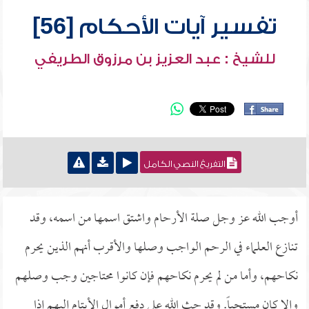
تفسير آيات الأحكام [56]
للشيخ : عبد العزيز بن مرزوق الطريفي
التفريغ النصي الكامل
أوجب الله عز وجل صلة الأرحام واشتق اسمها من اسمه، وقد
تنازع العلماء في الرحم الواجب وصلها والأقرب أنهم الذين يحرم
نكاحهم، وأما من لم يحرم نكاحهم فإن كانوا محتاجين وجب وصلهم
وإلا كان مستحباً. وقد حث الله على دفع أموال الأيتام إليهم إذا