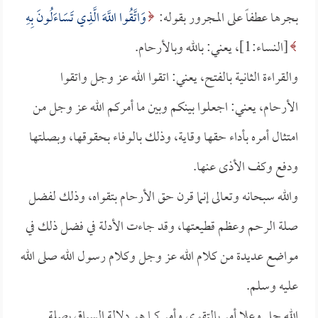
بجرها عطفاً على المجرور بقوله:
وَاتَّقُوا اللَّهَ الَّذِي تَسَاءَلُونَ بِهِ
[النساء:1]، يعني: بالله وبالأرحام.
والقراءة الثانية بالفتح، يعني: اتقوا الله عز وجل واتقوا
الأرحام، يعني: اجعلوا بينكم وبين ما أمركم الله عز وجل من
امتثال أمره بأداء حقها وقاية، وذلك بالوفاء بحقوقها، وبصلتها
ودفع وكف الأذى عنها.
والله سبحانه وتعالى إنما قرن حق الأرحام بتقواه، وذلك لفضل
صلة الرحم وعظم قطيعتها، وقد جاءت الأدلة في فضل ذلك في
مواضع عديدة من كلام الله عز وجل وكلام رسول الله صلى الله
عليه وسلم.
الله جل وعلا أمر بالتقوى وأمر كما هو دلالة السياق بصلة