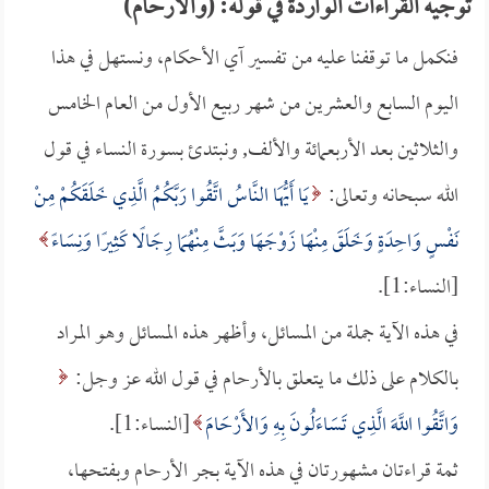
توجيه القراءات الواردة في قوله: (والأرحام)
فنكمل ما توقفنا عليه من تفسير آي الأحكام، ونستهل في هذا
اليوم السابع والعشرين من شهر ربيع الأول من العام الخامس
والثلاثين بعد الأربعمائة والألف, ونبتدئ بسورة النساء في قول
الله سبحانه وتعالى:
يَا أَيُّهَا النَّاسُ اتَّقُوا رَبَّكُمُ الَّذِي خَلَقَكُمْ مِنْ
نَفْسٍ وَاحِدَةٍ وَخَلَقَ مِنْهَا زَوْجَهَا وَبَثَّ مِنْهُمَا رِجَالًا كَثِيرًا وَنِسَاءً
[النساء:1].
في هذه الآية جملة من المسائل، وأظهر هذه المسائل وهو المراد
بالكلام على ذلك ما يتعلق بالأرحام في قول الله عز وجل:
وَاتَّقُوا اللَّهَ الَّذِي تَسَاءَلُونَ بِهِ وَالأَرْحَامَ
[النساء:1].
ثمة قراءتان مشهورتان في هذه الآية بجر الأرحام وبفتحها،