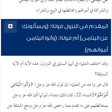
عَنِ الْيَتَامَى
[البقرة:220]، تقدم الكلام في أموال اليتامى
والشراكة في أموالهم ومخالطتها في البيع والشراء.
المقدم في النزول قوله: (ويسألونك
عن اليتامى) أم قوله: (وآتوا اليتامى
أموالهم)
وقد اختلف العلماء في أيهما السابق في النزول: هذه الآية أم الآية
السابقة؟
قال غير واحد من العلماء: إن قول الله عز وجل:
وَآتُوا الْيَتَامَى
أَمْوَالَهُمْ
[النساء:2] ، كان ذلك ابتداءً، ثم لما أذن الله عز وجل
بمخالطتهم على ما تقدم معنا رخص الله عز وجل ودفع المشقة عن