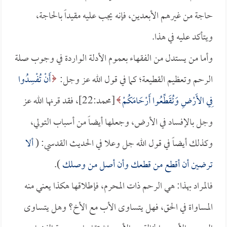
حاجة من غيرهم الأبعدين، فإنه يجب عليه مقيداً بالحاجة،
ويتأكد عليه في هذا.
وأما من يستدل من الفقهاء بعموم الأدلة الواردة في وجوب صلة
الرحم وتعظيم القطيعة؛ كما في قول الله عز وجل:
أَنْ تُفْسِدُوا
فِي الأَرْضِ وَتُقَطِّعُوا أَرْحَامَكُمْ
[محمد:22]، فقد قرنها الله عز
وجل بالإفساد في الأرض، وجعلها أيضاً من أسباب التولي،
وكذلك أيضاً في قول الله جل وعلا في الحديث القدسي: (
ألا
ترضين أن أقطع من قطعك وأن أصل من وصلك
).
فالمراد بهذا: هي الرحم ذات المحرم، فإطلاقها هكذا يعني منه
المساواة في الحق، فهل يتساوى الأب مع الأخ؟ وهل يتساوى