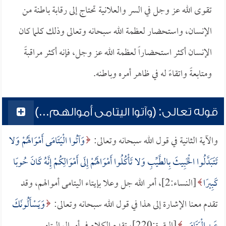
تقوى الله عز وجل في السر والعلانية تحتاج إلى رقابة باطنة من
الإنسان، واستحضار لعظمة الله سبحانه وتعالى وذلك كلما كان
الإنسان أكثر استحضاراً لعظمة الله عز وجل، فإنه أكثر مراقبةً
ومتابعةً واتقاءً له في ظاهر أمره وباطنه.
قوله تعالى: (وآتوا اليتامى أموالهم...)
والآية الثانية في قول الله سبحانه وتعالى:
وَآتُوا الْيَتَامَى أَمْوَالَهُمْ وَلا
تَتَبَدَّلُوا الْخَبِيثَ بِالطَّيِّبِ وَلا تَأْكُلُوا أَمْوَالَهُمْ إِلَى أَمْوَالِكُمْ إِنَّهُ كَانَ حُوبًا
كَبِيرًا
[النساء:2]، أمر الله جل وعلا بإيتاء اليتامى أموالهم، وقد
تقدم معنا الإشارة إلى هذا في قول الله سبحانه وتعالى:
وَيَسْأَلُونَكَ