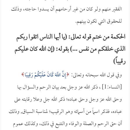
الفقير منهم ولو كان من غير أرحامهم أن يسدوا حاجته، وذلك
للحقوق التي تكون بينهم.
الحكمة من ختم قوله تعالى: (يا أيها الناس اتقوا ربكم
الذي خلقكم من نفس ...) بقوله: (إن الله كان عليكم
رقيباً)
وفي قول الله سبحانه وتعالى:
إِنَّ اللَّهَ كَانَ عَلَيْكُمْ رَقِيبًا
[النساء:1] ، ذكر الله عز وجل بعد بيان الرحم والسؤال بها
وحق الله عز وجل وحق عباده؛ ذكر الله جل وعلا رقابته على
عباده، فذكر اسماً من أسمائه وهو الرقيب؛ لمناسبة السياق, وذلك
أن حق الرحم والصلة والوفاء والتتبع في ذلك، وكذلك عموم