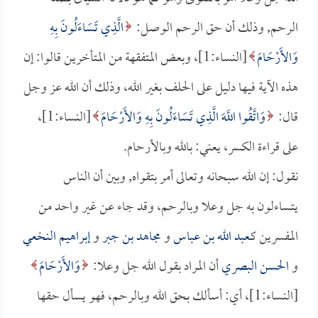
الرحم, وذلك أن حق الرحم الوصل:
الَّذِي تَسَاءَلُونَ بِهِ
وَالأَرْحَامَ
[النساء:1]، وبعض المتفقهة من المتأخرين قالوا: إن
هذه الآية فيها دليل على الحلف بغير الله، وذلك أن الله عز وجل
قال:
وَاتَّقُوا اللَّهَ الَّذِي تَسَاءَلُونَ بِهِ وَالأَرْحَامَ
[النساء:1]،
على قراءة الكسر، يعني: بالله وبالأرحام.
نقول: إن الله سبحانه وتعالى أمر بتقواه, وبين أن الناس
يتساءلون به جل وعلا وبالرحم، وقد جاء عن غير واحد من
المفسرين كـ
عبد الله بن عباس
و
مجاهد بن جبر
و
إبراهيم النخعي
و
الحسن البصري
أن المراد بقول الله جل وعلا:
وَالأَرْحَامَ
[النساء:1]، أي: أسألك بحق الله وبالرحم، فهو يسأل حقها