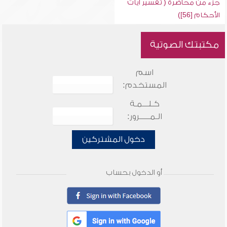
جزء من محاضرة ( تفسير آيات
الأحكام [56])
مكتبتك الصوتية
اسم
المستخدم:
كـلـــمـة
الـمـــــرور:
دخول المشتركين
أو الدخول بحساب