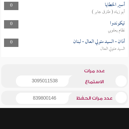
أسير الخطايا
0
أبو زياد ( طارق جابر )
تيكوندوا
0
نظام يعقوبي
أذان - السيد متولي العال - لبنان
0
السيد متولي العال
عدد مرات
3095011538
الاستماع
عدد مرات الحفظ
839800146