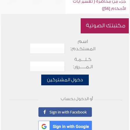
جزء من محاضرة ( تفسير آيات
الأحكام [56])
مكتبتك الصوتية
اسم
المستخدم:
كـلـــمـة
الـمـــــرور:
دخول المشتركين
أو الدخول بحساب