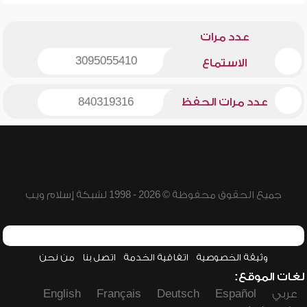
عدد مرات
3095055410
الاستماع
عدد مرات الحفظ
840319316
جميع الحقوق محفوظة © 2026 - 1998 لشبكة إسلام ويب
وثيقة الخصوصية
اتفاقية الخدمة
اتصل بنا
من نحن
لغات الموقع:
عربي
Español
Deutsch
Français
English