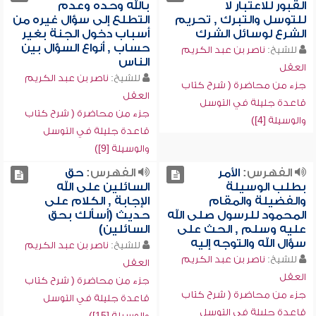
القبور للاعتبار لا
بالله وحده وعدم
للتوسل والتبرك , تحريم
التطلع إلى سؤال غيره من
الشرع لوسائل الشرك
أسباب دخول الجنة بغير
حساب , أنواع السؤال بين
للشيخ:
ناصر بن عبد الكريم
الناس
العقل
للشيخ:
ناصر بن عبد الكريم
جزء من محاضرة ( شرح كتاب
العقل
قاعدة جليلة في التوسل
جزء من محاضرة ( شرح كتاب
والوسيلة [4])
قاعدة جليلة في التوسل
والوسيلة [9])
الفهرس:
الأمر
الفهرس:
حق
بطلب الوسيلة
السائلين على الله
والفضيلة والمقام
الإجابة , الكلام على
المحمود للرسول صلى الله
حديث (أسألك بحق
عليه وسلم , الحث على
السائلين)
سؤال الله والتوجه إليه
للشيخ:
ناصر بن عبد الكريم
للشيخ:
ناصر بن عبد الكريم
العقل
العقل
جزء من محاضرة ( شرح كتاب
جزء من محاضرة ( شرح كتاب
قاعدة جليلة في التوسل
قاعدة جليلة في التوسل
والوسيلة [15])