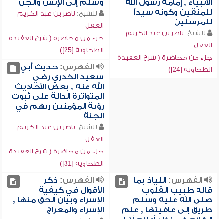
الأنبياء , إمامة رسول الله
وسلم إلى الإنس والجن
للمتقين وكونه سيداً
للشيخ:
ناصر بن عبد الكريم
للمرسلين
العقل
للشيخ:
ناصر بن عبد الكريم
جزء من محاضرة ( شرح العقيدة
العقل
الطحاوية [25])
جزء من محاضرة ( شرح العقيدة
الفهرس:
حديث أبي
الطحاوية [24])
سعيد الخدري رضي
الله عنه , بعض الأحاديث
المتواترة الدالة على ثبوت
رؤية المؤمنين ربهم في
الجنة
للشيخ:
ناصر بن عبد الكريم
العقل
جزء من محاضرة ( شرح العقيدة
الطحاوية [31])
الفهرس:
اللياذ بما
الفهرس:
ذكر
قاله طبيب القلوب
الأقوال في كيفية
صلى الله عليه وسلم
الإسراء وبيان الحق منها ,
طريق إلى عافيتها , علم
الإسراء والمعراج