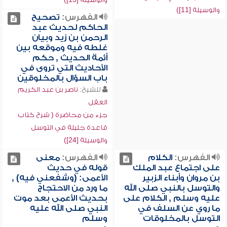
والوسيلة [11])
الفهرس:
تصحيح
الحاكم لحديث عبد
الرحمن بن زيد وبيان
غلطه فيه وموقعه بين
أئمة الحديث , حكم
الأحاديث التي تروى في
باب السؤال بالمخلوقين
للشيخ:
ناصر بن عبد الكريم
العقل
جزء من محاضرة ( شرح كتاب
قاعدة جليلة في التوسل
والوسيلة [24])
الفهرس:
الكلام
الفهرس:
معنى
على اجتماع عبد الملك
قوله في حديث
بن مروان وأبناء الزبير
الأعمى: (وشفعني فيه) ,
والتوسل بالنبي صلى الله
ما ورد من الاحتجاج
عليه وسلم , الكلام على
بحديث الأعمى بعد موت
ما روي عن السلف في
النبي صلى الله عليه
التوسل بالمخلوقات
وسلم