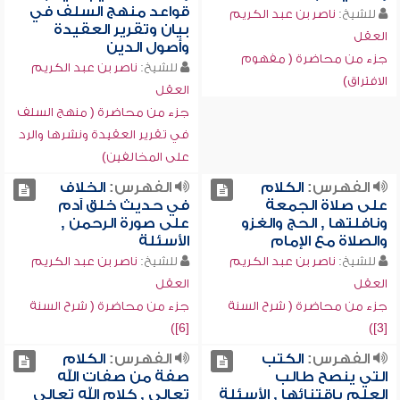
قواعد منهج السلف في
للشيخ:
ناصر بن عبد الكريم
بيان وتقرير العقيدة
العقل
وأصول الدين
جزء من محاضرة ( مفهوم
للشيخ:
ناصر بن عبد الكريم
الافتراق)
العقل
جزء من محاضرة ( منهج السلف
في تقرير العقيدة ونشرها والرد
على المخالفين)
الفهرس:
الكلام
الفهرس:
الخلاف
على صلاة الجمعة
في حديث خلق آدم
ونافلتها , الحج والغزو
على صورة الرحمن ,
والصلاة مع الإمام
الأسئلة
للشيخ:
ناصر بن عبد الكريم
للشيخ:
ناصر بن عبد الكريم
العقل
العقل
جزء من محاضرة ( شرح السنة
جزء من محاضرة ( شرح السنة
[6])
[3])
الفهرس:
الكتب
الفهرس:
الكلام
التي ينصح طالب
صفة من صفات الله
العلم باقتنائها , الأسئلة
تعالى , كلام الله تعالى