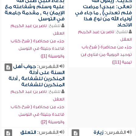
حديث: (يقول الله
بدعاء النبي صلى الله
تعالى: عبدي! مرضت
عليه وسلم وشفاعته مع
فلم تعدني) , ما جاء في
الإيمان به , مقدمة جامعة
أولياء الله من نوع هذا
في التوسل
الاتحاد
للشيخ:
ناصر بن عبد الكريم
للشيخ:
ناصر بن عبد الكريم
العقل
العقل
جزء من محاضرة ( شرح كتاب
جزء من محاضرة ( شرح باب
قاعدة جليلة في التوسل
توحيد الربوبية من فتاوى ابن
والوسيلة [1])
تيمية [11])
الفهرس:
جواب أهل
السنة على أدلة
المنكرين للشفاعة , أدلة
المنكرين للشفاعة
للشيخ:
ناصر بن عبد الكريم
العقل
جزء من محاضرة ( شرح كتاب
قاعدة جليلة في التوسل
والوسيلة [2])
الفهرس:
زيارة
الفهرس:
التعلق