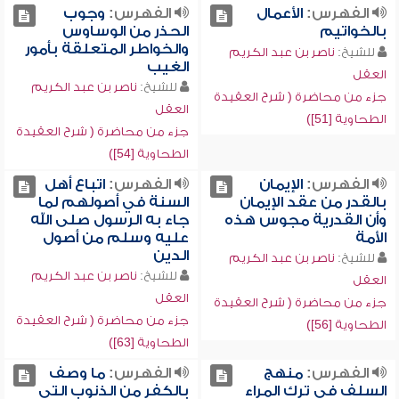
الفهرس:
الأعمال
الفهرس:
وجوب
بالخواتيم
الحذر من الوساوس
والخواطر المتعلقة بأمور
للشيخ:
ناصر بن عبد الكريم
الغيب
العقل
للشيخ:
ناصر بن عبد الكريم
جزء من محاضرة ( شرح العقيدة
العقل
الطحاوية [51])
جزء من محاضرة ( شرح العقيدة
الطحاوية [54])
الفهرس:
الإيمان
الفهرس:
اتباع أهل
بالقدر من عقد الإيمان
السنة في أصولهم لما
وأن القدرية مجوس هذه
جاء به الرسول صلى الله
الأمة
عليه وسلم من أصول
الدين
للشيخ:
ناصر بن عبد الكريم
للشيخ:
ناصر بن عبد الكريم
العقل
العقل
جزء من محاضرة ( شرح العقيدة
جزء من محاضرة ( شرح العقيدة
الطحاوية [56])
الطحاوية [63])
الفهرس:
منهج
الفهرس:
ما وصف
السلف في ترك المراء
بالكفر من الذنوب التي