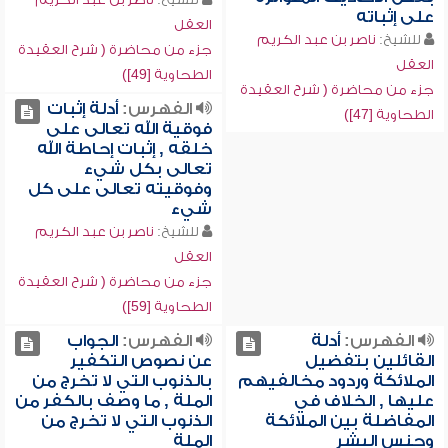
على إثباته
العقل
للشيخ:
ناصر بن عبد الكريم
جزء من محاضرة ( شرح العقيدة
العقل
الطحاوية [49])
جزء من محاضرة ( شرح العقيدة
الفهرس:
أدلة إثبات
الطحاوية [47])
فوقية الله تعالى على
خلقه , إثبات إحاطة الله
تعالى بكل شيء
وفوقيته تعالى على كل
شيء
للشيخ:
ناصر بن عبد الكريم
العقل
جزء من محاضرة ( شرح العقيدة
الطحاوية [59])
الفهرس:
أدلة
الفهرس:
الجواب
القائلين بتفضيل
عن نصوص التكفير
الملائكة وردود مخالفيهم
بالذنوب التي لا تخرج من
عليها , الخلاف في
الملة , ما وصف بالكفر من
المفاضلة بين الملائكة
الذنوب التي لا تخرج من
وجنس البشر
الملة