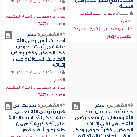
الكلام في نظر أعلام أهل
للشيخ:
ناصر بن عبد الكريم
السنة
العقل
للشيخ:
ناصر بن عبد الكريم
جزء من محاضرة ( شرح العقيدة
العقل
الطحاوية [47])
جزء من محاضرة ( شرح العقيدة
الفهرس:
ذكر
الطحاوية [42])
أحاديث أنس رضي الله
عنه في إثبات الحوض ,
ذكر الحوض وذكر بعض
الأحاديث المتواترة على
إثباته
للشيخ:
ناصر بن عبد الكريم
العقل
جزء من محاضرة ( شرح العقيدة
الطحاوية [47])
الفهرس:
ذكر
الفهرس:
حديث أبي
حديث جندب بن عبد
هريرة رضي الله تعالى
الله وسهل بن سعد رضي
عنه , ذكر الأحاديث الدالة
الله عنهما في إثبات
على أخذ ذرية آدم من
الحوض , ذكر الحوض وذكر
ظهره وإشهادهم
بعض الأحاديث المتواترة
للشيخ:
ناصر بن عبد الكريم