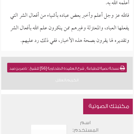
أعلمه الله به.
فالله عز وجل أعلم وأخبر بعض عباده بأشياء من أفعال الشر التي
يفعلها العباد، والمعتزلة وغيرهم ممن ينكرون علم الله بأفعال الشر
وتقديره لها يقرون بصحة هذه الأخبار، ففي ذلك رد عليهم.
نسخة نصية للطباعة , شرح العقيدة الطحاوية [56] للشيخ : ناصر بن عبد
الكريم العقل
مكتبتك الصوتية
اسم
المستخدم: