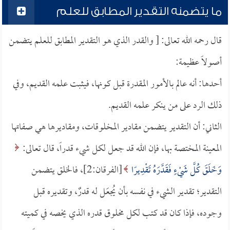
ما يتضمنه التقدير المطابق للعلم
قال رحمه الله تعالى: [ والقدر الذي هو التقدير المطابق للعلم يتضمن
أصولاً عظيمة:
أحدها: أنه عالم بالأمور المقدرة قبل كونها، فيثبت علمه القديم، وفي
ذلك الرد على من ينكر علمه القديم.
الثاني: أن التقدير يتضمن مقادير المخلوقات، ومقاديرها هي صفاتها
المعينة المختصة بها، فإن الله قد جعل لكل شيء قدراً، قال تعالى:
وَخَلَقَ كُلَّ شَيْءٍ فَقَدَّرَهُ تَقْدِيرًا
[الفرقان:2]، فالخلق يتضمن
التقدير؛ تقدير الشيء في نفسه بأن يُجعَل له قدرٌ، وتقديره قبل
وجوده، فإذا كان قد كتب لكل مخلوق قدره الذي يخصه في كميته