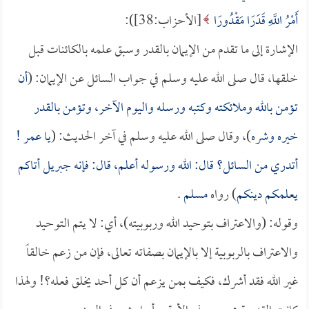
أَمْرُ اللَّهِ قَدَرًا مَقْدُورًا
[الأحزاب:38]):
الإشارة إلى ما تقدم من الإيمان بالقدر وسبق علمه بالكائنات قبل
خلقها، قال صلى الله عليه وسلم في جواب السائل عن الإيمان: (
أن
تؤمن بالله وملائكته وكتبه ورسله واليوم الآخر، وتؤمن بالقدر
خيره وشره
)، وقال صلى الله عليه وسلم في آخر الحديث: (
يا
عمر
!
أتدري من السائل؟ قال: الله ورسوله أعلم، قال: فإنه جبريل أتاكم
يعلمكم دينكم
) رواه
مسلم
.
وقوله: (والاعتراف بتوحيد الله وربوبيته)، أي: لا يتم التوحيد
والاعتراف بالربوبية إلا بالإيمان بصفاته تعالى، فإن من زعم خالقاً
غير الله فقد أشرك، فكيف بمن يزعم أن كل أحد يخلق فعله؟! ولهذا