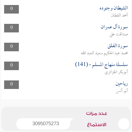
الشيطان وجنوده
0
أحمد القطان
سورة آل عمران
0
صداقت علي
سورة الفلق
0
محمد عبد الحكيم سعيد العبد الله
سلسلة منهاج المسلم - (141)
0
أبوبكر الجزائري
رياحين
0
أبو أنس
عدد مرات
3095075273
الاستماع