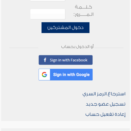
كـلـــمـة
الـمـــــرور:
دخول المشتركين
أو الدخول بحساب
استرجاع الرمز السري
تسجيل عضو جديد
إعادة تفعيل حساب