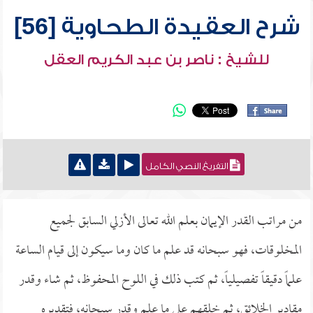
شرح العقيدة الطحاوية [56]
للشيخ : ناصر بن عبد الكريم العقل
التفريغ النصي الكامل
من مراتب القدر الإيمان بعلم الله تعالى الأزلي السابق لجميع
المخلوقات، فهو سبحانه قد علم ما كان وما سيكون إلى قيام الساعة
علماً دقيقاً تفصيلياً، ثم كتب ذلك في اللوح المحفوظ، ثم شاء وقدر
مقادير الخلائق، ثم خلقهم على ما علم وقدر سبحانه، فتقديره