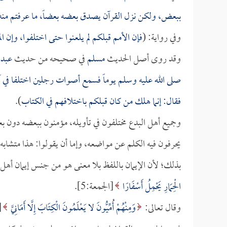
ببعض، ولكن نزل القرآن يصدق بعضه بعضاً، ما عرفتم منه فا
وفي رواية: (
فإن الأمم قبلكم لم يلعنوا حتى اختلفوا، وإن الم
وقد روى أصل الحديث
مسلم
في صحيحه من حديث
عبد 
صلى الله عليه وسلم يوماً فسمع أصوات رجلين اختلفا في 
فقال: إنما هلك من كان قبلكم باختلافهم في الكتاب
).
وجميع أهل البدع مختلفون في تأويله، مؤمنون ببعضه دون بعض،
يحرفون فيه الكلم عن مواضعه، وإما أن يقولوا: هذا متشابه 
بذلك؛ لأن الإيمان باللفظ بلا معنى هو من جنس إيمان أهل 
الْحِمَارِ يَحْمِلُ أَسْفَارًا
[الجمعة:5].
وقال تعالى:
وَمِنْهُمْ أُمِّيُّونَ لا يَعْلَمُونَ الْكِتَابَ إِلَّا أَمَانِيَّ