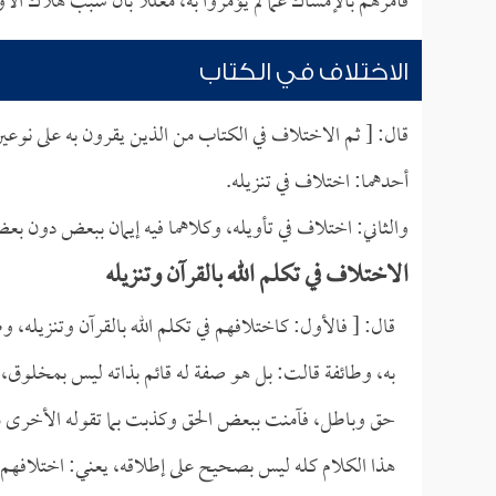
فأمرهم بالإمساك عما لم يؤمروا به، معللاً بأن سبب هلاك الأو
الاختلاف في الكتاب
قال: [ ثم الاختلاف في الكتاب من الذين يقرون به على نوعي
أحدهما: اختلاف في تنزيله.
والثاني: اختلاف في تأويله، وكلاهما فيه إيمان ببعض دون بع
الاختلاف في تكلم الله بالقرآن وتنزيله
قال: [ فالأول: كاختلافهم في تكلم الله بالقرآن وتنزيله، 
به، وطائفة قالت: بل هو صفة له قائم بذاته ليس بمخلوق، ل
حق وباطل، فآمنت ببعض الحق وكذبت بما تقوله الأخرى من
هذا الكلام كله ليس بصحيح على إطلاقه، يعني: اختلافهم 