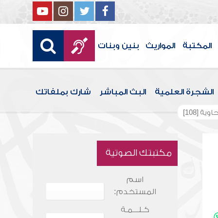
المكتبة
المواريث
بنين وبنات
الشجرة العلمية
البث المباشر
شارك بملفاتك
ة [108]
مكتبتك الصوتية
اسم
المستخدم:
كـلـــمـة