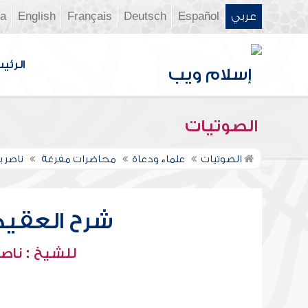
عربي
Español
Deutsch
Français
English
ia
الرئي
الصوتيات
الصوتيات
علماء ودعاة
محاضرات مفرغة
ناصر 
شرح العقيدة 
للشيخ : ناصر