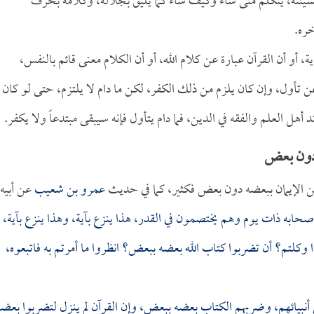
بمشيئته، يتكلم متى شاء وكيف شاء كما يليق بجلاله، وكلامه بحرف
خره.
ة، أو أن القرآن عبارة عن كلام الله، أو أن الكلام معنى قائم بالنفس،
 تأول، وإن كان يلزم من ذلك الكفر، لكن ما دام لا يلتزم، حتى لو كان
 أهل العلم والفقه في الدين، فما دام يتأول فإنه سيبقى مبتدعاً ولا يكفر.
 دون بعض
ضمن الإيمان ببعضه دون بعض فكثير، كما في حديث
عمرو بن شعيب
عن أبيه
حابه ذات يوم وهم يختصمون في القدر، هذا ينزع بآية، وهذا ينزع بآية،
ا وكلتم؟ أن تضربوا كتاب الله بعضه ببعض؟ انظروا ما أمرتم به فاتبعوه،
 أنبيائهم، وضربهم الكتاب بعضه ببعض، وإن القرآن لم ينزل لتضربوا بعضه