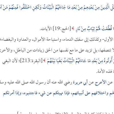
َتَلَ الَّذِينَ مِنْ بَعْدِهِمْ مِنْ بَعْدِ مَا جَاءَتْهُمُ الْبَيِّنَاتُ وَلَكِنِ اخْتَلَفُوا فَمِنْهُمْ مَنْ آ
قُطِّعَتْ لَهُمْ ثِيَابٌ مِنْ نَارٍ
[الحج:19] الآيات.
 الأول- وكذلك إلى سفك الدماء، واستباحة الأموال، والعداوة والبغضاء؛
ا تنصفها، بل تزيد على ما مع نفسها من الحق زيادات من الباطل، والأخر
َ أُوتُوهُ مِنْ بَعْدِ مَا جَاءَتْهُمُ الْبَيِّنَاتُ بَغْيًا بَيْنَهُمْ
[البقرة:213]؛ لأن البغي
هذه الأمة.
عن
الأعرج
عن
أبي هريرة
رضي الله عنه أن رسول الله صلى الله عليه وسل
م واختلافهم على أنبيائهم، فإذا نهيتكم عن شيء فاجتنبوه، وإذا أمرتكم