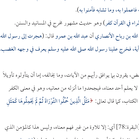
عملوا به، وما تشابه فآمنوا به
).
راء في القرآن كفر
) وهو حديث مشهور مخرج في المسانيد والسنن.
الله بن رباح الأنصاري
أن
عبد الله بن عمرو
قال: (
هجرت إلى رسول الله
آية، فخرج علينا رسول الله صلى الله عليه وسلم يعرف في وجهه الغضب،
 يقرون بما يوافق رأيهم من الآيات، وما يخالفه، إما أن يتأولوه تأويلاً
لا يعلم أحد معناه، فيجحدوا ما أنزله من معانيه، وهو في معنى الكفر
الكتاب، كما قال تعالى:
مَثَلُ الَّذِينَ حُمِّلُوا التَّوْرَاةَ ثُمَّ لَمْ يَحْمِلُوهَا كَمَثَلِ
[البقرة:78] أي: إلا تلاوة من غير فهم معناه، وليس هذا كالمؤمن الذي