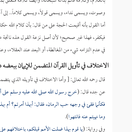
بالكلام، وكلامه قائم بذاته سبحانه، وأيضاً كلامه متعلق 
وصوت، ويسمى نداء، ويسمى قولاً، ويسمى كلاماً.. إلى آ
أما القول بأنه أقيمت الحجة على من قال: بأن كلام الله حكاي
فيكفر، فهذا غير صحيح؛ لأن أصل نزعة القول هذه ناتجة عن
في عدم التزامه شيء من المغالطة، أو البعد عند العقلاء، وعند
الاختلاف في تأويل القرآن المتضمن للإيمان ببعضه
قال رحمه الله تعالى: [ وأما الاختلاف في تأويله الذي يت
عن جده قال: (
خرج رسول الله صلى الله عليه وسلم على أص
فكأنما فقئ في وجهه حب الرمان، فقال: أبهذا أمرتم؟ أم بهذ
وما نهيتم عنه فانتهوا
).
وفي رواية: (
يا قوم بهذا ضلت الأمم قبلكم، باختلافهم على