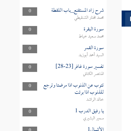
شرح زاد المستقنع_باب اللقطة
0
محمد مختار الشنقيطي
سورة البقرة
0
محمد سعيد خياط
سورة القمر
0
السيد أحمد أبوزيد
تفسير سورة غافر [23-28]
0
المنتصر الكتاني
تتوب عن الذنوب اذا مرضتا وترجع
0
للذنوب اذا برئت
خالد الراشد
يا رفيق الدرب 1
0
سمير البشيري
الأشبال1
0