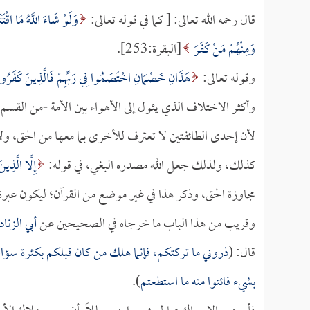
قال رحمه الله تعالى: [ كما في قوله تعالى:
وَلَوْ شَاءَ اللَّهُ مَا اقْت
وَمِنْهُمْ مَنْ كَفَرَ
[البقرة:253].
وقوله تعالى:
هَذَانِ خَصْمَانِ اخْتَصَمُوا فِي رَبِّهِمْ فَالَّذِينَ كَفَرُوا 
وأكثر الاختلاف الذي يئول إلى الأهواء بين الأمة -من القسم
لأن إحدى الطائفتين لا تعترف للأخرى بما معها من الحق، ول
كذلك، ولذلك جعل الله مصدره البغي، في قوله:
إِلَّا الَّذِين
مجاوزة الحق، وذكر هذا في غير موضع من القرآن؛ ليكون عبرة ل
وقريب من هذا الباب ما خرجاه في الصحيحين عن
أبي الزناد
قال: (
ذروني ما تركتكم، فإنما هلك من كان قبلكم بكثرة سؤاله
بشيء فائتوا منه ما استطعتم
).