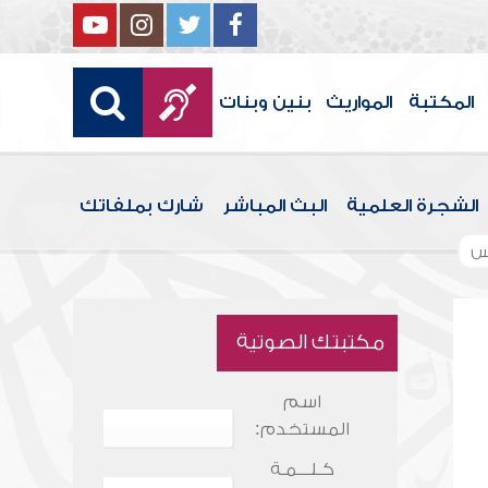
المكتبة
المواريث
بنين وبنات
الشجرة العلمية
البث المباشر
شارك بملفاتك
س
مكتبتك الصوتية
اسم
المستخدم:
كـلـــمـة