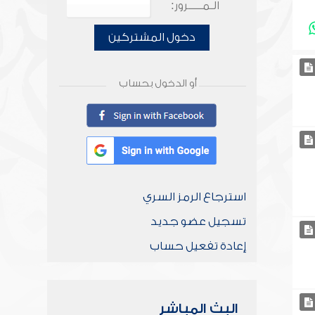
الـمـــــرور:
دخول المشتركين
أو الدخول بحساب
استرجاع الرمز السري
تسجيل عضو جديد
إعادة تفعيل حساب
البث المباشر