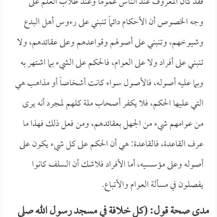
فقد كان المعروف عند الناس عموماً وعند طلاب العلم على
وجه الخصوص أن الأحكام دائماً تنبني على رءوس أهل البدع
وشيوخهم، وتنبني على أصولهم وقواعدهم وعلى عقائدهم، ولا
تنبني على أفراد ولا على العوام، فالحكم على الشيء بما اشتهر به
وبما عليه أصوله، فالأصول سواء كانت أشخاصاً أو مذاهب هي
التي عليها الحكم، فلا يكفر أصحاب ملة كلهم لمجرد أنه يرى
من عوامهم شيء من الجهل بعقائدهم، ومن فعل ذلك فهذا ما
عرف القاعدة، فالقاعدة: هي أن الحكم على كل شيء يكون على
أصوله وعلى مؤسسيه، أما الأفراد فلاشك أن السلف كانوا
يفصلون في مسألة العوام والأتباع.
مدى صحة قول: (كل خلافة في مسجد رسول الله صلى