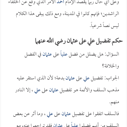
وعلى أي حال ربما يقصد الإمام
أحمد
الأمر الذي وقع عن الخلفاء
الراشدين؛ فإنهم كانوا في المدينة، ومع ذلك يبقى هذا الكلام
ليس نصاً شرعياً.
حكم تفضيل علي على عثمان رضي الله عنهما
السؤال: هل يضلل من فضل
علياً
على
عثمان
في الفضل
والخلافة؟
الجواب: تفضيل
علي
على
عثمان
بدعة؛ لأن الذي استقر عليه
مذهب السلف والأئمة هو تفضيل
عثمان
على
علي
، إلا النادر
منهم.
فالسلف اتفقوا على تفضيل
عثمان
على
علي
، وما أثر عن بعض
السلف من أنهم فضلوا
علياً
على
عثمان
فقد تراجعوا عنه، مع