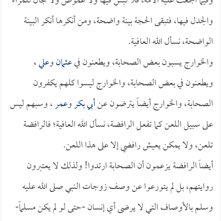
وفيما أجمعت عليه الأمة، فلا لبس فيها ولا غموض ولا مجال للمراء
والجدل فيها، فتبقى الحجة بينة واضحة، ومن أنكرها أنكر البينة
الواضحة، نسأل الله العافية.
والخوارج يسبون بعض الصحابة، ويطعنون في
عثمان
و
علي
،
ويطعنون في بعض الصحابة، والخوارج ليسوا كلهم يكفرون
الصحابة، والخوارج أيضاً يترضون عن
أبي بكر
و
عمر
، وسبهم ليس
على سبيل اللعن كما تفعل الرافضة، نسأل الله العافية؛ فالرافضة
تلعن، ولا يمكن يعيش رافضي إلا على هذا اللعن.
أيضاً الرافضة يزعمون أن الصحابة ارتدوا! ولذلك لا يعتبرون
روايتهم، بل لم يتورعوا عن وصف زوجات النبي صلى الله عليه
وسلم بالأوصاف التي لا يرضى أي إنسان -حتى لو لم يكن مسلماً-