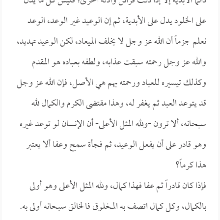
دائماً الأبدية إلا إذا دلت قرائن وأدلة أخرى؛ فليس كل ما يدل
على الخلود يدل على الأبدية، ثم إن الوعيد غير الوعد، الوعد
نعلم جزماً أن الله عز وجل لا يخلف الميعاد، لكن الوعيد تهديد،
والله عز وجل رحمته سبقت عذابه، ولطفه بعباده هو المقدم
وكذلك تيسيره للعباد ورحمته بهم هي الأصل، فإن الله عز وجل
قد يتوعد العبد ثم يغفر له، وهذا مقتضى الكرم والكمال لله
سبحانه، ألا ترون -ولله المثل الأعلى- أن الإنسان لو توعد غيره
وهو قادر على أن يفعل الوعيد، ثم فجأة سمح وعفا ألا يعتبر
هذا كرماً؟
فإذا كان قادراً ثم عفا فهذا كمال، ولله المثل الأعلى وهو أولى
بالكمال، وكل كمال اتصف به المخلوق فالخالق سبحانه أولى به.