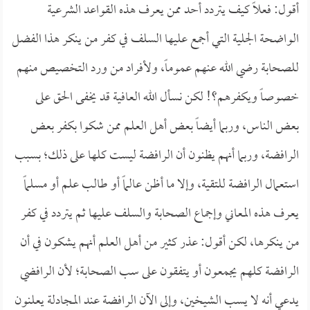
أقول: فعلاً كيف يتردد أحد ممن يعرف هذه القواعد الشرعية
الواضحة الجلية التي أجمع عليها السلف في كفر من ينكر هذا الفضل
للصحابة رضي الله عنهم عموماً، ولأفراد من ورد التخصيص منهم
خصوصاً ويكفرهم؟! لكن نسأل الله العافية قد يخفى الحق على
بعض الناس، وربما أيضاً بعض أهل العلم ممن شكوا بكفر بعض
الرافضة، وربما أنهم يظنون أن الرافضة ليست كلها على ذلك؛ بسبب
استعمال الرافضة للتقية، وإلا ما أظن عالماً أو طالب علم أو مسلماً
يعرف هذه المعاني وإجماع الصحابة والسلف عليها ثم يتردد في كفر
من ينكرها، لكن أقول: عذر كثير من أهل العلم أنهم يشكون في أن
الرافضة كلهم يجمعون أو يتفقون على سب الصحابة؛ لأن الرافضي
يدعي أنه لا يسب الشيخين، وإلى الآن الرافضة عند المجادلة يعلنون