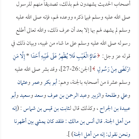
أصحاب الحديث يشهدون لهم بذلك، تصديقاً منهم للرسول
صلى الله عليه وسلم فيما ذكره ووعده لهم، فإنه صلى الله عليه
وسلم لم يشهد لهم بها إلا بعد أن عرف ذلك، والله تعالى أطلع
رسوله صلى الله عليه وسلم على ما شاء من غيبه، وبيان ذلك في
قوله عز وجل:
عَالِمُ الْغَيْبِ فَلا يُظْهِرُ عَلَى غَيْبِهِ أَحَدًا
*
إِلَّا مَنِ
ارْتَضَى مِنْ رَسُولٍ
[الجن:26-27]، وقد بشر صلى الله عليه
وسلم عشرة من أصحابه بالجنة، وهم:
أبو بكر
و
عمر
و
عثمان
و
علي
و
طلحة
و
الزبير
و
عبد الرحمن بن عوف
و
سعد
و
سعيد
و
أبو
عبيدة بن الجراح
، وكذلك قال لـ
ثابت بن قيس بن شماس
: (
إنه
من أهل الجنة. قال
أنس بن مالك
: فلقد كان يمشي بين أظهرنا
ونحن نقول: إنه من أهل الجنة
) ].