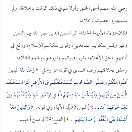
رضي الله عنهم أحق الخلق وأولاهم في ذلك الوقت بالخلافة، ولم
يستجيزوا عصيانه وخلافه.
فكان هؤلاء الأربعة الخلفاء الراشدين الذين نصر الله بهم الدين،
وقهر وقسر بمكانهم الملحدين، وقوى بمكانهم الإسلام، ورفع في
أيامهم للحق الأعلام، ونور بضيائهم ونورهم وبهائهم الظلام،
وحقق بخلافتهم وعده السابق في قوله عز وجل:
وَعَدَ اللَّهُ الَّذِينَ
آمَنُوا مِنْكُمْ وَعَمِلُوا الصَّالِحَاتِ لَيَسْتَخْلِفَنَّهُم فِي الأَرْضِ كَمَا اسْتَخْلَفَ
الَّذِينَ مِنْ قَبْلِهِمْ وَلَيُمَكِّنَنَّ لَهُمْ دِينَهُمُ الَّذِي ارْتَضَى لَهُمْ وَلَيُبَدِّلَنَّهُمْ مِنْ
بَعْدِ خَوْفِهِمْ أمناً...
[النور:55].. الآية، وفي قوله:
وَالَّذِينَ مَعَهُ
أَشِدَّاءُ عَلَى الْكُفَّارِ رُحَمَاءُ بَيْنَهُمْ ..
[الفتح:29]، فمن أحبهم