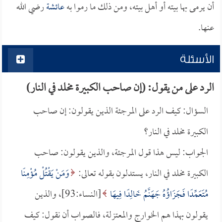
أن يرمى بها بيته أو أهل بيته، ومن ذلك ما رموا به
عائشة
رضي الله
عنها.
الأسئلة
الرد على من يقول: (إن صاحب الكبيرة مخلد في النار)
السؤال: كيف الرد على المرجئة الذين يقولون: إن صاحب
الكبيرة مخلد في النار؟
الجواب: ليس هذا قول المرجئة، والذين يقولون: صاحب
الكبيرة مخلد في النار، يستدلون بقوله تعالى:
وَمَنْ يَقْتُلْ مُؤْمِنًا
مُتَعَمِّدًا فَجَزَاؤُهُ جَهَنَّمُ خَالِدًا فِيهَا
[النساء:93]، والذين
يقولون بهذا هم الخوارج والمعتزلة، فالصواب أن نقول: كيف