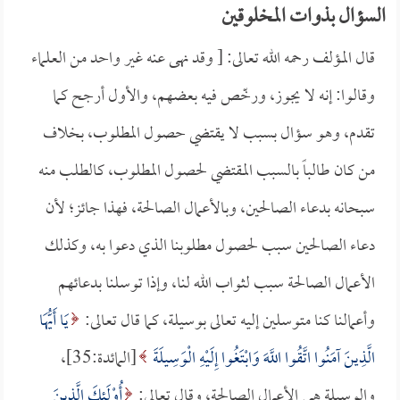
السؤال بذوات المخلوقين
قال المؤلف رحمه الله تعالى: [ وقد نهى عنه غير واحد من العلماء
وقالوا: إنه لا يجوز، ورخّص فيه بعضهم، والأول أرجح كما
تقدم، وهو سؤال بسبب لا يقتضي حصول المطلوب، بخلاف
من كان طالباً بالسبب المقتضي لحصول المطلوب، كالطلب منه
سبحانه بدعاء الصالحين، وبالأعمال الصالحة، فهذا جائز؛ لأن
دعاء الصالحين سبب لحصول مطلوبنا الذي دعوا به، وكذلك
الأعمال الصالحة سبب لثواب الله لنا، وإذا توسلنا بدعائهم
وأعمالنا كنا متوسلين إليه تعالى بوسيلة، كما قال تعالى:
يَا أَيُّهَا
الَّذِينَ آمَنُوا اتَّقُوا اللَّهَ وَابْتَغُوا إِلَيْهِ الْوَسِيلَةَ
[المائدة:35]،
والوسيلة هي الأعمال الصالحة، وقال تعالى:
أُوْلَئِكَ الَّذِينَ