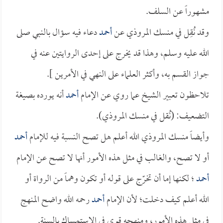
مشهوراً عن السلف.
وقد نُقِل في منسك المروذي عن
أحمد
دعاء فيه سؤال بالنبي صلى
الله عليه وسلم، وهذا قد يخرج على إحدى الروايتين عنه في
جواز القسم به، وأكثر العلماء على النهي في الأمرين ].
تلاحظون تعبير الشيخ عما روي عن الإمام
أحمد
أنه يورده بصيغة
التضعيف: (نُقل في منسك المروذي).
وأيضاً منسك المروذي الله أعلم هل تصح النسبة فيه للإمام
أحمد
أو لا تصح، والغالب في مثل هذه الأمور أنها لا تصح عن الإمام
أحمد
؛ لكنها إما أن تخرّج على قوله أو تكون وهماً من الرواة أو
الله أعلم كيف دخلت؛ لأن الإمام
أحمد
رحمه الله واضح المنهج
في مثل هذه الأمور، ومنهجه قوي في الاستمساك بالسنة.