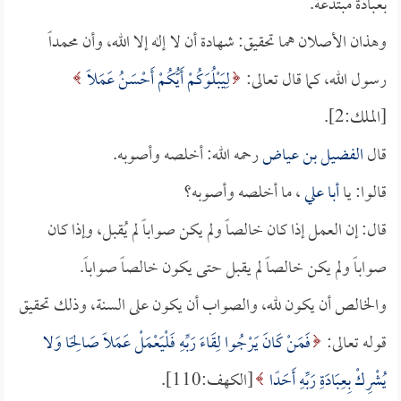
بعبادة مبتدعة.
وهذان الأصلان هما تحقيق: شهادة أن لا إله إلا الله، وأن محمداً
رسول الله، كما قال تعالى:
لِيَبْلُوَكُمْ أَيُّكُمْ أَحْسَنُ عَمَلًا
[الملك:2].
قال
الفضيل بن عياض
رحمه الله: أخلصه وأصوبه.
قالوا: يا
أبا علي
، ما أخلصه وأصوبه؟
قال: إن العمل إذا كان خالصاً ولم يكن صواباً لم يُقبل، وإذا كان
صواباً ولم يكن خالصاً لم يقبل حتى يكون خالصاً صواباً.
والخالص أن يكون لله، والصواب أن يكون على السنة، وذلك تحقيق
قوله تعالى:
فَمَنْ كَانَ يَرْجُوا لِقَاءَ رَبِّهِ فَلْيَعْمَلْ عَمَلًا صَالِحًا وَلا
يُشْرِكْ بِعِبَادَةِ رَبِّهِ أَحَدًا
[الكهف:110].