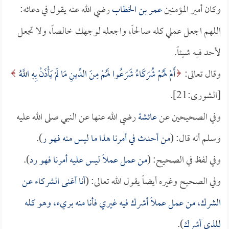
وكان أمير المؤمنين
عمر بن الخطاب
رضي الله عنه يقول في دعائه:
اللهم اجعل عملي كله صالحاً، واجعله لوجهك خالصاً، ولا تجعل
لأحد فيه شيئاً.
وقال تعالى:
أَمْ لَهُمْ شُرَكَاءُ شَرَعُوا لَهُمْ مِنَ الدِّينِ مَا لَمْ يَأْذَنْ بِهِ اللَّهُ
[الشورى:21].
وفي الصحيحين عن
عائشة
رضي الله عنها عن النبي صلى الله عليه
وسلم أنه قال: (
من أحدث في أمرنا هذا ما ليس منه فهو ر
).
وفي لفظ في الصحيح: (
من عمل عملاً ليس عليه أمرنا فهو رد
).
وفي الصحيح وغيره أيضاً يقول الله تعالى: (
أنا أغنى الشركاء عن
الشرك، من عمل عملاً أشرك فيه غيري فأنا منه بريء، وهو كله
للذي أشرك
).