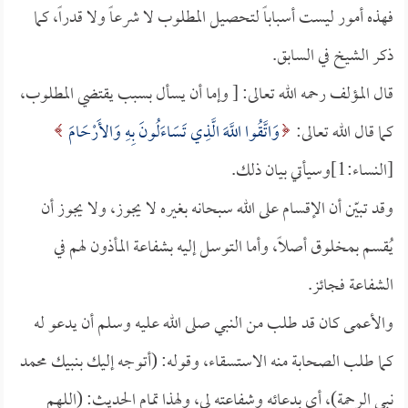
فهذه أمور ليست أسباباً لتحصيل المطلوب لا شرعاً ولا قدراً، كما
ذكر الشيخ في السابق.
قال المؤلف رحمه الله تعالى: [ وإما أن يسأل بسبب يقتضي المطلوب،
كما قال الله تعالى:
وَاتَّقُوا اللَّهَ الَّذِي تَسَاءَلُونَ بِهِ وَالأَرْحَامَ
[النساء:1]وسيأتي بيان ذلك.
وقد تبيّن أن الإقسام على الله سبحانه بغيره لا يجوز، ولا يجوز أن
يُقسم بمخلوق أصلاً، وأما التوسل إليه بشفاعة المأذون لهم في
الشفاعة فجائز.
والأعمى كان قد طلب من النبي صلى الله عليه وسلم أن يدعو له
كما طلب الصحابة منه الاستسقاء، وقوله: (أتوجه إليك بنبيك محمد
نبي الرحمة)، أي بدعائه وشفاعته لي، ولهذا تمام الحديث: (اللهم