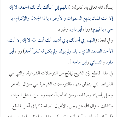
يسأل الله تعالى به، كقوله: (
اللهم إني أسألك بأن لك الحمد، لا إله
إلا أنت المنان بديع السموات والأرض، يا ذا الجلال والإكرام، يا
حي، يا قيوم
) رواه
أبو داود
وغيره.
وفي لفظ: (
اللهم إني أسألك بأني أشهد أنك أنت الله لا إله إلا أنت،
الأحد الصمد الذي لم يلد ولم يولد ولم يكن له كفواً أحد
) رواه
أبو
داود
و
النسائي
و
ابن ماجه
].
في هذا المقطع بيّن الشيخ نماذج من التوسلات الشرعية، والتي هي
القواعد التي ينطلق منها، فالتوسلات الشرعية هي سؤال الله عز
وجل بأسمائه وصفاته، وسؤاله أيضاً بنعمه وما من به على العباد،
وكذلك سؤال الله عز وجل بالأعمال الصالحة كما في آخر المقطع: