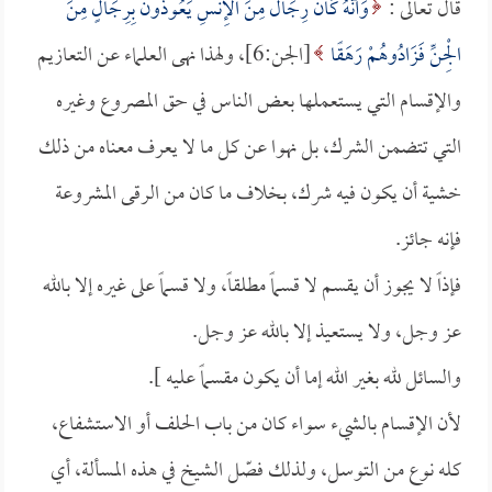
قال تعالى :
وَأَنَّهُ كَانَ رِجَالٌ مِنَ الإِنسِ يَعُوذُونَ بِرِجَالٍ مِنَ
الْجِنِّ فَزَادُوهُمْ رَهَقًا
[الجن:6]، ولهذا نهى العلماء عن التعازيم
والإقسام التي يستعملها بعض الناس في حق المصروع وغيره
التي تتضمن الشرك، بل نهوا عن كل ما لا يعرف معناه من ذلك
خشية أن يكون فيه شرك، بخلاف ما كان من الرقى المشروعة
فإنه جائز.
فإذاً لا يجوز أن يقسم لا قسماً مطلقاً، ولا قسماً على غيره إلا بالله
عز وجل، ولا يستعيذ إلا بالله عز وجل.
والسائل لله بغير الله إما أن يكون مقسماً عليه ].
لأن الإقسام بالشيء سواء كان من باب الحلف أو الاستشفاع،
كله نوع من التوسل، ولذلك فصّل الشيخ في هذه المسألة، أي