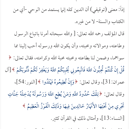
إذاً: معنى (توقيفي) أن الدين كله إنما يستمد من الوحي -أي من
الكتاب والسنة- لا من غيره.
قال المؤلف رحمه الله تعالى: [ والله سبحانه أمرنا باتباع الرسول
وطاعته، وموالاته ومحبته، وأن يكون الله ورسوله أحب إلينا مما
سواهما، وضمن لنا بطاعته ومحبته محبة الله وكرامته، فقال تعالى:
قُلْ إِنْ كُنْتُمْ تُحِبُّونَ اللَّهَ فَاتَّبِعُونِي يُحْبِبْكُمُ اللَّهُ وَيَغْفِرْ لَكُمْ ذُنُوبَكُمْ
[آل
عمران:31]، وقال تعالى:
وَإِنْ تُطِيعُوهُ تَهْتَدُوا
[النور:54]،
وقال تعالى:
تِلْكَ حُدُودُ اللَّهِ وَمَنْ يُطِعِ اللَّهَ وَرَسُولَهُ يُدْخِلْهُ جَنَّاتٍ
تَجْرِي مِنْ تَحْتِهَا الأَنْهَارُ خَالِدِينَ فِيهَا وَذَلِكَ الْفَوْزُ الْعَظِيمُ
[النساء:13]، وأمثال ذلك في القرآن كثير.