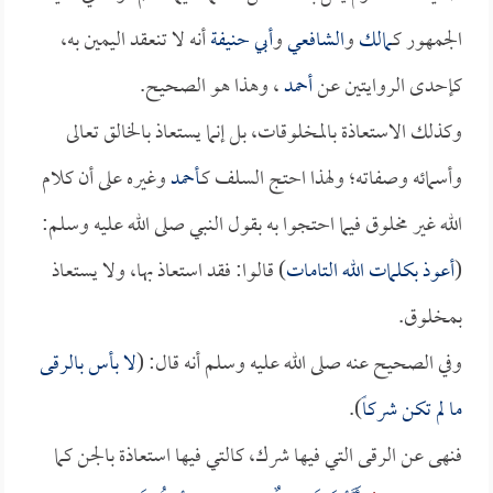
الجمهور كـ
مالك
و
الشافعي
و
أبي حنيفة
أنه لا تنعقد اليمين به،
كإحدى الروايتين عن
أحمد
، وهذا هو الصحيح.
وكذلك الاستعاذة بالمخلوقات، بل إنما يستعاذ بالخالق تعالى
وأسمائه وصفاته؛ ولهذا احتج السلف كـ
أحمد
وغيره على أن كلام
الله غير مخلوق فيما احتجوا به بقول النبي صلى الله عليه وسلم:
(
أعوذ بكلمات الله التامات
) قالوا: فقد استعاذ بها، ولا يستعاذ
بمخلوق.
وفي الصحيح عنه صلى الله عليه وسلم أنه قال: (
لا بأس بالرقى
ما لم تكن شركاً
).
فنهى عن الرقى التي فيها شرك، كالتي فيها استعاذة بالجن كما