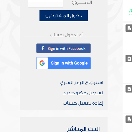
الـمـــــرور:
دخول المشتركين
أو الدخول بحساب
استرجاع الرمز السري
تسجيل عضو جديد
إعادة تفعيل حساب
البث المباشر