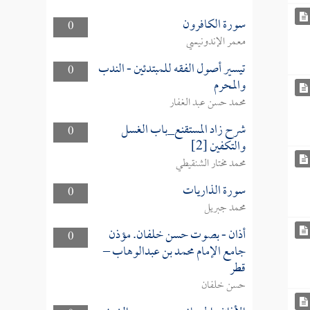
سورة الكافرون
0
معمر الإندونيسي
تيسير أصول الفقه للمبتدئين - الندب
0
والمحرم
محمد حسن عبد الغفار
شرح زاد المستقنع_باب الغسل
0
والتكفين [2]
محمد مختار الشنقيطي
سورة الذاريات
0
محمد جبريل
أذان - بصوت حسن خلفان. مؤذن
0
جامع الإمام محمد بن عبدالوهاب –
قطر
حسن خلفان