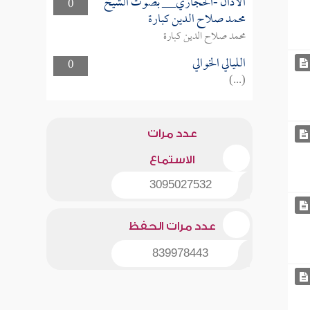
الأذان -الحجازي__ بصوت الشيخ
0
محمد صلاح الدين كبارة
محمد صلاح الدين كبارة
الليالي الخوالي
0
(...)
عدد مرات
الاستماع
3095027532
عدد مرات الحفظ
839978443