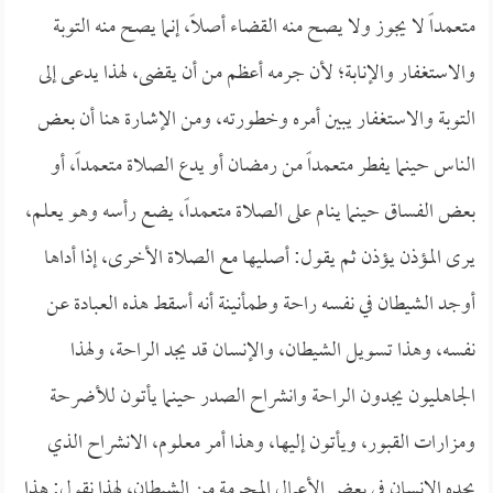
متعمداً لا يجوز ولا يصح منه القضاء أصلاً، إنما يصح منه التوبة
والاستغفار والإنابة؛ لأن جرمه أعظم من أن يقضى، لهذا يدعى إلى
التوبة والاستغفار يبين أمره وخطورته، ومن الإشارة هنا أن بعض
الناس حينما يفطر متعمداً من رمضان أو يدع الصلاة متعمداً، أو
بعض الفساق حينما ينام على الصلاة متعمداً، يضع رأسه وهو يعلم،
يرى المؤذن يؤذن ثم يقول: أصليها مع الصلاة الأخرى، إذا أداها
أوجد الشيطان في نفسه راحة وطمأنينة أنه أسقط هذه العبادة عن
نفسه، وهذا تسويل الشيطان، والإنسان قد يجد الراحة، ولهذا
الجاهليون يجدون الراحة وانشراح الصدر حينما يأتون للأضرحة
ومزارات القبور، ويأتون إليها، وهذا أمر معلوم، الانشراح الذي
يجده الإنسان في بعض الأعمال المحرمة من الشيطان، لهذا نقول: هذا