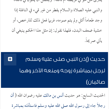
يدرى هل هو في فريضة أم نافلة؟ ويحتمل أن يكون في نافلة،
والنبي عليه الصلاة والسلام يفطر من غير قيء في النافلة إذا
وجد طعاماً أكل ولم يتم صومه، فربما فعل ذلك للترخص، أو
خشية ضعف البدن، فلهذا نقول: إن مثل هذا الحكم ينبغي أن
يأتي صريحاً.
حديث (إذن النبي صلى عليه وسلم
لرجل بمباشرة زوجه ومنعه الآخر وهما
صائمان)
الحديث السابع: هو حديث
أنس بن مالك
عليه رضوان الله (
أن
رجلاً جاء إلى رسول الله صلى الله عليه وسلم فاستأذنه بمباشرة