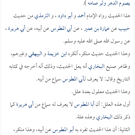
يصوم الدهر ولو صامه
).
هذا الحديث رواه الإمام
أحمد
و
أبو داود
، و
الترمذي
من حديث
حبيب
عن
عمارة بن عمير
، عن
أبي المطوس
عن أبيه، عن
أبي هريرة
،
عن رسول الله صلى الله عليه وسلم.
وهذا الحديث حديث منكر، أنكره
ابن خزيمة
و
البيهقي
وغيرهم،
وظاهر صنيع
البخاري
أنه يعل الحديث، وذلك أنه أخرجه في كتابه
التاريخ وقال: لا يعرف لـ
أبي المطوس
سماع من أبيه.
وهذا الحديث معلول بعدة علل.
أول هذه العلل: أن
أبا المطوس
لا يعرف له سماع من
أبي هريرة
كما
ذكر ذلك
البخاري
وهذه علة.
الثانية: أن هذا الحديث تفرد به
أبو المطوس
عن أبيه، وهذا منكر،