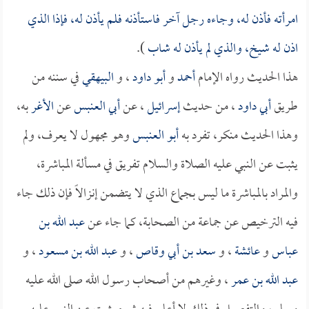
امرأته فأذن له، وجاءه رجل آخر فاستأذنه فلم يأذن له، فإذا الذي
اذن له شيخ، والذي لم يأذن له شاب
).
هذا الحديث رواه الإمام
أحمد
و
أبو داود
، و
البيهقي
في سننه من
طريق
أبي داود
، من حديث
إسرائيل
، عن
أبي العنبس
عن
الأغر
به،
وهذا الحديث منكر، تفرد به
أبو العنبس
وهو مجهول لا يعرف، ولم
يثبت عن النبي عليه الصلاة والسلام تفريق في مسألة المباشرة،
والمراد بالمباشرة ما ليس بجماع الذي لا يتضمن إنزالاً فإن ذلك جاء
فيه الترخيص عن جماعة من الصحابة، كما جاء عن
عبد الله بن
عباس
و
عائشة
، و
سعد بن أبي وقاص
، و
عبد الله بن مسعود
، و
عبد الله بن عمر
، وغيرهم من أصحاب رسول الله صلى الله عليه