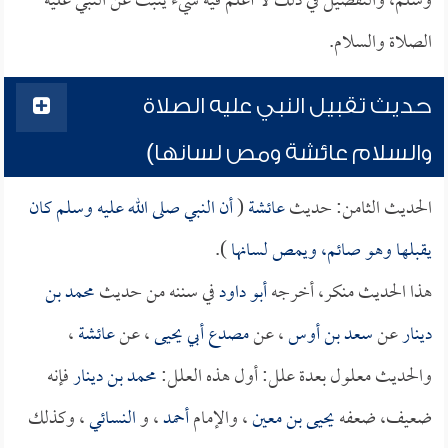
وسلم، والتفصيل في ذلك لا أعلم فيه شيء يثبت عن النبي عليه
الصلاة والسلام.
حديث تقبيل النبي عليه الصلاة
والسلام عائشة ومص لسانها)
الحديث الثامن: حديث
عائشة
(
أن النبي صلى الله عليه وسلم كان
يقبلها وهو صائم، ويمص لسانها
).
هذا الحديث منكر، أخرجه
أبو داود
في سننه من حديث
محمد بن
دينار
عن
سعد بن أوس
، عن
مصدع أبي يحيى
، عن
عائشة
،
والحديث معلول بعدة علل: أول هذه العلل:
محمد بن دينار
فإنه
ضعيف، ضعفه
يحيى بن معين
، والإمام
أحمد
، و
النسائي
، وكذلك