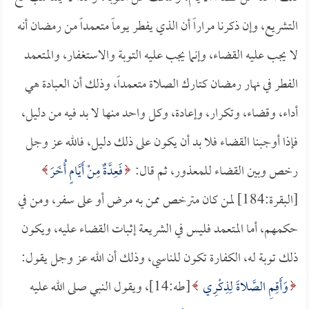
التشريع، وإن ذكرنا مراراً أن الذي يفطر يوماً متعمداً من رمضان أنه
لا يجب عليه القضاء، وإنما يجب عليه التوبة والاستغفار، والمتعمد
الفطر في نهار رمضان كتارك الصلاة متعمداً، وذلك أن العبادة هي
أداء، وقضاء، وتكرار، وإعادة، وكل واحد منها لا بد فيه من دليل،
فإذا أوجبنا القضاء فلا بد أن يكون على ذلك دليل، فالله عز وجل
رخص وبين القضاء للمعذور، ثم قال:
فَعِدَّةٌ مِنْ أَيَّامٍ أُخَرَ
[البقرة:184] لمن كان مترخص ممن به مرض أو على سفر، ومن في
حكمهم، أما المتعمد فليس في الشريعة إثبات القضاء عليه، ويكون
ذلك توبة له، الكفارة تكون للناسي، وذلك أن الله عز وجل يقول:
وَأَقِمِ الصَّلاةَ لِذِكْرِي
[طه:14]، ويقول النبي صلى الله عليه