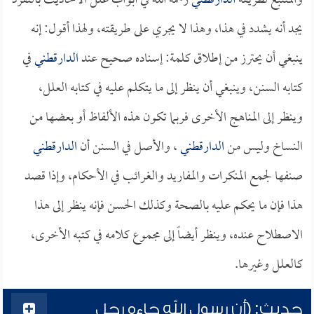
والمتتبع لطريقة
الدارقطني
رحمه الله في أبواب علل الأحاديث بالتفرد
يجد أنه يشدد في هذا، وهذا لا يجري على طريقته، ولهذا أقول: إنه
ينبغي أن يحترز من إطلاق كلمة: إسناده صحيح عند
الدارقطني
في
كتابه السنن، وينبغي أن ينظر إلى ما يتكلم عليه في كتابه العلل،
وينظر إلى المناهج الأخرى فربما تكون هذه الألفاظ أو بعضها من
النساخ وليس من
الدارقطني
، والأصل في السنن أن
الدارقطني
صنفها لجمع المنكرات والمفاريد والغرائب في الأحكام، وإذا قصد
هذا فإن ما يحكم عليه بالصحة وكذلك الحسن فإنه ينظر إلى هذا
الاصطلاح عنده، وينظر أيضاً إلى مجموع كلامه في كتبه الأخرى،
كالعلل وغيرها.
حديث: (أن رسول الله جاءه رجل