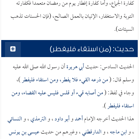
كفارة الجماع، وأما كفارة إفطار يوم من رمضان متعمداً فكفارته
التوبة والاستغفار، الإتيان بالعمل الصالح، (فإن الحسنات تذهب
السيئات).
حديث: (من استقاء فليفطر)
الحديث السادس: حديث
أبي هريرة
أن رسول الله صلى الله عليه
وسلم قال: (
من ذرعه القيء فلا يفطر، ومن استقاء فليفطر
)،
وجاء في لفظ: (
من أصابه قيء أو قلس فليس عليه القضاء، ومن
استقاء فليفطر
).
هذا الحديث أخرجه الإمام
أحمد
و
أبو داود
، و
الترمذي
، و
النسائي
، و
ابن ماجه
، و
الدارقطني
، وغيرهم من حديث
عيسى بن يونس