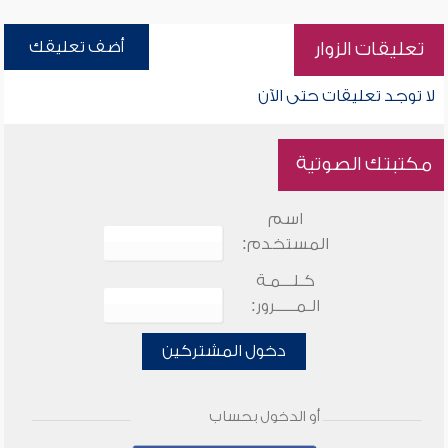
أضف تعليقك
تعليقات الزوار
لا توجد تعليقات حتى الآن
مكتبتك الصوتية
اسم
المستخدم:
كـلـــمـة
الـمـــــرور:
دخول المشتركين
أو الدخول بحساب