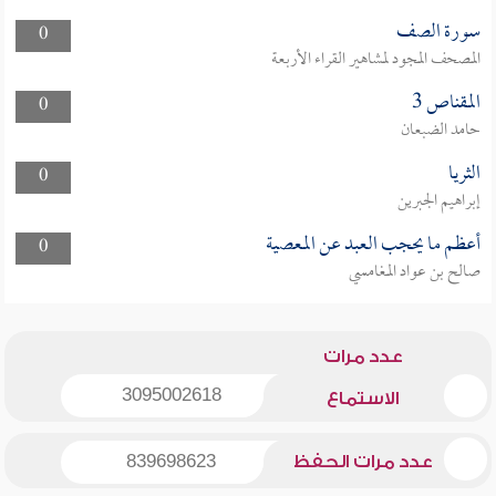
سورة الصف
0
المصحف المجود لمشاهير القراء الأربعة
المقناص 3
0
حامد الضبعان
الثريا
0
إبراهيم الجبرين
أعظم ما يحجب العبد عن المعصية
0
صالح بن عواد المغامسي
عدد مرات
3095002618
الاستماع
عدد مرات الحفظ
839698623