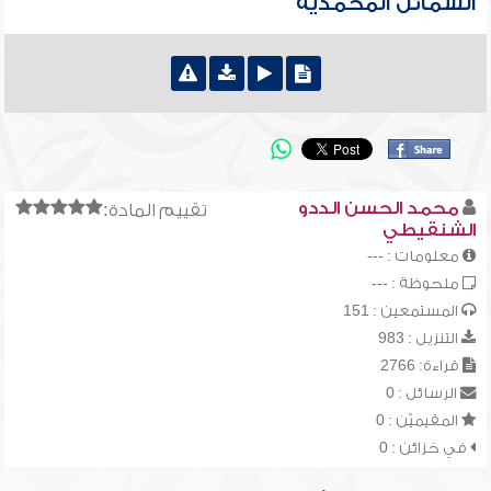
الشمائل المحمدية
محمد الحسن الددو
تقييم المادة:
الشنقيطي
معلومات : ---
ملحوظة : ---
المستمعين : 151
التنزيل : 983
قراءة: 2766
الرسائل : 0
المقيميّن : 0
في خزائن : 0