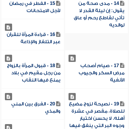
14 - مدى صحة من
15 - الفطر في رمضان
يقول: إن ليلة القدر لا
لأجل الامتحانات
تأتي لقاطع رحم أو عاق
لوالديه
16 - قراءة المرأة للقرآن
عبر التلفاز والإذاعة
17 - صيام أصحاب
18 - قبول المرأة بالزواج
مرض السكر والجيوب
من رجل مقيم في بلاد
الأنفية
يمنع فيها النقاب
19 - نصيحة لزوج مضيع
20 - الفرق بين المني
للصلاة، مقصر في عشرة
والمذي
أهله، لا يحسن اختيار
وجوه البر التي ينفق فيها