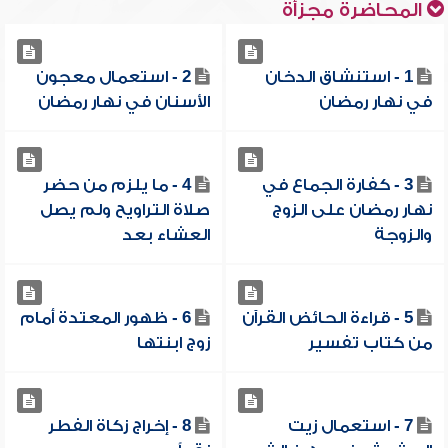
المحاضرة مجزأة
1 - استنشاق الدخان
2 - ‏استعمال معجون
في نهار رمضان
الأسنان في نهار رمضان
3 - كفارة الجماع في
4 - ما يلزم من حضر
نهار رمضان على الزوج
صلاة التراويح ولم يصل
والزوجة
العشاء بعد
5 - قراءة الحائض القرآن
6 - ظهور المعتدة أمام
من كتاب تفسير
زوج ابنتها
7 - استعمال زيت
8 - إخراج زكاة الفطر