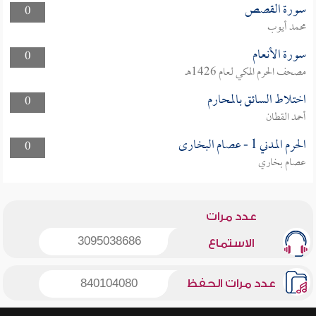
سورة القصص
0
محمد أيوب
سورة الأنعام
0
مصحف الحرم المكي لعام 1426هـ
اختلاط السائق بالمحارم
0
أحمد القطان
الحرم المدني 1 - عصام البخارى
0
عصام بخاري
عدد مرات
3095038686
الاستماع
عدد مرات الحفظ
840104080