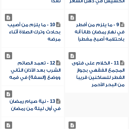
الحشيش في دهن الشعر
نقداً
9 - ما يلزم من أفطر
10 - ما يلزم من أصيب
في نهار رمضان ظاناً أنه
بحادث وترك الصلاة أثناء
باحتلامه أصبح مفطراً
مرضه
11 - الكلام على فتوى
12 - تعمد الصائم
المجمع الفقهي بجواز
الشرب بعد الأذان الثاني
الفطر للساكنين قريباً
ووضع (السفة) في فمه
من البحر الأحمر
13 - نية صيام رمضان
في أول ليلة من رمضان