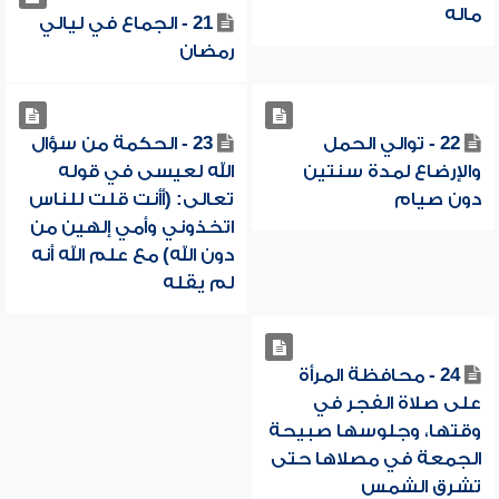
ماله
21 - الجماع في ليالي
رمضان
22 - توالي الحمل
23 - الحكمة من سؤال
والإرضاع لمدة سنتين
الله لعيسى في قوله
دون صيام
تعالى: (أأنت قلت للناس
اتخذوني وأمي إلهين من
دون الله) مع علم الله أنه
لم يقله
24 - محافظة المرأة
على صلاة الفجر في
وقتها، وجلوسها صبيحة
الجمعة في مصلاها حتى
تشرق الشمس