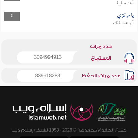
أحمد حطيبة
يا مركزي
0
أبو عبد الملك
عدد مرات
3094994913
الاستماع
عدد مرات الحفظ
839618283
جميع الحقوق محفوظة © 2026 - 1998 لشبكة إسلام ويب