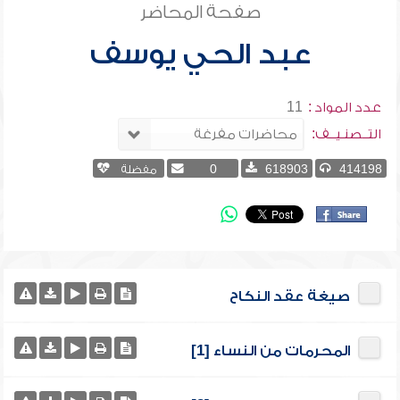
صفحة المحاضر
عبد الحي يوسف
عدد المواد :
11
التــصنـيــف:
414198
618903
0
مفضلة
صيغة عقد النكاح
المحرمات من النساء [1]