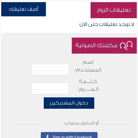
أضف تعليقك
تعليقات الزوار
لا توجد تعليقات حتى الآن
مكتبتك الصوتية
اسم
المستخدم:
كـلـــمـة
الـمـــــرور:
دخول المشتركين
أو الدخول بحساب