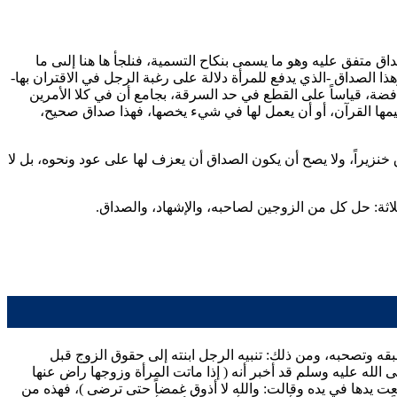
اق متفق عليه وهو ما يسمى بنكاح التسمية، فنلجأ ها هنا إلىى ما
ذا الصداق -الذي يدفع للمرأة دلالة على رغبة الرجل في الاقتران بها-
م فضة، قياساً على القطع في حد السرقة، بجامع أن في كلا الأمرين
عليمها القرآن، أو أن يعمل لها في شيء يخصها، فهذا صداق صحيح،
نزيراً، ولا يصح أن يكون الصداق أن يعزف لها على عود ونحوه، بل لا
لاثة: حل كل من الزوجين لصاحبه، والإشهاد، والصداق.
قه وتصحبه، ومن ذلك: تنبيه الرجل ابنته إلى حقوق الزوج قبل
الله عليه وسلم قد أخبر أنه (
إذا ماتت المرأة وزوجها راض عنها
ضعت يدها في يده وقالت: والله لا أذوق غمضاً حتى ترضى
)، فهذه من