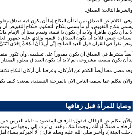
والشرط الثالث: الصداق.
وفي الكلام عن الصداق تبين لنا أن النكاح إما أن يكون فيه صداق معلوم
يسمى بنكاح التفويض، أو ما يسمى بنكاح التحكيم، فنكاح التفويض أن يفرض
لا بد أن يكون طاهراً، ولا بد أن يكون ذا قيمة، وتقدم معنا أن الإمام
مالكا
استباحة عضو، فلا بد أن يكون الصداق ذا قيمة، والذي عليه جمهور العلم
ونحن نقرأ في القرآن قول العبد الصالح:
إِنِّي أُرِيدُ أَنْ أُنكِحَكَ إِحْدَى ابْنَتَ
أيضاً يشترط في الصداق أن يكون مقدوراً على تسليمه، وأن تكون منفعت
بد أن تكون منفعته مشروعة، ثم لا بد أن يكون الصداق معلوم المقدار 
وقد مضى معنا أيضاً الكلام عن الأركان، وعرفنا بأن أركان النكاح ثلا
والآن نتكلم عما يسميه الناس الآن بالمرحلة التنفيذية، بمعنى: كيف ي
وصايا للمرأة قبل زفافها
والآن نتكلم عن الزفاف فنقول: الزفاف المقصود به: ليلة العرس حين 
الزفاف، فمثلاً: لو أنك زوجت ابنتك، وحُدد أن تزف إلى زوجها في وقت 
دخلت الجنة
)، وأخبر صلى الله عليه وسلم قال: (
ألا أخبركم بنساء أهل