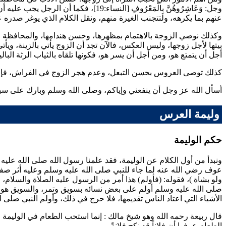
وجل:
وَعَاشِرُوهُنَّ بِالْمَعْرُوفِ
[النساء:19]، فكما أن الرجل يج
عنهم بما يكرهه، ولتتجنب الغيرة منهم، ونقل الكلام الذي يوغر صدره عل
وكذلك نوصي الزوجة بالاهتمام بمظهرها، وحسن هندامها، والمحافظة على 
بيتها لأجل زوجها، وليس العكس، فالآن تجد أن الزوج يأتي بالزينة، ويأتي
أجل أن يتمتع هو، ومن أجل أن يسر هو، فكونها تلقاه بالثياب الرثة ال
كذلك توصى العروس بحسن التبعل، وعدم هجر الزوج في الفراش، فإ
أسأل الله عز وجل أن ينفعني وإياكم، وصلى الله وسلم وبارك على سيد
وليمة العرس
حكم الوليمة
ونبدأ من أول الكلام عن الوليمة، فقد علمنا رسول الله صلى الله عليه 
عوف
رضي الله عنه لما جاء للنبي صلى الله عليه وسلم وعليه أثر صفر
ولو بشاة
)، فقوله: (فأولم) هذا أمر من الرسول عليه الصلاة والسلام
صلى الله عليه وسلم أولم على بعض نسائه بسويق وتمر، والسويق هو عص
الأشياء التي اعتاد الناس تقديمها، فلا حرج في ذلك، وأولم النبي صل
قال
ربيعة
رحمه الله وهو شيخ
مالك
: إنما استحب الطعام في الوليمة لإ
الطعام عرفوا أن فلاناً قد نكح فلانةً.