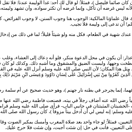
 كان صائماً فليصل
)، فمثلاً: لو قال لك أحد: غداً الوليمة عندنا: فلا تق
؛ لأنه ليس غرضه أن تأكل، وإنما غرضه أن تكثر سواده، وأن تشهد وليمت
، قال علماؤنا المالكية: الوجوب هنا وجوب السنن، لا وجوب الفرائض، ك
لم! أن تدعى إلى وليمة فلا تجيب.
 يكن عندك شهية في الطعام، فكل منه ولو شيئاً قليلاً؛ لما في ذلك من إد
لأعذار: أن يكون في محل الدعوة منكر، فلو أنه دعاك إلى العشاء، وغل
ت وجهها، ولبست الضيق والمشقوق وما أشبه ذلك. وكذلك لو كان في ال
ثل هذا المكان؛ لأن النبي صلى الله عليه وسلم أنزل الله عليه في الق
 الَّذِينَ كَفَرُوا مِنْ بَنِي إِسْرَائِيلَ عَلَى لِسَانِ دَاوُودَ وَعِيسَى ابْنِ مَرْيَمَ ذَلِكَ بِ
ا، إنما يجرجر في بطنه نار جهنم
)، وهو حديث صحيح عن
أم سلمة
رضي
ً
رضي الله عنه أضاف رجلاً في بيته، فصنعت
فاطمة
رضي الله عنها طع
خشبتان المثبتتان في جانبي الباب- فرأى صلى الله عليه وسلم قراماً ف
يه وسلم: إنه ليس لي أن أدخل بيتاً مزوقاً
)، كأن رسول الله صلى الله
لتعيين، فمثلاً: لو جاء واحد بعد صلاة المغرب وأمسك بمكبر الصوت وقال:
على التعيين، فأنت في حل: إن شئت أجبت، وإن شئت فلا حرج عليك.