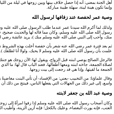
أهل الجنة بمعنى: أنه إذا حصل خلاف بينها وبين زوجها في ليلة من الليال
وإنما تكون هينة لينة، سهلة طيبة مباركة.
وصية عمر لحفصة عند زفافها لرسول الله
ولذلك لما أكرم الله سيدنا
عمر
عندما طلب الرسول صلى الله عليه و
رسول الله صلى الله عليه وسلم، وكان مما قاله لها والحديث صحيح، قا
منك، وأحب إلى النبي صلى الله عليه وسلم منك
)، يريد
عائشة
رضي الل
ثم بعد فترة
عمر
رضي الله عنه شعر بأن
حفصة
أخلت بهذه الشروط نوعا
علمت بأن رسول الله صلى الله عليه وسلم لا يحبك، ولولا أنا لطلقك
).
فالرجل الصالح يوصي ابنته قبل الزواج، ويقول لها: الآن زوجك هو جنتك
لصلاة الجمعة، جاءته ابنته ومعها أطفالها، فعند الباب قال لها: ما ا
الجمعة ما لقيتها، وإذا هي قد رجعت إلى بيت زوجها.
وقال علماؤنا: من التخبيب -يعني: من الإفساد- أن تأتي البنت مغاضبةً 
واسع، إلى غير ذلك من الجهالات التي يفعلها الناس، فينتج من ذلك أن 
وصية عبد الله بن جعفر لابنته
وكان أصحاب رسول الله صلى الله عليه وسلم إذا زفوا امرأةً إلى زوج
العتب، فإنه يورث البغضاء، وعليك بالكحل؛ فإنه أزين الزينة، وأطيب ال