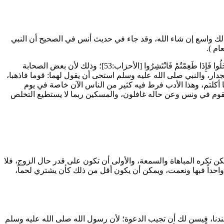
 ذلك واسع إن شاء الله، وقد جاء في حديث
أنس
في الصحيح أن النبي
عام
).
دْخُلُوا فَإِذَا طَعِمْتُمْ فَانْتَشِرُوا
[الأحزاب:53]؛ وذلك لأن بعض الصحابة
ار، والنبي صلى الله عليه وسلم استحى أن يقول لهما: قوما فاذهبا،
ما أكلتم، وهذا الأدب فرط فيه كثير من الناس الآن خاصة في يوم
القوم في ونس وعن حاله غافلون، والمسكين ربما لا يستطيع التخلص
، لكن تكره المباهاة والسمعة، والأولى أن تكون على قدر حال الزوج، فلا
ً واحداً فبها ونعمت، ويمكن أن يكون أقل من ذلك كأن يشتري لحماً،
ء عندنا، فيسن لك أن تجيب الدعوة؛ لأن رسول الله صلى الله عليه وسلم