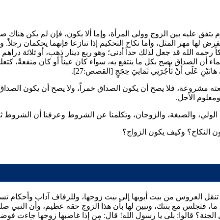
 يتفق عليه بين الزوج وولي المرأة، وإما ألا يكون، فإن لم يكن هناك صد
 لها مهر المثل، وأما نكاح التحكيم إذا تنازعا فإنهما يحكمان رجلاً. وه
ً
رحمه الله قد جعل لذلك حداً أدنى؛ وهو ربع دينار ذهب، أو ثلاثة دراه
اء أن الصداق يصح بكل ما ينتفع به، سواء كان عيناً أو كان منفعةً، كت
يَّ هَاتَيْنِ عَلَى أَنْ تَأْجُرَنِي ثَمَانِيَ حِجَجٍ
[القصص:27].
ه مشروعة، فلا يصح أن يكون الصداق خمراً، ولا يصح أن يكون الصداق خ
ومعلوم الأجل.
ثة: الولي، والصيغة، والزوجان، وتكلمنا عن الشروط وعرفنا أن الشروط ث
كون النكاح؟ وكيف يكون الزواج؟
تنقل العروس من بيت أبويها إلى بيت زوجها، وللزفاف آداب وأحكام تسب
ما، فتجلس مع بنتك، وتبين لها بأن هذا الزوج حقه عظيم، وأن النبي صلى 
 الجنة؟ قالوا: بلى يا رسول الله! قال: من إذا غاضبها زوجها جاءت فو