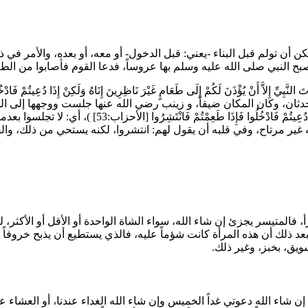
ن أن تولم قبل البناء -يعني: قبل الدخول- أو معه، أو بعده، والأمر في
ح النبي صلى الله عليه وسلم بها عروساً، فدعا القوم فأصابوا من الط
يُوتَ النَّبِيِّ إِلاَّ أَنْ يُؤْذَنَ لَكُمْ إِلَى طَعَامٍ غَيْرَ نَاظِرِينَ إِنَاهُ وَلَكِنْ إِذَا دُعِيتُمْ فَا
حدثان، وكان المكان ضيقاً، و
زينب
رضي الله عنها جلست ووجهها إلى الجد
 دُعِيتُمْ فَادْخُلُوا فَإِذَا طَعِمْتُمْ فَانْتَشِرُوا
[الأحزاب:53]
)، أي: لا تجلسوا بعد
 غير مرتاح، وفي قلبه أن يقول لهم: انتشروا، لكنه يستحي من ذلك، و
زأ، فالمتيسر يجزئ إن شاء الله، سواء الشاة الواحدة أو الأقل أو الأكثر
 بعد ذلك أن هذه المرأة كانت شؤماً عليه، فالذي يستطيع أن يذبح خروفا
ويق، بخبز، وغير ذلك.
 إن شاء الله دعوتي غداً الخميس وإن شاء الله الغداء عندنا، أو العشا