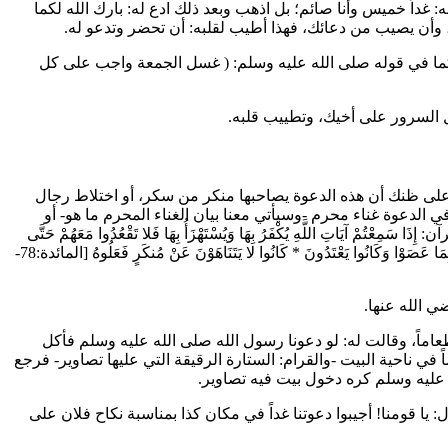
ل له: غداً خميس وأنا صائم؛ بل اذهب وبعد ذلك ادع له: بارك الله لكما
ه، وأن يصيب من دعائك، فهذا أطيب لقلبه: أن تحضر وتدعو له.
ما في قوله صلى الله عليه وسلم: (
غسل الجمعة واجب على كل
خال السرور على أخيك، وتطييب قلبه.
ب على ظنك أن هذه الدعوة يصاحبها منكر من سكر، أو اختلاط رجال
دعوة غناء محرم -وسيأتي معنا بيان الغناء المحرم ما هو- أو
رآن:
إِذَا سَمِعْتُمْ آيَاتِ اللَّهِ يُكْفَرُ بِهَا وَيُسْتَهْزَأُ بِهَا فَلا تَقْعُدُوا مَعَهُمْ حَتَّى
مَا عَصَوْا وَكَانُوا يَعْتَدُونَ
*
كَانُوا لا يَتَنَاهَوْنَ عَنْ مُنكَرٍ فَعَلُوهُ
[المائدة:78-
 الله عنها.
اماً، وقالت له: لو دعونا رسول الله صلى الله عليه وسلم فأكل
ي ناحية البيت -والقرام: الستارة الرقيقة التي عليها تصاوير- فرجع
 عليه وسلم كره دخول بيت فيه تصاوير.
 يا قومنا! أجيبوا دعوتنا غداً في مكان كذا بمناسبة نكاح فلان على