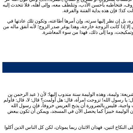
لمعروف، فتخاطبه بأحسن الأدب، وتتلطف معه، وإلى أهله، فلا تتحدث إليه
 كذا؛ فإن هذه بداية الفتنة والفرقة.
ه، بل إن نظر إليها سرته، وإن أمرها أطاعته، وتكون تلك عادتها في
ي إلا إذا كانت الزوجة خارجة، وهذا يوغر صدر الزوج؛ لأنه أنفق ماله من
 وتمكيجت، وما إلى ذلك، فهذا من سوء المعاشرة.
يعة: وليمة، وهذه الوليمة سنة مندوب إليها؛ لأن (
عبد الرحمن بن
: يا رسول الله! تزوجت امرأة، قال: هل أولمت؟ قال: لا، قال: فأولم
ت واجبة، فليس بالضرورة أن يذبح العريس خروفاً، فإن رسول الله
 الوليمة خبيزاً كما يحصل الآن في المسجد، ويمكن أن تكون ببعض
 النكاح اثنين، فهذان الاثنان ربما يموتان، لكن كل الناس الذين أكلوا