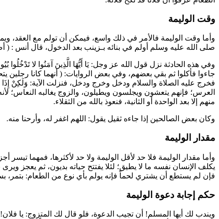
وقت الوليمة
وأما وقت الوليمة فالأمر في ذلك واسع، فيمكن أن تولم مع العقد، ويمك
صلى الله عليه وسلم أولم في بنائه بـ
زينب
بعد الدخول، قال
أنس
: (
أصب
وفي هذه الحادثة نزل قول الله عز وجل:
يَا أَيُّهَا الَّذِينَ آمَنُوا لا تَدْخُلُوا بُ
جاءوا فأكلوا ثم بقي بعضهم، وفي بعض الروايات: (
أنهما كانا رجلين يت
فخرج عليه الصلاة والسلام ودخل وخرج ودخل، فنزلت الآية:
وَلَكِنْ إِذَا
العرس؛ فإنهم يتعشون ويجلسون ويطيلون، والزوج يغالبه النعاس؛ لأنه
منهم إلا بعد الواحدة أو الثانية، فنعوذ بالله من الثقلاء.
وكان بعض الصالحين إذا جاءه ثقيل يقول: اللهم اغفر له، وأرحنا منه.
مقدار الوليمة
وأما مقدار الوليمة فلا حد لأقل الوليمة ولا حد لأكثرها، فمهما تيسر أج
يكلف الإنسان نفسه ما لا يطيق؛ لئلا يفتتح حياته بديون، ثم يعجز ويرى
فإن لم يستطع أن يشتري لحماً فإنه يولم بأي نوع من الطعام: بتمر، بس
حكم إجابة دعوة الوليمة
ويندب لك أيها المسلم! أن تجيب الدعوة، فلو قال لك المتزوج: يا فلان!