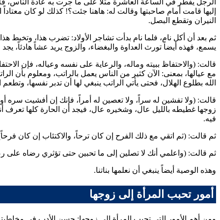
الرجل يفطر في الساعة العاشرة مثلاً على ما جرت به عادة الناس، فلا
إليها قامت أمام صاحبتها وقالت له: هاهنا جئت؟! كذلك لو كان معتاداً 
النيران وتقطع البصل.
ثم بعد أن أكل نام، فلما نام بدأت تشاجر الأولاد: تضرب هذا، وتخبط هذ
يسمع، فهذه أيضاً تورث العداوة والبغضاء، والزوج يريد عشاً هادئاً، يج
قالت: (والاحتفاظ ببيته وماله، والرعاية على نفسه وعياله، فإن الاحت
مع عيالها، بمعنى: الآن كثير من الناس يعمل بالراتب، ومعلوم بأن الراتب
الله بطلوع الهلال، فحتى يأتي الراتب ينبغي لها أن تدبر نفسها، وتطعم ا
قالت: (ولا تفشين له سراً، ولا تعصين له أمراً، فإنك إن أفشيت سره
زوجها غطيطه بالليل عال، وشخيره عال، فيجد أن الحارة كلها تعرف أنه
فيه.
ثم قالت: (ثم اتقي مع ذلك الفرح إن كان ترحاً، والاكتئاب إن كان فرحاً
ثم قالت: (واعلمي أنك لا تصلين إلى ما تحبين حتى تؤثري رضاه على رضا
وهذه الوصية أيضاً ينبغي أن نعلمها بناتنا.
أمور تحبب المرأة إلى زوجها
ومن أهم الأمور التي تحبب المرأة إلى زوجها: حسن الأدب في مخاطبته،