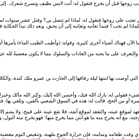
تحاسب زوجها قبل أن يخرج فتقول له: أنت لابس نظيف وتسرح شعرك.. إلى أي
لتي تعتب على زوجها فتقول له: لماذا لم تتصل بي؟ وقبل عشر سنوات لم ي
فلماذا لم تجب؟ فتبدأ تعاتبه وتعاتبه إلى أن يحنق، وبعد ذلك تبدأ الحكا
ما الآن فهناك أشياء أخرى كثيرة، وقوله: (وأطيب الطيب الماء) يأمرها 
التعرف على ما يحبه من العادات والسلوك مما لا يكون معصيةً لله عز
لتي أوصت بها ابنتها ليلة زفافها إلى
الحارث بن عمرو
ملك كندة، والكلام
ءك بشيء فقولي له: بارك الله فيك، وأحسن الله إليك، وكثر الله مالك 
عمرة أو من الحج، قالت له: هذه في السوق الشعبي بألفين، وتلقي بها، فتو
د لموقع عينه، والتفقد لموقع أنفه، فلا تقع عينه على قبيح، ولا يشم إل
، مع أنه يخرج منه ما هو أنتن مما يخرج منها؛ فهو يخرج منه البول، وه
قت طعامه ومنامه، فإن حرارة الجوع ملهبة، وتنغيص النوم مغضبة)، وفي