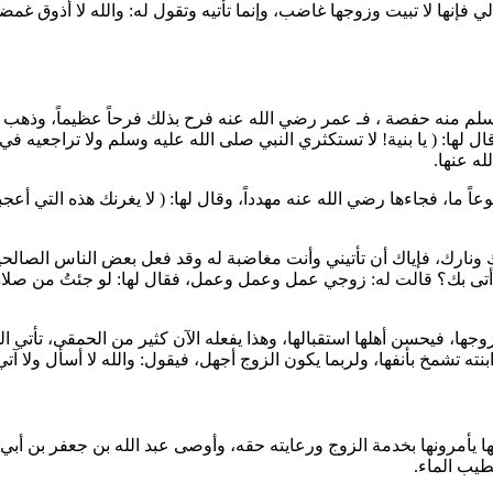
ي فإنها لا تبيت وزوجها غاضب، وإنما تأتيه وتقول له: والله لا أذوق غمضا
سلم منه
حفصة
، فـ
عمر
رضي الله عنه فرح بذلك فرحاً عظيماً، وذهب ف
ل لها: (
يا بنية! لا تستكثري النبي صلى الله عليه وسلم ولا تراجعيه في
ه عنها.
ً ما، فجاءها رضي الله عنه مهدداً، وقال لها: (
لا يغرنك هذه التي أعجب
 ونارك، فإياك أن تأتيني وأنت مغاضبة له وقد فعل بعض الناس الصالحين
لذي أتى بك؟ قالت له: زوجي عمل وعمل وعمل، فقال لها: لو جئتُ من صلاة
زوجها، فيحسن أهلها استقبالها، وهذا يفعله الآن كثير من الحمقى، تأتي
ابنته تشمخ بأنفها، ولربما يكون الزوج أجهل، فيقول: والله لا أسأل ول
ها يأمرونها بخدمة الزوج ورعايته حقه، وأوصى
عبد الله بن جعفر بن أب
طيب الماء.