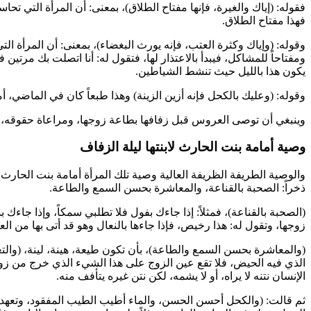
فقوله: (إياك والغيرة، فإنها مفتاح الطلاق)، بمعنى: أن المرأة التي 
فهذا مفتاح الطلاق.
وقوله: (وإياك وكثرة العتب، فإنه يورث البغضاء)، بمعنى: أن المرأة ا
ومفتاحاً للمشاكل، فيبدأ بالاعتذار لها، فتقول له: أنا اتصلت بك مرتين 
يكون هذا بالليل حيث تنشط الشياطين.
وقوله: (وعليك بالكحل فإنه أزين الزينة) وهذا طبعاً كان في الماضي، أ
وينبغي أن توصى العروس قبل زفافها بطاعة زوجها، ومراعاة حقوقه، و
وصية أمامة بنت الحارث لابنتها ليلة الزفاف
والوصية الطريفة الظريفة العالية وصية تلك المرأة
أمامة بنت الحارث
ا
ذخراً: الصحبة بالقناعة، والمعاشرة بحسن السمع والطاعة.
(الصحبة بالقناعة)، فمثلاً: إذا جاءك بفول فلا تطلبي سمكاً، وإذا جا
زوجها، وتقول له: هذا رخيص، فإذا جاءها بالنعال وهو قد أتى بها من ال
(والمعاشرة بحسن السمع والطاعة)، بأن تكون طيعة، هينة، لينة، (والتعه
الذي فيه الحيض، فلا تقع عين الزوج على هذا الشيء الذي خرج من زوجته
الإنسان نتنه لا يراه، أو لا يشمه، لكن نتن غيره يتأفف منه.
ثم قالت: (والكحل أحسن الحسن، والماء أطيب الطيب المفقود، وتعهدي و