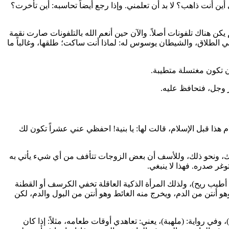
ن أنت ذاهب؟ لا بد أن تعلمني. وإذا رجع أيضاً تحاسبه: أين تأخرت؟
كن هناك تلفونات أصلاً. والآن حين أنعم الله بالتلفونات صارت نقمة
ية في الطلاق، والشيطان يوسوس له: لماذا أنت ساكت؛ طلقها، وغالباً ما
أن تكون مغتسلة متطيبة.
 وجل، فتحافظ عليه.
 هذا قبل الإسلام، قالت لها: يا بنية! احفظي عني عشراً تكون لك
وخيرك، ونحو ذلك، وللأسف أن بعض الزوجات تتأفف من أي شيء يأتي به
غر صدره. فهذا لا ينبغي.
ا أطيب ريح)، ولذلك المرأة الذكية العاقلة تخفي الكرسف أو القطنة
و أنتن من الدم، ويخرج منه الغائط وهو أنتن من البول والدم، لكن
 رواية: (ملهبة)، يعني: تعاهدي أوقات طعامه، مثلاً: إذا كان