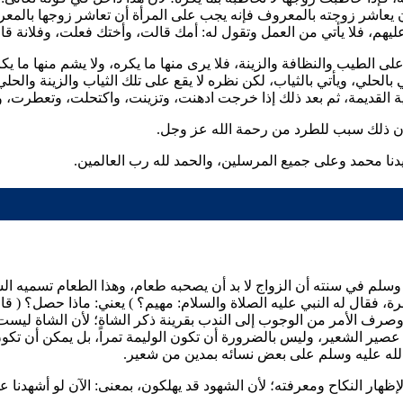
ب عليه أن يعاشر زوجته بالمعروف فإنه يجب على المرأة أن تعاشر زوجها با
يهم، فلا يأتي من العمل وتقول له: أمك قالت، وأختك فعلت، وفلانة قالت
الطيب والنظافة والزينة، فلا يرى منها ما يكره، ولا يشم منها ما يكر
 بالحلي، ويأتي بالثياب، لكن نظره لا يقع على تلك الثياب والزينة والحل
بالية القديمة، ثم بعد ذلك إذا خرجت ادهنت، وتزينت، واكتحلت، وتعطرت،
ن ذلك سبب للطرد من رحمة الله عز وجل.
نا محمد وعلى جميع المرسلين، والحمد لله رب العالمين.
وسلم في سنته أن الزواج لا بد أن يصحبه طعام، وهذا الطعام تسميه الشر
ة، فقال له النبي عليه الصلاة والسلام: مهيم؟
) يعني: ماذا حصل؟ (
قال
، وصرف الأمر من الوجوب إلى الندب بقرينة ذكر الشاة؛ لأن الشاة ليس
ير الشعير، وليس بالضرورة أن تكون الوليمة تمراً، بل يمكن أن تكون
ى الله عليه وسلم على بعض نسائه بمدين من شعير.
ظهار النكاح ومعرفته؛ لأن الشهود قد يهلكون، بمعنى: الآن لو أشهدنا على