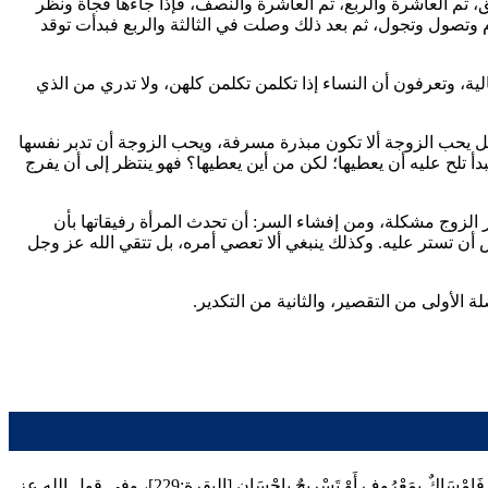
 ثم العاشرة والربع، ثم العاشرة والنصف، فإذا جاءها فجأة ونظر
وم وتصول وتجول، ثم بعد ذلك وصلت في الثالثة والربع فبدأت توقد
الية، وتعرفون أن النساء إذا تكلمن تكلمن كلهن، ولا تدري من الذي
لرجل يحب الزوجة ألا تكون مبذرة مسرفة، ويحب الزوجة أن تدبر نفسها
تبدأ تلح عليه أن يعطيها؛ لكن من أين يعطيها؟ فهو ينتظر إلى أن يفرج
 الزوج مشكلة، ومن إفشاء السر: أن تحدث المرأة رفيقاتها بأن
أن تستر عليه. وكذلك ينبغي ألا تعصي أمره، بل تتقي الله عز وجل
 الأولى من التقصير، والثانية من التكدير.
فَإمْسَاكٌ بِمَعْرُوفٍ أَوْ تَسْرِيحٌ بِإِحْسَانٍ
[البقرة:229]، وفي قول الله عز