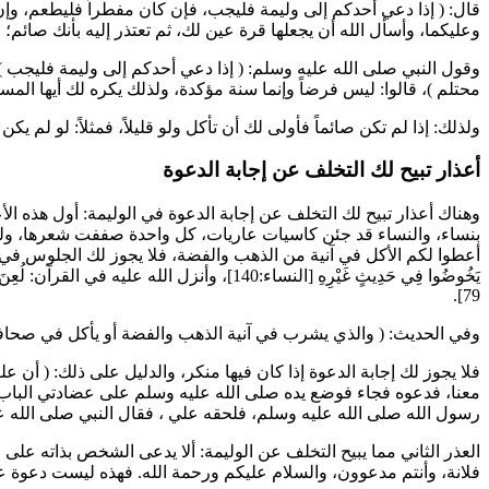
قال: (
إذا دعي أحدكم إلى وليمة فليجب، فإن كان مفطراً فليطعم، وإن
وعليكما، وأسأل الله أن يجعلها قرة عين لك، ثم تعتذر إليه بأنك صائم
وقول النبي صلى الله عليه وسلم: (
إذا دعي أحدكم إلى وليمة فليجب
)
محتلم
)، قالوا: ليس فرضاً وإنما سنة مؤكدة، ولذلك يكره لك أيها المس
ولذلك: إذا لم تكن صائماً فأولى لك أن تأكل ولو قليلاً، فمثلاً: لو لم
أعذار تبيح لك التخلف عن إجابة الدعوة
وهناك أعذار تبيح لك التخلف عن إجابة الدعوة في الوليمة: أول هذه ا
بنساء، والنساء قد جئن كاسيات عاريات، كل واحدة صففت شعرها، ولطخ
أعطوا لكم الأكل في آنية من الذهب والفضة، فلا يجوز لك الجلوس في م
يَخُوضُوا فِي حَدِيثٍ غَيْرِهِ
[النساء:140]، وأنزل الله عليه في القرآن:
لُعِنَ
79].
وفي الحديث: (
والذي يشرب في آنية الذهب والفضة أو يأكل في صحافهم
فلا يجوز لك إجابة الدعوة إذا كان فيها منكر، والدليل على ذلك: (
أن
عليا
معنا، فدعوه فجاء فوضع يده صلى الله عليه وسلم على عضادتي الباب -ال
رسول الله صلى الله عليه وسلم، فلحقه
علي
، فقال النبي صلى الله عل
العذر الثاني مما يبيح التخلف عن الوليمة: ألا يدعى الشخص بذاته على ا
فلانة، وأنتم مدعوون، والسلام عليكم ورحمة الله. فهذه ليست دعوة 