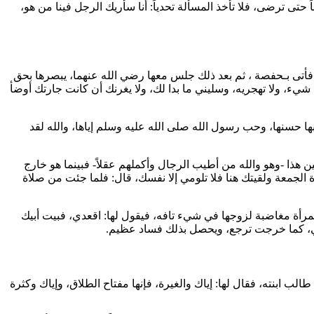
ً حتى ترضى، فلا تأخذ المسألة تحدياً: أنا سأريك الرجل فينا من هو،
أتى بـ
حفصة
، ثم بعد ذلك جلس معها رضي الله عنهما، يبصرها بحق
 شيء، ولا تهجريه، وسليني ما بدا لك، ولا يغرنك أن كانت جارتك أوضأ
ها حسنها، وحب رسول الله صلى الله عليه وسلم إياها، والله لقد
 هذا -وهو والله من أطيب الرجال وأكملهم عقلاً- فبينما هو خارج
 الجمعة ولقيتك هنا فلا تلومي إلا نفسك، قال: فلما جئت من صلاة
 المرأة مغاضبة لزوجها في شيء تافه، فيقول لها: اقعدي، فبيت أبيك
ا آتي، كما خرجت ترجع، ويحصل بذلك فساد عظيم.
ي طالب
ابنته، فقال لها: إياك والغيرة، فإنها مفتاح الطلاق، وإياك وكثرة