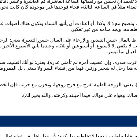
 تتعمد أن تجلس مع رفيقاتها الساعة العاشرة، ثم العاشرة وعشر دقائق،
الغداء مثلاً في الساعة الثالثة، فجاء فوجدها غير موجودة كأن كانت تح
ا، وتصيح مع ذاك وكذا، أو اعتادت أن يأتيها النساء وتكون هناك أصوات ع
د طعامه، ويجد منامه من غير تعكير.
فاظ بالمال حسن التقدير، والإرعاء على العيال حسن التدبير)، يعني: ا
 لا يكفي إلا لأسبوع، أو أسبوعين أو ثلاثة، وعندما يأتي الأسبوع الأخير 
لعيال بما تيسر.
 أوغرت صدره، وإن عصيت أمره لم تأمني غدره)، يعني: لو أنك أفشيت سر
 هذا رجل له شخير وزئير، فهذا من إفشاء السر ولا ينبغي، بل المفروض 
)، يعني: الزوجة الطيبة تفرح مع فرح زوجها، وتحزن مع حزنه، فإن الخصلة
ك، وهواه على هواك، فيما أحببته وكرهته، والله يخير لك).
 فإذا خاطبت زوجها لا تخاطبه بما يكره؛ لأن هذا داخل في قوله تعالى: