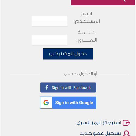
اسم
المستخدم:
كـلـــمـة
الـمـــــرور:
دخول المشتركين
أو الدخول بحساب
استرجاع الرمز السري
تسجيل عضو جديد