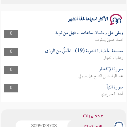
سلسلة محاضرات نفحات رمضانية 1444هـ
الأكثر استماعا لهذا الشهر
وبقى على رمضان ساعات .. فهل من توبة
0
محمد حسين يعقوب
سلسلة الحضارة النبوية (19) - الخَلقُ من الرزق
0
زغلول النجار
سورة الإنفطار
0
عبد الرشيد بن الشيخ علي صوفي
سورة النبأ
0
أحمد المعصراوي
عدد مرات
3095028703
الاستماع