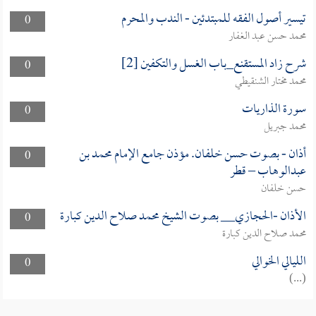
تيسير أصول الفقه للمبتدئين - الندب والمحرم
0
محمد حسن عبد الغفار
شرح زاد المستقنع_باب الغسل والتكفين [2]
0
محمد مختار الشنقيطي
سورة الذاريات
0
محمد جبريل
أذان - بصوت حسن خلفان. مؤذن جامع الإمام محمد بن
0
عبدالوهاب – قطر
حسن خلفان
الأذان -الحجازي__ بصوت الشيخ محمد صلاح الدين كبارة
0
محمد صلاح الدين كبارة
الليالي الخوالي
0
(...)