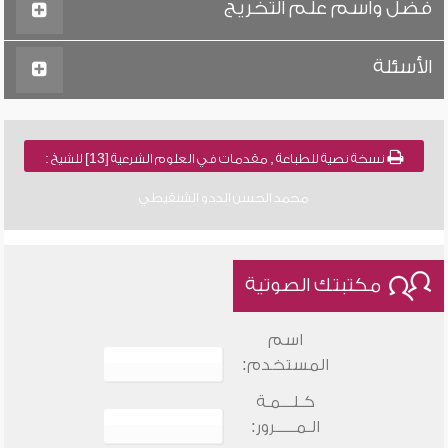
فضل واسم علم التخريج
الأسئلة
نسخة نصية للطباعة , مقدمات في العلوم الشرعية [13] للشيخ :
محمد الحسن الددو الشنقيطي
مكتبتك الصوتية
اسم
المستخدم:
كـلـــمـة
الـمـــــرور: