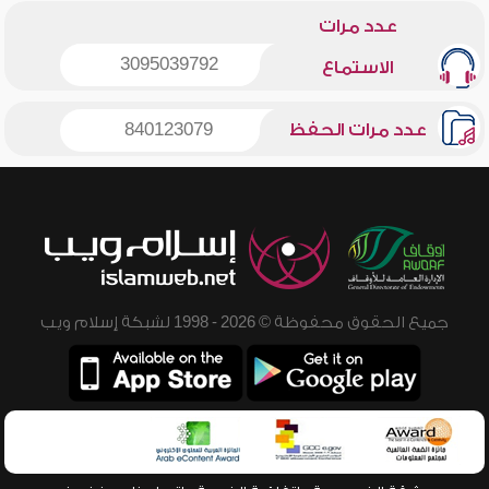
عدد مرات
3095039792
الاستماع
عدد مرات الحفظ
840123079
جميع الحقوق محفوظة © 2026 - 1998 لشبكة إسلام ويب