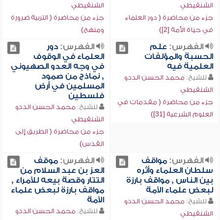
الشنقيطي
الشنقيطي
جزء من محاضرة ( دور العلماء
جزء من محاضرة ( التربية ضرورة
في حياة الأمة [2])
ومنهج)
الفهرس:
علم
الفهرس:
دور
الحسبة والمؤلفات
العلماء في الوقوف
العلمية فيه
في وجه العدو الصهيوني
, نماذج من صمود
للشيخ:
محمد الحسن الددو
المسلمين في أرض
الشنقيطي
فلسطين
جزء من محاضرة ( مقدمات في
للشيخ:
محمد الحسن الددو
العلوم الشرعية [31])
الشنقيطي
جزء من محاضرة ( الطريق إلى
القدس)
الفهرس:
مواقف
الفهرس:
موقف
سلطان العلماء وأثره
العز بن عبد السلام من
بين الناس , مواقف بارزة
التتار وقصة بيعه للأمراء ,
لبعض علماء الأمة
مواقف بارزة لبعض علماء
الأمة
للشيخ:
محمد الحسن الددو
للشيخ:
محمد الحسن الددو
الشنقيطي