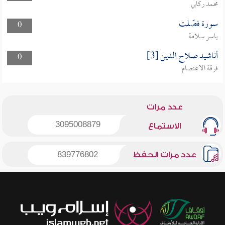
محمد ركابي
سورة فصّلت
0
ياسر سلامة
أناشيد صلاح الدين [3]
0
فرقة الاعتصام
عدد مرات
3095008879
الاستماع
عدد مرات الحفظ
839776802