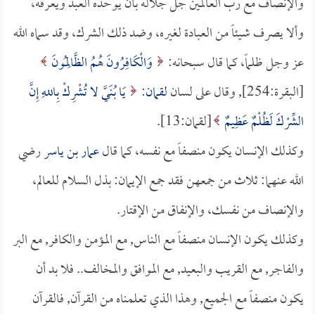
والإنصاف مع رب العالمين جل جلاله بأن يوحده العبد ويعرفه،
وألا يصرف شيئاً من العبادة لغيره، وضد ذلك الشرك، وقد سماه الله
عز وجل ظلماً، كما قال سبحانه:
وَالْكَافِرُونَ هُمُ الظَّالِمُونَ
[البقرة:254], وقال على لسان
لقمان
:
يَا بُنَيَّ لا تُشْرِكْ بِاللهِ إِنَّ
الشِّرْكَ لَظُلْمٌ عَظِيمٌ
[لقمان:13].
وكذلك الإنسان يكون منصفاً مع نفسه، كما قال
عمار بن ياسر
رضي
الله عنهما: ثلاث من جمعهن فقد جمع الإيمان: بذل السلام للعالم،
والإنصاف من نفسك، والإنفاق من الإقتار.
وكذلك يكون الإنسان منصفاً مع الناس, مع المؤمن والكافر, مع البر
والفاجر, مع القريب والبعيد, مع الموافق والمخالف.. فلا بد أن
يكون منصفاً مع الجميع, وهذا الذي تعلمناه من القرآن, فالقرآن