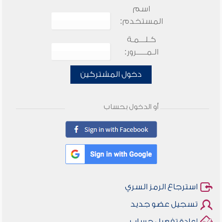
اسم
المستخدم:
كـلـــمـة
الـمـــــرور:
دخول المشتركين
أو الدخول بحساب
استرجاع الرمز السري
تسجيل عضو جديد
إعادة تفعيل حساب