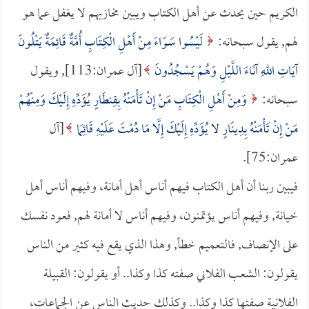
الكريم حين يحدث عن أهل الكتاب ويبين مخازيهم لا يغفل عما هو
لهم, يقول سبحانه:
لَيْسُوا سَوَاءً مِنْ أَهْلِ الْكِتَابِ أُمَّةٌ قَائِمَةٌ يَتْلُونَ
آيَاتِ اللهِ آنَاءَ اللَّيْلِ وَهُمْ يَسْجُدُونَ
[آل عمران:113], ويقول
سبحانه:
وَمِنْ أَهْلِ الْكِتَابِ مَنْ إِنْ تَأْمَنْهُ بِقِنطَارٍ يُؤَدِّهِ إِلَيْكَ وَمِنْهُمْ
مَنْ إِنْ تَأْمَنْهُ بِدِينَارٍ لا يُؤَدِّهِ إِلَيْكَ إِلَّا مَا دُمْتَ عَلَيْهِ قَائِمًا
[آل
عمران:75].
فيبين ربنا أن أهل الكتاب فيهم أناس أهل أمانة، وفيهم أناس أهل
خيانة, وفيهم أناس يؤتمنون، وفيهم أناس لا أمانة لهم, فعود نفسك
على الإنصاف, فالتعميم خطأ, وهذا الذي يقع فيه كثير من الناس
يقولون: الشعب الفلاني صفته كذا وكذا.. أو يقولون: القبيلة
الفلانية صفتها كذا وكذا.. وكذلك حديث الناس عن الجماعات،