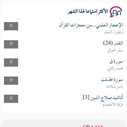
الأكثر استماعا لهذا الشهر
الإعجاز العلمي...من معجزات القرآن
0
زغلول النجار
القدر (24)
0
سفر الحوالي
سورة ق
0
محمد ركابي
سورة فصّلت
0
ياسر سلامة
أناشيد صلاح الدين [3]
0
فرقة الاعتصام
عدد مرات