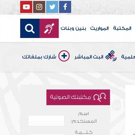
المكتبة
المواريث
بنين وبنات
علمية
البث المباشر
شارك بملفاتك
مكتبتك الصوتية
اسم
المستخدم:
كـلـــمـة