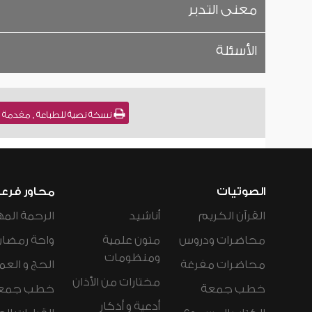
معنى التدبر
الأسئلة
نسخة نصية للطباعة , مقدمة في تفسير القرآن
الصوتيات
محاور فرع
القرآن الكريم
أناشيد
الرحمة المه
محاضرات ودروس
متون علمية
واحة رمضان
ومنظومات
محاضرات مفرغة
الحج و العم
مختارات من الأذان
خطب جمعة
خطب جمع
أدعية و أذكار