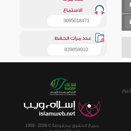
الاستماع
3095018471
عدد مرات الحفظ
839859910
زوار
جميع الحقوق محفوظة © 2026 - 1998
لشبكة إسلام ويب