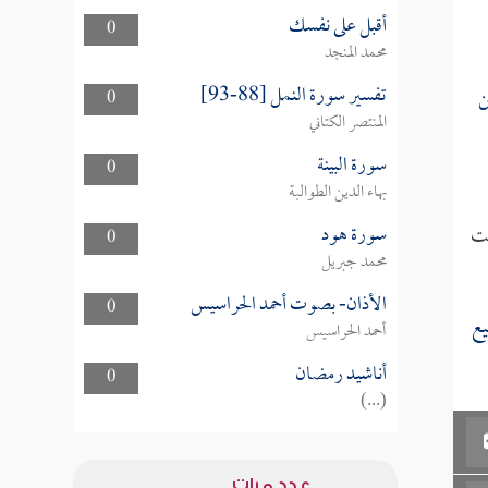
أقبل على نفسك
0
محمد المنجد
تفسير سورة النمل [88-93]
ن
0
المنتصر الكتاني
سورة البينة
0
بهاء الدين الطوالبة
سورة هود
بت
0
محمد جبريل
الأذان- بصوت أحمد الحراسيس
0
يع
أحمد الحراسيس
أناشيد رمضان
0
(...)
عدد مرات