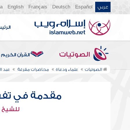
عربي
Español
Deutsch
Français
English
ia
الرئي
الصوتيات
القرآن الكريم
الصوتيات
علماء ودعاة
محاضرات مفرغة
عبد 
مقدمة في تفسير
للشيخ :