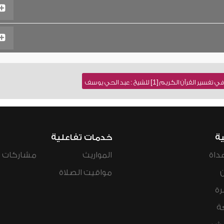
 الكريم [1] للشيخ : عبد الحي يوسف
ية
خدمات تفاعلية
داة
المواريث
مشاركات ال
مواقيت الصلاة
رة
ة