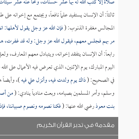
صلاة إلا كتب الله له بها عشر حسنات، ومحا عنه عشر سيئا
ثالثاً: أن الإنسان يستفيد علماً نافعاً، ويجتمع مع إخوانه على
المجالس مغفرة الذنوب: (
فإن الله عز وجل يقول لأهلها: انطل
مر بهم فجلس معهم، فيقول الله عز وجل: وله قد غفرت، هم
رابعاً: أن الإنسان يتفقد إخوانه، ويتبادل معهم المعارف، ول
اليوم المبارك، يوم الإثنين، الذي تعرض فيه الأعمال على الل
في الصحيح: (
ذاك يوم ولدت فيه، وأنزل علي فيه
)، وأيضاً 
وسلم، وأمر المسلمين بصيامه، وبعث منادياً ينادي: (
من أصبح
بنت معوذ
رضي الله عنها: (
فكنا نصومه ونصوم صبياننا، فإذا
مقدمة في تدبر القرآن الكريم