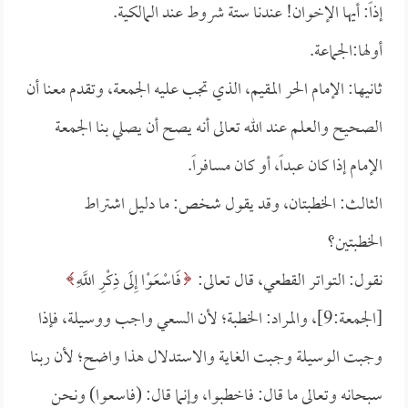
إذاً: أيها الإخوان! عندنا ستة شروط عند المالكية.
أولها:الجماعة.
ثانيها: الإمام الحر المقيم، الذي تجب عليه الجمعة، وتقدم معنا أن
الصحيح والعلم عند الله تعالى أنه يصح أن يصلي بنا الجمعة
الإمام إذا كان عبداً، أو كان مسافراً.
الثالث: الخطبتان، وقد يقول شخص: ما دليل اشتراط
الخطبتين؟
نقول: التواتر القطعي، قال تعالى:
فَاسْعَوْا إِلَى ذِكْرِ اللَّهِ
[الجمعة:9]، والمراد: الخطبة؛ لأن السعي واجب ووسيلة، فإذا
وجبت الوسيلة وجبت الغاية والاستدلال هذا واضح؛ لأن ربنا
سبحانه وتعالى ما قال: فاخطبوا، وإنما قال: (فاسعوا) ونحن