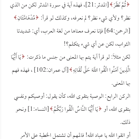
ثُمَّ نَظَرَ
[المدثر:21]، فهذه آية في سورة المدثر لكن من الذي
نظر؟ ولأي شيء نظر؟ لم نعرفه، وكذلك لو قرأ:
مُدْهَامَّتَانِ
[الرحمن:64] فإنا نعرف معناها من لغة العرب، أي: شديدتا
الثواب، لكن عن أي شيء يتكلم؟!
لكن مثلاً: لو قرأ آية يتم بها المعنى من جنس ما ذكرت:
يَا أَيُّهَا
الَّذِينَ آمَنُوا اتَّقُوا اللَّهَ حَقَّ تُقَاتِهِ
[آل عمران:102] ، فهذه فهم
بها المعنى.
الركن الرابع: الوصية بتقوى الله، كأن يقول: أوصيكم ونفسي
بتقوى الله، أو
يَا أَيُّهَا النَّاسُ اتَّقُوا رَبَّكُمُ
[النساء:1] ونحو
ذلك.
أو اتقوا الله يا عباد الله! فالمهم أن تشتمل الخطبة على الأمر