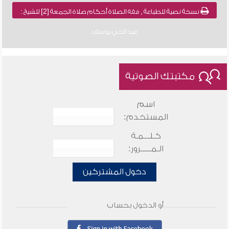
نسخة نصية للطباعة , فقه الصلاة أحكام صلاة الجمعة [2] للشيخ :
عبد الحي يوسف
مكتبتك الصوتية
اسم
المستخدم:
كـلـــمـة
الـمـــــرور:
دخول المشتركين
أو الدخول بحساب