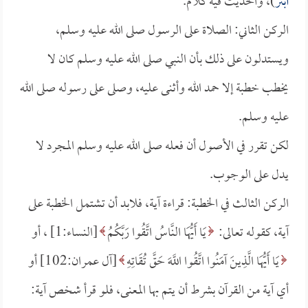
أبتر
)، والحديث فيه كلام.
الركن الثاني: الصلاة على الرسول صلى الله عليه وسلم،
ويستدلون على ذلك بأن النبي صلى الله عليه وسلم كان لا
يخطب خطبة إلا حمد الله وأثنى عليه، وصلى على رسوله صلى الله
عليه وسلم.
لكن تقرر في الأصول أن فعله صلى الله عليه وسلم المجرد لا
يدل على الوجوب.
الركن الثالث في الخطبة: قراءة آية، فلابد أن تشتمل الخطبة على
آية، كقوله تعالى:
يَا أَيُّهَا النَّاسُ اتَّقُوا رَبَّكُمُ
[النساء:1] ، أو
يَا أَيُّهَا الَّذِينَ آمَنُوا اتَّقُوا اللَّهَ حَقَّ تُقَاتِهِ
[آل عمران:102] أو
أي آية من القرآن بشرط أن يتم بها المعنى، فلو قرأ شخص آية: