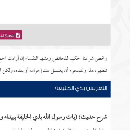
التفريغ ال
رخّص شرعنا الحكيم للحائض ومثلها النفساء إن أرادت الحج 
تتطهر، هذا وللمحرم أن يغتسل عند إحرامه أو بعده، ولكن 
التعريس بذي الحليفة
شرح حديث: (بات رسول الله بذي الحليفة ببيداء 