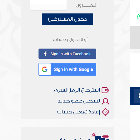
الـمـــــرور:
دخول المشتركين
أو الدخول بحساب
استرجاع الرمز السري
تسجيل عضو جديد
إعادة تفعيل حساب