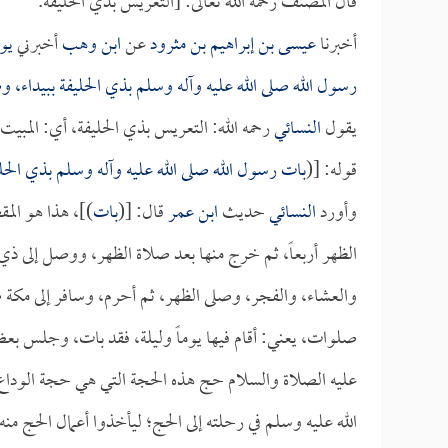
قال المصنف رحمه الله تعالى: [التعريس بذي الحليفة.
أخبرنا
عيسى بن إبراهيم بن مثرود
عن
ابن وهب
أخبرني
يو
رسول الله صلى الله عليه وآله وسلم بذي الحليفة ببيداء،
يقول
النسائي
رحمه الله: التعريس بذي الحليفة، أي: المبيت
قوله: [(
بات رسول الله صلى الله عليه وآله وسلم بذي الحل
وأورد
النسائي
حديث
ابن عمر
قال: [(
بات
)]، هذا هو الم
الظهر أربعاً، ثم خرج منها بعد صلاة الظهر، ووصل إلى ذ
والعشاء، والفجر، وصلى الظهر، ثم أحرم، وسافر إلى مكة ص
صلوات، يعني: أقام فيها يوماً وليلة، فقد بات، وجلس بعض 
عليه الصلاة والسلام حج هذه الحجة التي هي حجة الوداع، 
الله عليه وسلم في رحلته إلى الحج؛ ليأخذوا أعمال الحج منه