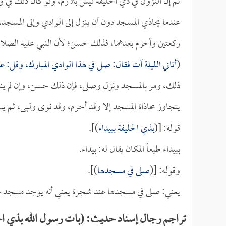
ثم إن النزول في ذي الحليفة ليس بلازم، ولو كان ذلك في و
عندما يحاذي المسجد دون أن ينزل إلى الوادي وإلى المسجد
ركعتين وأحرم بعدهما، فذلك حسن؛ لأن النبي عليه الصلاة و
(
أتاني الليلة آت فقال: صل في هذا الوادي المبارك، وقل: 
ذلك، ومر بالمسجد ونزل وصلى، فإن ذلك حسن، وإن لم ينزل
يتجاوز محاذاة المسجد إلا وقد أحرم، وقد نوى ولبى، ثم يستم
قوله: [(
بذي الحليفة ببيداء
)].
ببيداء طبعاً المكان يقال له: بيداء.
وقوله: [(
صلى في مسجدها
)].
يعني: صلى في مسجدها عند شجرة يعني أنه يوجد مسجد عند الش
تراجم رجال إسناد حديث: (بات رسول الله بذي الح