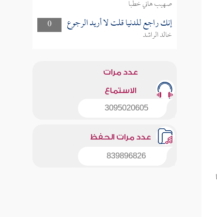
صهيب هاني خطبا
إنك راجع للدنيا قلت لا أريد الرجوع
0
خالد الراشد
عدد مرات
الاستماع
3095020605
عدد مرات الحفظ
839896826