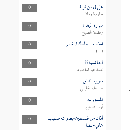
هل لى من توبة
0
حازم شومان
سورة البقرة
0
رمضان الصباغ
إمضاء .. ولدك المقصر
0
(...)
الحاكمية 8
0
محمد عبد المقصود
سورة الفلق
0
عبد الله الخليفي
المسؤولية
0
أيمن صيدح
أذان من فلسطين-بصوت صهيب
0
هاني خطبا