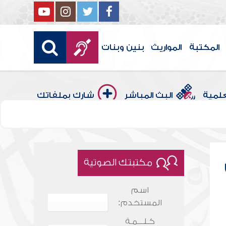
المكتبة
المواريث
بنين وبنات
علمية
البث المباشر
شارك بملفاتك
مكتبتك الصوتية
اسم
المستخدم:
كـلـــمـة