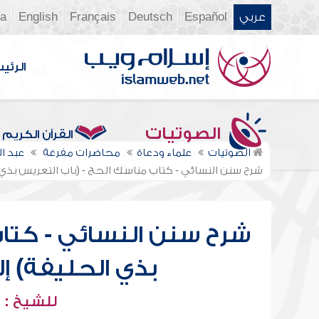
عربي
Español
Deutsch
Français
English
ia
الرئي
الصوتيات
القرآن الكريم
الصوتيات
علماء ودعاة
محاضرات مفرغة
عبد ا
شرح سنن النسائي - كتاب مناسك الحج - (باب التعريس بذي
شرح سنن النسائي - كتاب
بذي الحليفة) إ
للشيخ : 