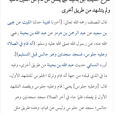
شرح حديث ابن بحينة فيما يفعل من قام من اثنتين ناسياً
ولم يتشهد من طريق أخرى
قال المصنف رحمه الله تعالى: [أخبرنا
قتيبة
حدثنا
الليث
عن
يحيى
بن سعيد
عن
عبد الرحمن بن هرمز
عن
عبد الله بن بحينة
رضي
الله عنه، عن رسول الله صلى الله عليه وسلم: (
أنه قام في الصلاة
وعليه جلوس، فسجد سجدتين وهو جالس قبل التسليم
)].
أورد
النسائي
حديث
عبد الله بن بحينة
من طريق أخرى، وفيه
ما في الذي قبله؛ من جهة أنه قام وترك الجلوس للتشهد الأول،
قال: [وعليه جلوس] يعني: قام وعليه جلوس ويقصد التشهد
الأول لم يفعله، فلما جاء في آخر الصلاة سجد سجدتين وهو
جالس؛ سجد عن جلوس وليس عن قيام، وهذه طريق مثل