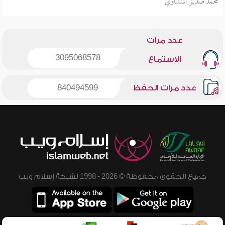
محمد صديق المنشاوي
عدد مرات
3095068578
الاستماع
عدد مرات الحفظ
840494599
جميع الحقوق محفوظة © 2026 - 1998 لشبكة إسلام ويب