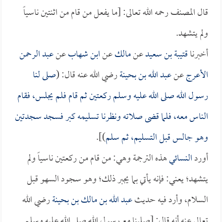
قال المصنف رحمه الله تعالى: [ما يفعل من قام من اثنتين ناسياً
ولم يتشهد.
أخبرنا
قتيبة بن سعيد
عن
مالك
عن
ابن شهاب
عن
عبد الرحمن
الأعرج
عن
عبد الله بن بحينة
رضي الله عنه قال: (
صلى لنا
رسول الله صلى الله عليه وسلم ركعتين ثم قام فلم يجلس، فقام
الناس معه، فلما قضى صلاته ونظرنا تسليمه كبر فسجد سجدتين
وهو جالس قبل التسليم، ثم سلم
)].
أورد
النسائي
هذه الترجمة وهي: من قام من ركعتين ناسياً ولم
يتشهد؛ يعني: فإنه يأتي بما يجبر ذلك؛ وهو سجود السهو قبل
السلام، وأرد فيه حديث
عبد الله بن مالك بن بحينة
رضي الله
تعالى عنه أنه قال: [صلينا مع رسول الله صلى الله عليه وسلم