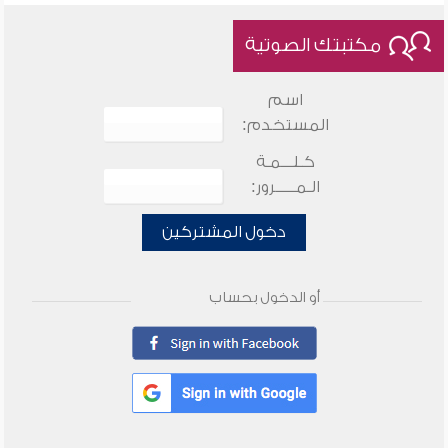
مكتبتك الصوتية
اسم
المستخدم:
كـلـــمـة
الـمـــــرور:
دخول المشتركين
أو الدخول بحساب