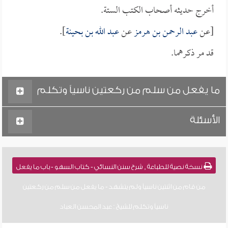
أخرج حديثه أصحاب الكتب الستة.
[عن
عبد الرحمن بن هرمز
عن
عبد الله بن بحينة
].
قد مر ذكرهما.
ما يفعل من سلم من ركعتين ناسياً وتكلم
الأسئلة
نسخة نصية للطباعة , شرح سنن النسائي - كتاب السهو - باب ما يفعل
من قام من اثنتين ناسياً ولم يتشهد - ما يفعل من سلم من ركعتين
ناسياً وتكلم للشيخ : عبد المحسن العباد