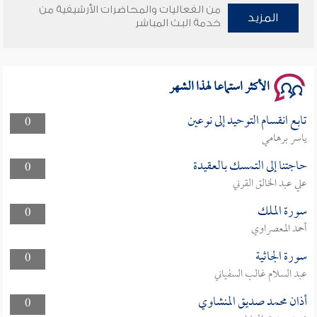
من الفعاليات والمحاضرات الأرشيفية من
المزيد
خدمة البث المباشر
سلسلة محاضرات نفحات رمضانية 1444هـ
الأكثر استماعا لهذا الشهر
تابع انقسام التوحيد إلى نوعين
0
ياسر برهامي
حاجتنا إلى التمسك بالعقيدة
0
علي عبد الخالق القرني
سورة الملك
0
أحمد المعصراوي
سورة الجاثية
0
عبد السلام غالب السفياني
أذان محمد صديق المنشاوي
0