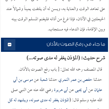
على تعاهد الوقت والعناية به، ويسن له أن يلتفت يميناً وشمالاً عند
الحيعلتين في الآذان، فإذا فرغ من أذانه فليغنم المسلم الوقت بينه
وبين الإقامة، فإن الدعاء فيه مستجاب.
ما جاء في رفع الصوت بالأذان
شرح حديث: (المؤذن يغفر له مدى صوته...)
قال المصنف رحمه الله تعالى: [ باب رفع الصوت بالأذان.
حدثنا
حفص بن عمر النمري
حدثنا
شعبة
عن
موسى بن أبي
عثمان
عن
أبي يحيى
عن
أبي هريرة
رضي الله عنه عن النبي صلى
الله عليه وسلم قال: (
المؤذن يغفر له مدى صوته، ويشهد له كل