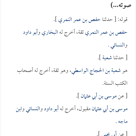
صوته...)
قوله: [ حدثنا
حفص بن عمر النمري
].
حفص بن عمر النمري
ثقة، أخرج له
البخاري
و
أبو داود
و
النسائي
.
[ حدثنا
شعبة
].
هو
شعبة بن الحجاج الواسطي
، وهو ثقة، أخرج له أصحاب
الكتب الستة.
[ عن
موسى بن أبي عثمان
].
موسى بن أبي عثمان
مقبول، أخرج له
أبو داود
و
النسائي
و
ابن
ماجه
.
[ عن
أبي يحيى
].