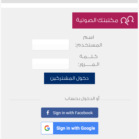
مكتبتك الصوتية
اسم
المستخدم:
كـلـــمـة
الـمـــــرور:
دخول المشتركين
أو الدخول بحساب