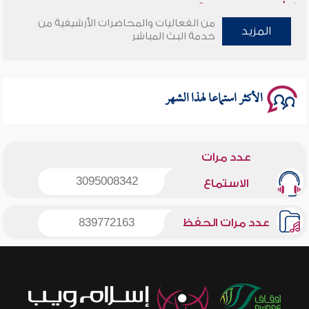
من الفعاليات والمحاضرات الأرشيفية من
سلسلة محاضرات نفحات رمضانية 1444هـ
المزيد
خدمة البث المباشر
الأكثر استماعا لهذا الشهر
عدد مرات
3095008342
الاستماع
عدد مرات الحفظ
839772163