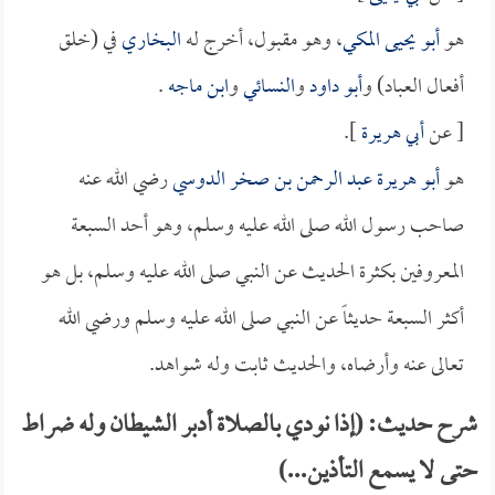
هو
أبو يحيى المكي
، وهو مقبول، أخرج له
البخاري
في (خلق
أفعال العباد) و
أبو داود
و
النسائي
و
ابن ماجه
.
[ عن
أبي هريرة
].
هو
أبو هريرة عبد الرحمن بن صخر الدوسي
رضي الله عنه
صاحب رسول الله صلى الله عليه وسلم، وهو أحد السبعة
المعروفين بكثرة الحديث عن النبي صلى الله عليه وسلم، بل هو
أكثر السبعة حديثاً عن النبي صلى الله عليه وسلم ورضي الله
تعالى عنه وأرضاه، والحديث ثابت وله شواهد.
شرح حديث: (إذا نودي بالصلاة أدبر الشيطان وله ضراط
حتى لا يسمع التأذين...)