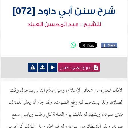
شرح سنن أبي داود [072]
للشيخ : عبد المحسن العباد
التفريغ النصي الكامل
الأذان شعيرة من شعائر الإسلام، وهو إعلام الناس بدخول وقت
الصلاة، ولذا يستحب فيه رفع الصوت، وقد جاء أنه يغفر للمؤذن
مدى صوته، ويشهد له بذلك يوم القيامة كل رطب ويابس سمع
صوته، ويفر الشيطان من سماعه وله ضراط، وعلى المؤذن أن يحرص