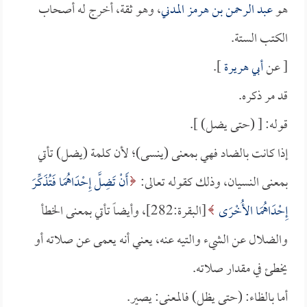
هو
عبد الرحمن بن هرمز المدني
، وهو ثقة، أخرج له أصحاب
الكتب الستة.
[ عن
أبي هريرة
].
قد مر ذكره.
قوله: [ (حتى يضل) ].
إذا كانت بالضاد فهي بمعنى (ينسى)؛ لأن كلمة (يضل) تأتي
بمعنى النسيان، وذلك كقوله تعالى:
أَنْ تَضِلَّ إِحْدَاهُمَا فَتُذَكِّرَ
إِحْدَاهُمَا الأُخْرَى
[البقرة:282]، وأيضاً تأتي بمعنى الخطأ
والضلال عن الشيء والتيه عنه، يعني أنه يعمى عن صلاته أو
يخطئ في مقدار صلاته.
أما بالظاء: (حتى يظل) فالمعنى: يصير.