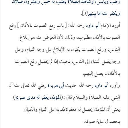
رطب ويابس، وشاهد الصلاة يكتب له خمس وعشرون صلاة،
ويكفر عنه ما بينهما
) ].
أورد الإمام
أبو داود
رحمه الله: [ باب رفع الصوت بالأذان ] رفع
الصوت بالأذان مطلوب، وذلك لأن الغرض منه هو إبلاغ
الناس، ورفع الصوت يكون به الإبلاغ على وجه التمام، وعلى
وجه يصل النداء إلى الناس، بحيث إذا لم يحصل رفع الصوت
بالأذان لم يصل إليهم.
وأورد
أبو داود
رحمه الله حديث
أبي هريرة
رضي الله تعالى عنه أن
النبي عليه الصلاة والسلام قال: (
المؤذن يغفر له مدى صوته
)
يعني أن المؤذن يحصل له مغفرة ذنوبه على التمام والكمال
بحصول نهاية صوته.