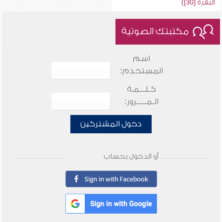
البقرة [30])
مكتبتك الصوتية
اسم
المستخدم:
كـلـــمـة
الـمـــــرور:
دخول المشتركين
أو الدخول بحساب