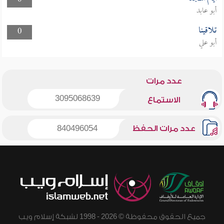
0
أبو عابد
تلاقينا
0
أبو علي
عدد مرات
3095068639
الاستماع
عدد مرات الحفظ
840496054
جميع الحقوق محفوظة © 2026 - 1998 لشبكة إسلام ويب