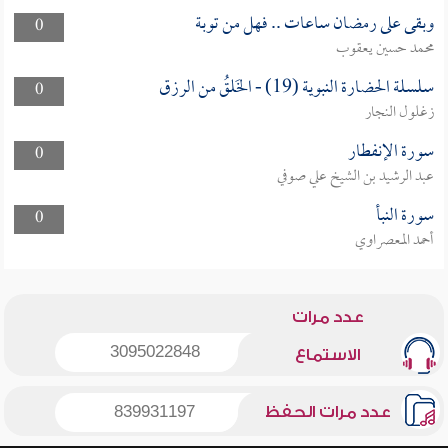
وبقى على رمضان ساعات .. فهل من توبة
0
محمد حسين يعقوب
سلسلة الحضارة النبوية (19) - الخَلقُ من الرزق
0
زغلول النجار
سورة الإنفطار
0
عبد الرشيد بن الشيخ علي صوفي
سورة النبأ
0
أحمد المعصراوي
عدد مرات
3095022848
الاستماع
عدد مرات الحفظ
839931197