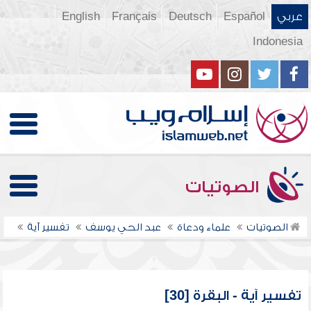
عربي
Español
Deutsch
Français
English
Indonesia
الصوتيات
الصوتيات
علماء ودعاة
عبد الحي يوسف
تفسير آية
تفسير آية - البقرة [30]