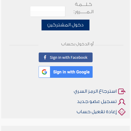
كـلـــمـة
الـمـــــرور:
دخول المشتركين
أو الدخول بحساب
استرجاع الرمز السري
تسجيل عضو جديد
إعادة تفعيل حساب