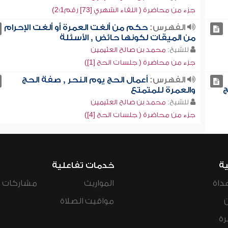
جزء من محاضرة ( اللقاء الشهري [73] رقم1؛2)
الفهرس:
حكم من ألغت العمرة أو ألغت الإحرام
من الميقات لكونها حائض , الأسئلة
للشيخ:
محمد بن صالح العثيمين
جزء من محاضرة ( جلسات الحج [1])
الفهرس:
أعمال الحج يوم النحر , صفة الحج
ج
والعمرة للمتمتع
للشيخ:
محمد بن صالح العثيمين
جزء من محاضرة ( جلسات الحج [4])
ية
خدمات تفاعلية
داة
المواريث
مشاركات ال
مواقيت الصلاة
رة