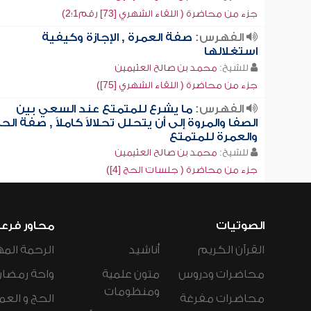
جزء من محاضرة ( اللقاء الشهري [73] رقم1؛2)
الفهرس:
صفة العمرة , الإجازة وكيفية
استغلالها
للشيخ:
محمد بن صالح العثيمين
جزء من محاضرة ( اللقاء الشهري [75])
الفهرس:
ما يشرع للمتمتع عند السعي بين
الصفا والمروة إلى أن يتحلل تحلالاً كاملاً , صفة الح
والعمرة للمتمتع
للشيخ:
محمد بن صالح العثيمين
جزء من محاضرة ( جلسات الحج [4])
الصوتيات
محاور فرع
القرآن الكريم
أناشيد
الرحمة المه
محاضرات ودروس
متون علمية
واحة رمضان
ومنظومات
محاضرات مفرغة
الحج و العم