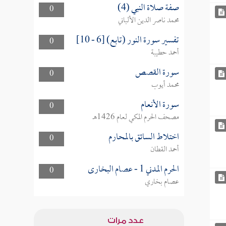
صفة صلاة النبي (4)
0
محمد ناصر الدين الألباني
تفسير سورة النور (تابع) [6 - 10]
0
أحمد حطيبة
سورة القصص
0
محمد أيوب
سورة الأنعام
0
مصحف الحرم المكي لعام 1426هـ
اختلاط السائق بالمحارم
0
أحمد القطان
الحرم المدني 1 - عصام البخارى
0
عصام بخاري
عدد مرات