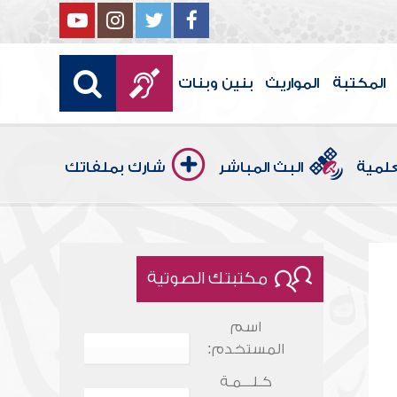
المكتبة
المواريث
بنين وبنات
علمية
البث المباشر
شارك بملفاتك
مكتبتك الصوتية
اسم
المستخدم:
كـلـــمـة