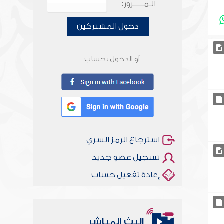
الـمـــــرور:
دخول المشتركين
أو الدخول بحساب
استرجاع الرمز السري
تسجيل عضو جديد
إعادة تفعيل حساب
البث المباشر