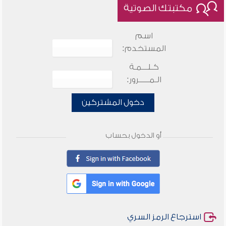
مكتبتك الصوتية
اسم
المستخدم:
كـلـــمـة
الـمـــــرور:
دخول المشتركين
أو الدخول بحساب
استرجاع الرمز السري