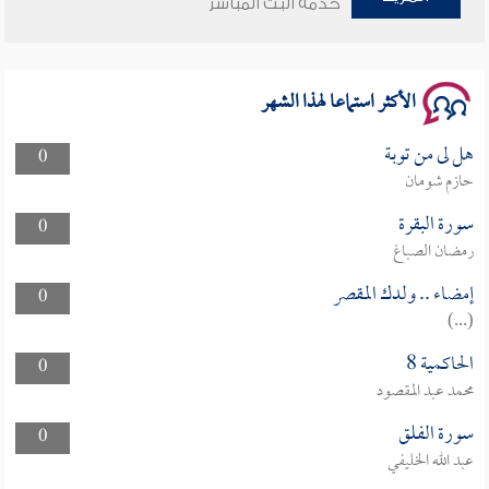
خدمة البث المباشر
سلسلة محاضرات نفحات رمضانية 1444هـ
الأكثر استماعا لهذا الشهر
هل لى من توبة
0
حازم شومان
سورة البقرة
0
رمضان الصباغ
إمضاء .. ولدك المقصر
0
(...)
الحاكمية 8
0
محمد عبد المقصود
سورة الفلق
0
عبد الله الخليفي