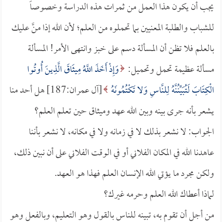
يجب أن يكون هذا العمل من ثمرات هذه الدراسة وخصوصاً
للشباب والطلبة المعنيين بما تحملوه من العلم؛ لأن الله إذا منَّ عليك
بالعلم فلا تظن أن المسألة دسم على خبز وانتهى الأمر! المسألة
مسألة عظيمة تحمل وتحميل:
وَإِذْ أَخَذَ اللَّهُ مِيثَاقَ الَّذِينَ أُوتُوا
الْكِتَابَ لَتُبَيِّنُنَّهُ لِلنَّاسِ وَلا تَكْتُمُونَهُ
[آل عمران:187] هل أحد منا
يشعر بأنه جرى بينه وبين الله عهد وميثاق حين تعلم العلم؟
الجواب: لا نشعر بذلك لا في زمانه ولا في مكانه، لا نشعر بأننا
عاهدنا الله في المكان الفلاني أو في الوقت الفلاني على أن نبين ذلك،
ولكن مجرد ما يؤتي الله الإنسان العلم فهذا هو العهد.
لماذا أعطاك الله العلم وحرمه غيرك؟
من أجل أن تقوم به، تبينه للناس بالقول وهو التعليم، وبالفعل وهو