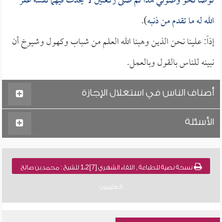
توضأ نحو وضوئي هذا ثم صلى ركعتين لا يحدث فيهما نفسه غفر
الله له ما تقدم من ذنبه
).
إذاً: علينا نحن الذين وهبنا الله العلم من شباب وكهول وشيوخ أن
نبينه للناس بالقول وبالعمل.
أصناف الناس في استغلال الإجازة
الأسئلة
نسخة نصية للطباعة , اللقاء الشهري [7]1،2 للشيخ : محمد بن صالح
العثيمين