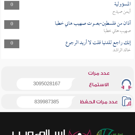
المسؤولية
0
أيمن صيدح
أذان من فلسطين-بصوت صهيب هاني خطبا
0
صهيب هاني خطبا
إنك راجع للدنيا قلت لا أريد الرجوع
0
خالد الراشد
عدد مرات
3095028167
الاستماع
عدد مرات الحفظ
839987385