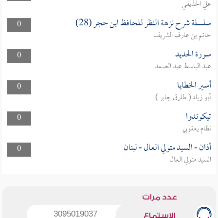
علي الحذيفي
سلسلة شرح نزهة النظر للحافظ ابن حجر (28)
0
حاتم بن عارف الشريف
سورة الحديد
0
عبد الباسط عبد الصمد
أسير الخطايا
0
أبو زياد ( طارق جابر )
تيكوندوا
0
نظام يعقوبي
أذان - السيد متولي العال - لبنان
0
السيد متولي العال
عدد مرات
3095019037
الاستماع