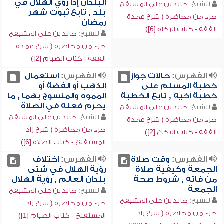
البلدان إذا رؤي الهلال في
للشيخ:
خالد بن علي المشيقح
بلد , تابع ثبوت شهر
جزء من محاضرة ( شرح عمدة
رمضان
الفقه - كتاب الزكاة [6])
للشيخ:
خالد بن علي المشيقح
جزء من محاضرة ( شرح عمدة
الفقه - كتاب الصيام [2])
الفهرس:
حالات جواز
الفهرس:
استعمال
خطبة المسلم على
الذهب أو الفضة أو
خطبة أخيه , تابع الخطبة
المموه والمنسوج بهما , ما
يحرم فعله في الصلاة
للشيخ:
خالد بن علي المشيقح
للشيخ:
خالد بن علي المشيقح
جزء من محاضرة ( شرح عمدة
جزء من محاضرة ( شرح زاد
الفقه - كتاب النكاح [2])
المستقنع - كتاب الصلاة [6])
الفهرس:
وقت صلاة
الفهرس:
اختلاف
الجمعة وكيفية صلاة
رؤية الهلال في شتى
من فاته , شروط صحة
بلدان العالم , رؤية الهلال
الجمعة
للشيخ:
خالد بن علي المشيقح
للشيخ:
خالد بن علي المشيقح
جزء من محاضرة ( شرح زاد
جزء من محاضرة ( شرح زاد
المستقنع - كتاب الصيام [1])