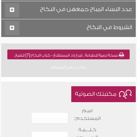
عدد النساء المباح جمعهن في النكاح
الشروط في النكاح
نسخة نصية للطباعة , شرح زاد المستقنع - كتاب النكاح [7] للشيخ :
خالد بن علي المشيقح
مكتبتك الصوتية
اسم
المستخدم:
كـلـــمـة