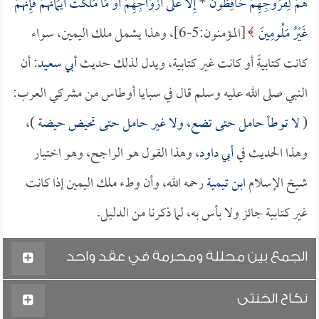
هُمْ لِفُرُوجِهِمْ حَافِظُونَ
*
إِلَّا عَلَى أَزْوَاجِهِمْ أوْ مَا مَلَكَتْ أَيْمَانُهُمْ فَإِنَّهُمْ
غَيْرُ مَلُومِينَ
[المؤمنون:5-6]، وهذا يشمل ملك اليمين، سواء
كانت كتابيةً أو كانت غير كتابية، ويدل لذلك حديث
أبي سعيد
: أن
النبي صلى الله عليه وسلم قال في سبايا أوطاس من مشركي العرب:
(
لا توطأ حامل حتى تضع، ولا غير حامل حتى تحيض حيضة
)،
وهذا الحديث في
أبي داود
، وهذا القول هو الراجح، وهو اختيار
شيخ الإسلام
ابن تيمية
رحمه الله، وأن وطء ملك اليمين إذا كانت
غير كتابية جائز ولا بأس به، لما ذكرنا من الدليل.
الجمع بين محللة ومحرمة في عقد واحد
نكاح الخنثى