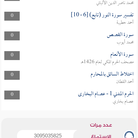
محمد ناصر الدين الألباني
تفسير سورة النور (تابع) [6 - 10]
0
أحمد حطيبة
سورة القصص
0
محمد أيوب
سورة الأنعام
0
مصحف الحرم المكي لعام 1426هـ
اختلاط السائق بالمحارم
0
أحمد القطان
الحرم المدني 1 - عصام البخارى
0
عصام بخاري
عدد مرات
3095035825
الاستماع