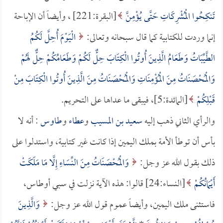
تَنكِحُوا الْمُشْرِكَاتِ حَتَّى يُؤْمِنَّ
[البقرة:221] ، وأيضاً أن الإباحة
إنما وردت للكتابية كما قال سبحانه وتعالى:
الْيَوْمَ أُحِلَّ لَكُمُ
الطَّيِّبَاتُ وَطَعَامُ الَّذِينَ أُوتُوا الْكِتَابَ حِلٌّ لَكُمْ وَطَعَامُكُمْ حِلٌّ لَهُمْ
وَالْمُحْصَنَاتُ مِنَ الْمُؤْمِنَاتِ وَالْمُحْصَنَاتُ مِنَ الَّذِينَ أُوتُوا الْكِتَابَ مِنْ
قَبْلِكُمْ
[المائدة:5]، فيبقى ما عداها على التحريم.
والرأي الثاني ذهب إليه
سعيد بن المسيب
و
عطاء
و
طاوس
: أنه لا
بأس أن توطأ الأمة بملك اليمين إذا كانت غير كتابية، واستدلوا على
ذلك بقول الله عز وجل:
وَالْمُحْصَنَاتُ مِنَ النِّسَاءِ إِلَّا مَا مَلَكَتْ
أَيْمَانُكُمْ
[النساء:24] قالوا: هذه الآية نزلت في سبي أوطاس،
فاستثنى ملك اليمين، وأيضاً عموم قول الله عز وجل:
وَالَّذِينَ