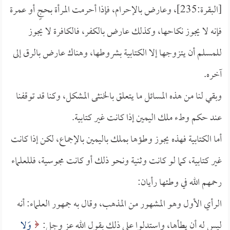
[البقرة:235]، وعارض بالإحرام، فإذا أحرمت المرأة بحجٍ أو عمرة
فإنه لا يجوز نكاحها، وكذلك عارض بالكفر، فالكافرة لا يجوز
للمسلم أن يتزوجها إلا الكتابية بشروطها، وهناك عارض بالرق إلى
آخره.
وبقي لنا من هذه المسائل ما يتعلق بالخنثى المشكل، وكنا قد توقفنا
عند حكم وطء ملك اليمين إذا كانت غير كتابية.
أما الكتابية فهذه يجوز وطؤها بملك باليمين بالإجماع، لكن إذا كانت
غير كتابية، كما لو كانت وثنية ونحو ذلك أو كانت مجوسية، فللعلماء
رحمهم الله في وطئها رأيان:
الرأي الأول وهو المشهور من المذهب، وقال به جمهور العلماء: أنه
ليس له أن يطأها، واستدلوا على ذلك بقول الله عز وجل:
وَلا