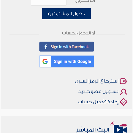
الـمـــــرور:
دخول المشتركين
أو الدخول بحساب
استرجاع الرمز السري
تسجيل عضو جديد
إعادة تفعيل حساب
البث المباشر