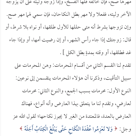
مهرها صح، فإن خالفه فلها الفسخ، وإذا زوجه وليته على أن يزوجه
الآخر وليته، ففعلا ولا مهر بطل النكاحان، فإن سمي لهما مهر صح.
وإن تزوجها بشرط أنه متى حللها للأول طلقها، أو نواه بلا شرط، أو
قال: زوجتك إذا جاء رأس الشهر، أو إن رضيت أمها، أو وإذا جاء
غد فطلقها، أو وقته بمدةٍ بطل الكل ] .
تقدم لنا القسم الثاني من أقسام المحرمات: وهن المحرمات على
سبيل التأقيت، وذكرنا أن هؤلاء المحرمات ينقسمن إلى نوعين:
النوع الأول: محرمات بسبب الجمع، والنوع الثاني: محرمات
لعارضٍ، وتقدم لنا ما يتعلق بهذا العارض وأنه أنواع، فهناك
العارض بالعدة، فالمعتدة من الغير لا يجوز نكاحها؛ لقول الله عز
وجل:
وَلا تَعْزِمُوا عُقْدَةَ النِّكَاحِ حَتَّى يَبْلُغَ الْكِتَابُ أَجَلَهُ