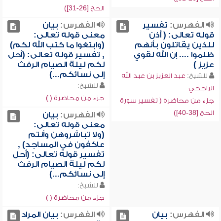
الحج [26-31])
الفهرس:
تفسير
الفهرس:
بيان
قوله تعالى: ( أذن
معنى قوله تعالى:
للذين يقاتلون بأنهم
(وابتغوا ما كتب الله لكم)
ظلموا .... إن الله لقوي
, تفسير قوله تعالى: (أحل
عزيز )
لكم ليلة الصيام الرفث
إلى نسائكم...)
للشيخ:
عبد العزيز بن عبد الله
للشيخ:
الراجحي
جزء من محاضرة ( )
جزء من محاضرة ( تفسير سورة
الحج [38-40])
الفهرس:
بيان
معنى قوله تعالى:
(ولا تباشروهن وأنتم
عاكفون في المساجد) ,
تفسير قوله تعالى: (أحل
لكم ليلة الصيام الرفث
إلى نسائكم...)
للشيخ:
جزء من محاضرة ( )
الفهرس:
بيان
الفهرس:
بيان المراد