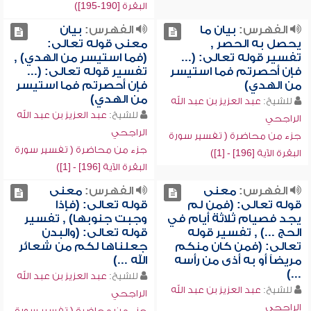
البقرة [190-195])
الفهرس:
بيان ما
الفهرس:
بيان
يحصل به الحصر ,
معنى قوله تعالى:
تفسير قوله تعالى: (...
(فما استيسر من الهدي) ,
فإن أحصرتم فما استيسر
تفسير قوله تعالى: (...
من الهدي)
فإن أحصرتم فما استيسر
من الهدي)
للشيخ:
عبد العزيز بن عبد الله
للشيخ:
عبد العزيز بن عبد الله
الراجحي
الراجحي
جزء من محاضرة ( تفسير سورة
جزء من محاضرة ( تفسير سورة
البقرة الآية [196] - [1])
البقرة الآية [196] - [1])
الفهرس:
معنى
الفهرس:
معنى
قوله تعالى: (فمن لم
قوله تعالى: (فإذا
يجد فصيام ثلاثة أيام في
وجبت جنوبها) , تفسير
الحج ...) , تفسير قوله
قوله تعالى: (والبدن
تعالى: (فمن كان منكم
جعلناها لكم من شعائر
مريضاً أو به أذى من رأسه
الله ...)
...)
للشيخ:
عبد العزيز بن عبد الله
للشيخ:
عبد العزيز بن عبد الله
الراجحي
الراجحي
جزء من محاضرة ( تفسير سورة