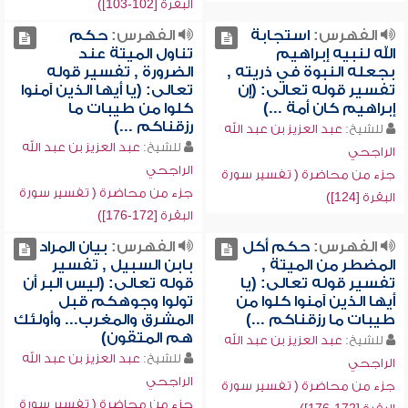
البقرة [102-103])
الفهرس:
استجابة
الفهرس:
حكم
الله لنبيه إبراهيم
تناول الميتة عند
بجعله النبوة في ذريته ,
الضرورة , تفسير قوله
تفسير قوله تعالى: (إن
تعالى: (يا أيها الذين آمنوا
إبراهيم كان أمة ...)
كلوا من طيبات ما
رزقناكم ...)
للشيخ:
عبد العزيز بن عبد الله
للشيخ:
عبد العزيز بن عبد الله
الراجحي
الراجحي
جزء من محاضرة ( تفسير سورة
جزء من محاضرة ( تفسير سورة
البقرة [124])
البقرة [172-176])
الفهرس:
حكم أكل
الفهرس:
بيان المراد
المضطر من الميتة ,
بابن السبيل , تفسير
تفسير قوله تعالى: (يا
قوله تعالى: (ليس البر أن
أيها الذين آمنوا كلوا من
تولوا وجوهكم قبل
طيبات ما رزقناكم ...)
المشرق والمغرب... وأولئك
هم المتقون)
للشيخ:
عبد العزيز بن عبد الله
للشيخ:
عبد العزيز بن عبد الله
الراجحي
الراجحي
جزء من محاضرة ( تفسير سورة
جزء من محاضرة ( تفسير سورة