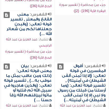
جزء من محاضرة ( تفسير سورة
الحج الآية [36])
البقرة الآية [196] - [2])
الفهرس:
معنى
القانع والمعتر , تفسير
قوله تعالى: (والبدن
جعلناها لكم من شعائر
الله ...)
للشيخ:
عبد العزيز بن عبد الله
الراجحي
جزء من محاضرة ( تفسير سورة
الحج الآية [36])
الفهرس:
أقوال
الفهرس:
بيان
المفسرين في قوله
معنى قوله تعالى:
تعالى: (إلا إذا تمنى ألقى
(ذلك ومن عاقب بمثل ما
الشيطان في أمنيته) ,
عوقب به...) , تفسير قوله
تفسير قوله تعالى: (وما
تعالى: (والذين هاجروا في
أرسلنا من قبلك من رسول
سبيل الله ثم قتلوا أو
ولا نبي إلا إذا تمنى ألقى
ماتوا ليرزقنهم الله رزقاً
الشيطان في أمنيته...)
حسناً ... )
للشيخ:
عبد العزيز بن عبد الله
للشيخ:
عبد العزيز بن عبد الله