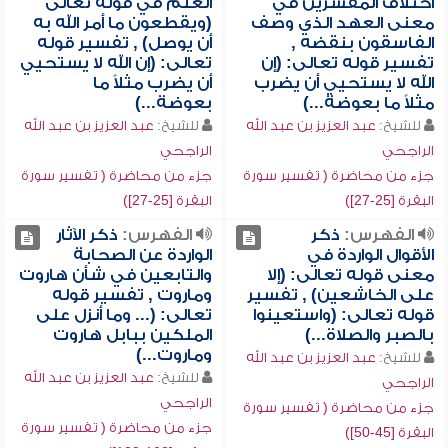
اختلاف المفسرين في
العلم في قوله تعالى
معنى العهد الذي وصف
(ويقطعون ما أمر الله به
الفاسقون بنقضه ,
أن يوصل) , تفسير قوله
تفسير قوله تعالى: (إن
تعالى: (إن الله لا يستحيي
الله لا يستحيي أن يضرب
أن يضرب مثلاً ما
مثلاً ما بعوضة...)
بعوضة...)
للشيخ:
عبد العزيز بن عبد الله
للشيخ:
عبد العزيز بن عبد الله
الراجحي
الراجحي
جزء من محاضرة ( تفسير سورة
جزء من محاضرة ( تفسير سورة
البقرة [25-27])
البقرة [25-27])
الفهرس:
ذكر
الفهرس:
ذكر الآثار
الأقوال الواردة في
الواردة عن الصحابة
معنى قوله تعالى: (إلا
والتابعين في شأن هاروت
على الخاشعين) , تفسير
وماروت , تفسير قوله
قوله تعالى: (واستعينوا
تعالى: (... وما أنزل على
بالصبر والصلاة...)
الملكين ببابل هاروت
وماروت...)
للشيخ:
عبد العزيز بن عبد الله
للشيخ:
عبد العزيز بن عبد الله
الراجحي
الراجحي
جزء من محاضرة ( تفسير سورة
جزء من محاضرة ( تفسير سورة
البقرة [45-50])