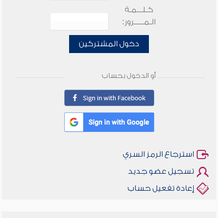
كـلـــمـة
الـمـــــرور:
دخول المشتركين
أو الدخول بحساب
استرجاع الرمز السري
تسجيل عضو جديد
إعادة تفعيل حساب