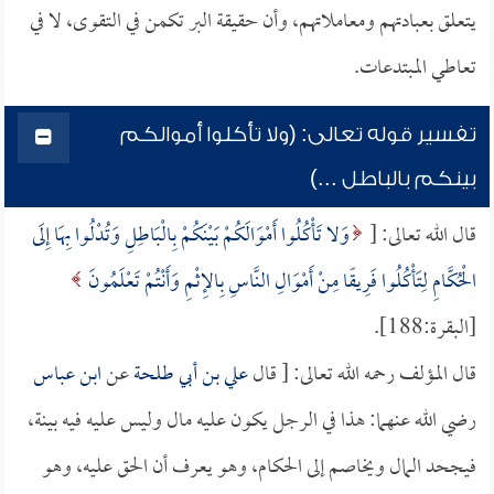
يتعلق بعبادتهم ومعاملاتهم، وأن حقيقة البر تكمن في التقوى، لا في
تعاطي المبتدعات.
تفسير قوله تعالى: (ولا تأكلوا أموالكم
بينكم بالباطل ...)
قال الله تعالى: [
وَلا تَأْكُلُوا أَمْوَالَكُمْ بَيْنَكُمْ بِالْبَاطِلِ وَتُدْلُوا بِهَا إِلَى
الْحُكَّامِ لِتَأْكُلُوا فَرِيقًا مِنْ أَمْوَالِ النَّاسِ بِالإِثْمِ وَأَنْتُمْ تَعْلَمُونَ
[البقرة:188].
قال المؤلف رحمه الله تعالى: [ قال
علي بن أبي طلحة
عن
ابن عباس
رضي الله عنهما: هذا في الرجل يكون عليه مال وليس عليه فيه بينة،
فيجحد المال ويخاصم إلى الحكام، وهو يعرف أن الحق عليه، وهو