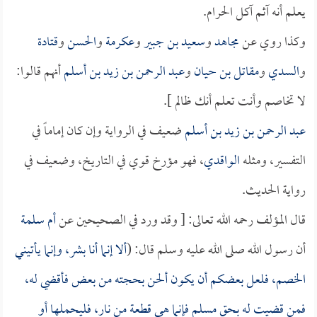
يعلم أنه آثم آكل الحرام.
وكذا روي عن
مجاهد
و
سعيد بن جبير
و
عكرمة
و
الحسن
و
قتادة
و
السدي
و
مقاتل بن حيان
و
عبد الرحمن بن زيد بن أسلم
أنهم قالوا:
لا تخاصم وأنت تعلم أنك ظالم ].
عبد الرحمن بن زيد بن أسلم
ضعيف في الرواية وإن كان إماماً في
التفسير، ومثله
الواقدي
، فهو مؤرخ قوي في التاريخ، وضعيف في
رواية الحديث.
قال المؤلف رحمه الله تعالى: [ وقد ورد في الصحيحين عن
أم سلمة
أن رسول الله صلى الله عليه وسلم قال: (
ألا إنما أنا بشر، وإنما يأتيني
الخصم، فلعل بعضكم أن يكون ألحن بحجته من بعض فأقضي له،
فمن قضيت له بحق مسلم فإنما هي قطعة من نار، فليحملها أو