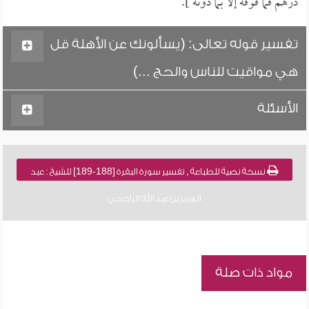
درهم فما فوقه إلا بما دونه ].
تفسير قوله تعالى: (يسألونك عن الأهلة قل
هي مواقيت للناس والحج ...)
الأسئلة
نسخة نصية للطباعة , تفسير سورة البقرة [188-189] للشيخ : عبد
العزيز بن عبد الله الراجحي
مواد ذات صلة