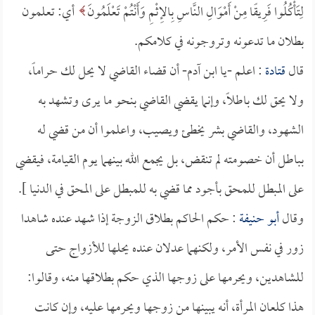
لِتَأْكُلُوا فَرِيقًا مِنْ أَمْوَالِ النَّاسِ بِالإِثْمِ وَأَنْتُمْ تَعْلَمُونَ
أي: تعلمون
بطلان ما تدعونه وتروجونه في كلامكم.
قال
قتادة
: اعلم -يا ابن آدم- أن قضاء القاضي لا يحل لك حراماً،
ولا يحق لك باطلاً، وإنما يقضي القاضي بنحو ما يرى وتشهد به
الشهود، والقاضي بشر يخطئ ويصيب، واعلموا أن من قضي له
بباطل أن خصومته لم تنقض، بل يجمع الله بينهما يوم القيامة، فيقضي
على المبطل للمحق بأجود مما قضي به للمبطل على المحق في الدنيا ].
وقال
أبو حنيفة
: حكم الحاكم بطلاق الزوجة إذا شهد عنده شاهدا
زور في نفس الأمر، ولكنهما عدلان عنده يحلها للأزواج حتى
للشاهدين، ويحرمها على زوجها الذي حكم بطلاقها منه، وقالوا:
هذا كلعان المرأة، أنه يبينها من زوجها ويحرمها عليه، وإن كانت