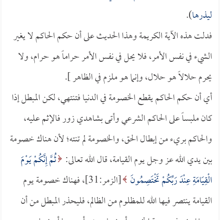
ليذرها
).
فدلت هذه الآية الكريمة وهذا الحديث على أن حكم الحاكم لا يغير
الشيء في نفس الأمر، فلا يحل في نفس الأمر حراماً هو حرام، ولا
يحرم حلالاً هو حلال، وإنما هو ملزم في الظاهر ].
أي أن حكم الحاكم يقطع الخصومة في الدنيا فتنتهي، لكن المبطل إذا
كان ملبساً على الحاكم الشرعي وأتى بشاهدي زور فالإثم عليه،
والحاكم بريء من إبطال الحق، والخصومة لم تنته؛ لأن هناك خصومة
بين يدي الله عز وجل يوم القيامة، قال الله تعالى:
ثُمَّ إِنَّكُمْ يَوْمَ
الْقِيَامَةِ عِنْدَ رَبِّكُمْ تَخْتَصِمُونَ
[الزمر:31]، فهناك خصومة يوم
القيامة ينتصر فيها الله للمظلوم من الظالم، فليحذر المبطل من أن