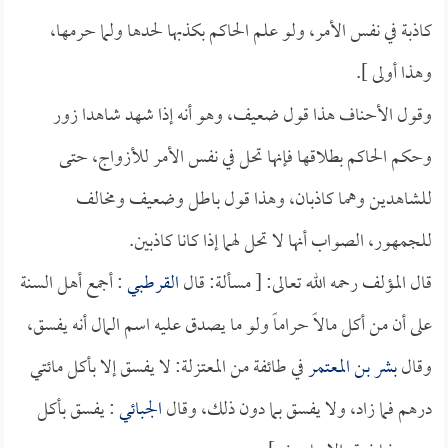
كاذبة في نفس الأمر، ولو علم الحاكم بكذبها لحدها ولما حرمها،
وهذا أولى ].
وقول الأحناف هذا قول ضعيف، وهو أنه إذا شهد شاهدا زور
وحكم الحاكم بطلاقها فإنها تحل في نفس الأمر للأزواج، حتى
للشاهدين وهما كاذبان، وهذا قول باطل وضعيف ومخالف
للجمهور، الصواب أنها لا تحل لهما إذا كانا كاذبين.
قال المؤلف رحمه الله تعالى: [ مسألة: قال
القرطبي
: أجمع أهل السنة
على أن من أكل مالاً حراماً ولو ما يصدق عليه اسم المال أنه يفسق،
وقال
بشر بن المعتمر
في طائفة من المعتزلة: لا يفسق إلا بأكل مائتي
درهم فما زاد، ولا يفسق بما دون ذلك، وقال
الجبائي
: يفسق بأكل