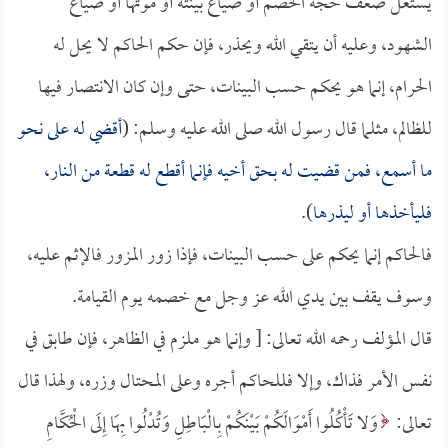
يستغل ضعف حجة الخصم أو ضياع بينته أو موتها أو ضياع
الشهود، وعليه أن يتقي الله ويحذر، فإن حكم الحاكم لا يحل له
الحرام، إنما هو يحكم حسب البينات، حتى وإن كان الانتصار فيها
للظالم، مثلما قال رسول الله صلى الله عليه وسلم: (
أقضي له على نحو
ما أسمع، فمن قضيت له بحق أخيه فإنما أقطع له قطعة من النار،
فليأخذها أو ليذرها
).
فالحاكم إنما يحكم على حسب البينات، فإذا زور المزور فالإثم عليه،
وسوف يقف بين يدي الله عز وجل مع خصمه يوم القيامة.
قال المؤلف رحمه الله تعالى: [ وإنما هو ملزم في الظاهر، فإن طابق في
نفس الأمر فذاك، وإلا فللحاكم أجره وعلى المحتال وزره، ولهذا قال
تعالى:
وَلا تَأْكُلُوا أَمْوَالَكُمْ بَيْنَكُمْ بِالْبَاطِلِ وَتُدْلُوا بِهَا إِلَى الْحُكَّامِ