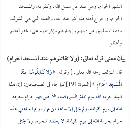
الشهر الحرام، وهي صد عن سبيل الله، وكفر به، والمسجد
الحرام، وإخراج أهله منه أكبر عند الله، والفتنة التي هي الشرك،
وفتنة المسلمين عن دينهم وإجبارهم وإكراههم على الكفر أعظم
وأعظم.
بيان معنى قوله تعالى: (ولا تقاتلوهم عند المسجد الحرام)
قال المؤلف رحمه الله تعالى: [ وقوله:
وَلا تُقَاتِلُوهُمْ عِنْدَ
الْمَسْجِدِ الْحَرَامِ
[البقرة:191] كما جاء في الصحيحين: (
إن هذا
البلد حرمه الله يوم خلق السماوات والأرض فهو حرام بحرمة
الله إلى يوم القيامة، ولم يحل إلا ساعة من نهار، وإنها ساعتي هذه
حرام بحرمة الله إلى يوم القيامة، لا يعضد شجره، ولا يختلى