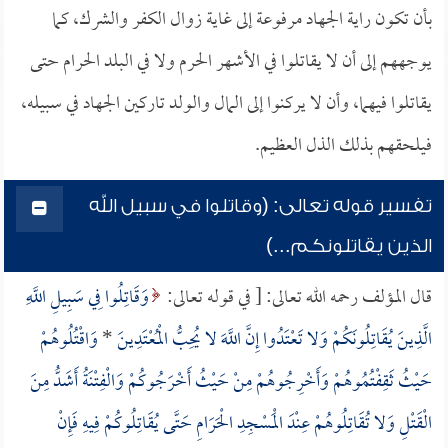
بأن تكون راية الجهاد مرفوعة إلى غاية زوال الكفر والشرك، كما
يوجههم إلى أن لا يقاتلوا في الأشهر الحرم ولا في البلد الحرام حتى
يقاتلوا فيهما، وأن لا يركنوا إلى المال والولد تاركين الجهاد في سبيله،
فيلحقهم بذلك الذل العظيم.
تفسير قوله تعالى: (وقاتلوا في سبيل الله
الذين يقاتلونكم...)
قال المؤلف رحمه الله تعالى: [ في قوله تعالى:
وَقَاتِلُوا فِي سَبِيلِ اللَّهِ
الَّذِينَ يُقَاتِلُونَكُمْ وَلا تَعْتَدُوا إِنَّ اللَّهَ لا يُحِبُّ الْمُعْتَدِينَ
*
وَاقْتُلُوهُمْ
حَيْثُ ثَقِفْتُمُوهُمْ وَأَخْرِجُوهُمْ مِنْ حَيْثُ أَخْرَجُوكُمْ وَالْفِتْنَةُ أَشَدُّ مِنَ
الْقَتْلِ وَلا تُقَاتِلُوهُمْ عِنْدَ الْمَسْجِدِ الْحَرَامِ حَتَّى يُقَاتِلُوكُمْ فِيهِ فَإِنْ