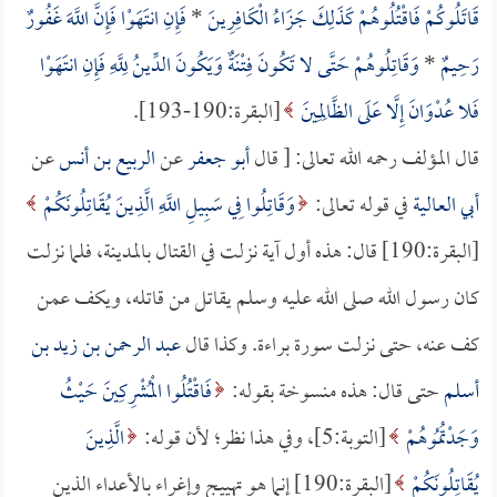
قَاتَلُوكُمْ فَاقْتُلُوهُمْ كَذَلِكَ جَزَاءُ الْكَافِرِينَ
*
فَإِنِ انتَهَوْا فَإِنَّ اللَّهَ غَفُورٌ
رَحِيمٌ
*
وَقَاتِلُوهُمْ حَتَّى لا تَكُونَ فِتْنَةٌ وَيَكُونَ الدِّينُ لِلَّهِ فَإِنِ انتَهَوْا
فَلا عُدْوَانَ إِلَّا عَلَى الظَّالِمِينَ
[البقرة:190-193].
قال المؤلف رحمه الله تعالى: [ قال
أبو جعفر
عن
الربيع بن أنس
عن
أبي العالية
في قوله تعالى:
وَقَاتِلُوا فِي سَبِيلِ اللَّهِ الَّذِينَ يُقَاتِلُونَكُمْ
[البقرة:190] قال: هذه أول آية نزلت في القتال بالمدينة، فلما نزلت
كان رسول الله صلى الله عليه وسلم يقاتل من قاتله، ويكف عمن
كف عنه، حتى نزلت سورة براءة. وكذا قال
عبد الرحمن بن زيد بن
أسلم
حتى قال: هذه منسوخة بقوله:
فَاقْتُلُوا الْمُشْرِكِينَ حَيْثُ
وَجَدْتُمُوهُمْ
[التوبة:5]، وفي هذا نظر؛ لأن قوله:
الَّذِينَ
يُقَاتِلُونَكُمْ
[البقرة:190] إنما هو تهييج وإغراء بالأعداء الذين