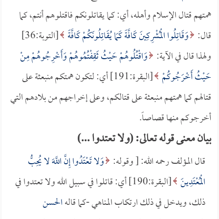
همتهم قتال الإسلام وأهله، أي: كما يقاتلونكم فاقتلوهم أنتم، كما
قال:
وَقَاتِلُوا الْمُشْرِكِينَ كَافَّةً كَمَا يُقَاتِلُونَكُمْ كَافَّةً
[التوبة:36]
ولهذا قال في الآية:
وَاقْتُلُوهُمْ حَيْثُ ثَقِفْتُمُوهُمْ وَأَخْرِجُوهُمْ مِنْ
حَيْثُ أَخْرَجُوكُمْ
[البقرة:191] أي: لتكون همتكم منبعثة على
قتالهم كما همتهم منبعثة على قتالكم، وعلى إخراجهم من بلادهم التي
أخرجوكم منها قصاصاً.
بيان معنى قوله تعالى: (ولا تعتدوا ...)
قال المؤلف رحمه الله: [ وقوله:
وَلا تَعْتَدُوا إِنَّ اللَّهَ لا يُحِبُّ
الْمُعْتَدِينَ
[البقرة:190] أي: قاتلوا في سبيل الله ولا تعتدوا في
ذلك، ويدخل في ذلك ارتكاب المناهي -كما قاله
الحسن