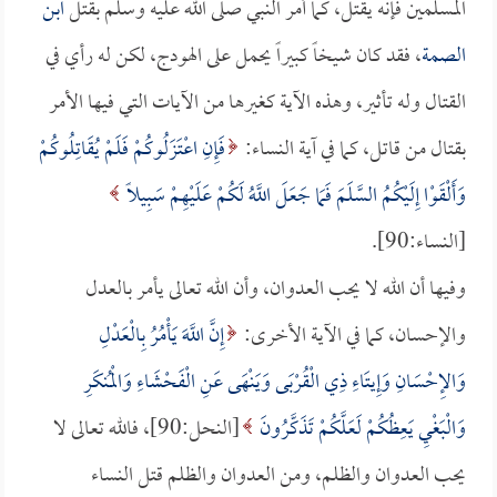
المسلمين فإنه يقتل، كما أمر النبي صلى الله عليه وسلم بقتل
ابن
الصمة
، فقد كان شيخاً كبيراً يحمل على الهودج، لكن له رأي في
القتال وله تأثير، وهذه الآية كغيرها من الآيات التي فيها الأمر
بقتال من قاتل، كما في آية النساء:
فَإِنِ اعْتَزَلُوكُمْ فَلَمْ يُقَاتِلُوكُمْ
وَأَلْقَوْا إِلَيْكُمُ السَّلَمَ فَمَا جَعَلَ اللَّهُ لَكُمْ عَلَيْهِمْ سَبِيلًا
[النساء:90].
وفيها أن الله لا يحب العدوان، وأن الله تعالى يأمر بالعدل
والإحسان، كما في الآية الأخرى:
إِنَّ اللَّهَ يَأْمُرُ بِالْعَدْلِ
وَالإِحْسَانِ وَإِيتَاءِ ذِي الْقُرْبَى وَيَنْهَى عَنِ الْفَحْشَاءِ وَالْمُنكَرِ
وَالْبَغْيِ يَعِظُكُمْ لَعَلَّكُمْ تَذَكَّرُونَ
[النحل:90]، فالله تعالى لا
يحب العدوان والظلم، ومن العدوان والظلم قتل النساء