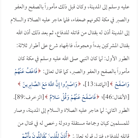
عليه وسلم إلى المدينة، وكان قبل ذلك مأموراً بالصفح والعفو
والصبر في مكة لكونهم ضعفاء، فلما هاجر عليه الصلاة والسلام
إلى المدينة أذن له بقتال من قاتله للدفاع، ثم بعد ذلك أذن الله
بقتال المشركين بدءاً وهجوماً، فالجهاد شرع على أطوار ثلاثة:
الطور الأول: لما كان النبي صلى الله عليه وسلم في مكة كان
مأموراً بالصفح والعفو والصبر، كما قال تعالى:
فَاعْفُ عَنْهُمْ
وَاصْفَحْ
[المائدة:13]،
وَاصْبِرُوا إِنَّ اللَّهَ مَعَ الصَّابِرِينَ
[الأنفال:46]؛
فَاصْفَحْ عَنْهُمْ وَقُلْ سَلامٌ
[الزخرف:89].
الطور الثاني: لما هاجر عليه الصلاة والسلام إلى المدينة، وصار
للمسلمين كيان وجماعة مستقلة ودولة رخص له في قتال من
قاتله للدفاع، فنزل قوله تعالى:
أُذِنَ لِلَّذِينَ يُقَاتَلُونَ بِأَنَّهُمْ