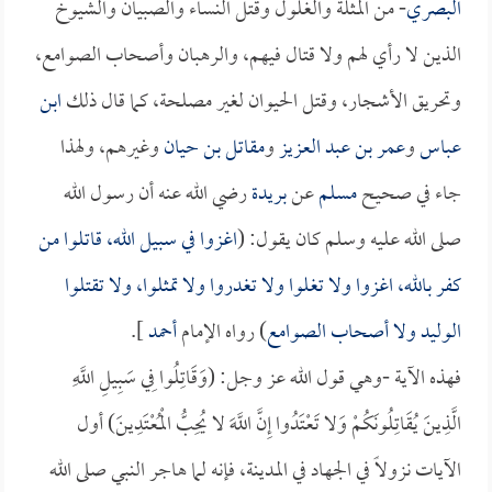
البصري
- من المثلة والغلول وقتل النساء والصبيان والشيوخ
الذين لا رأي لهم ولا قتال فيهم، والرهبان وأصحاب الصوامع،
وتحريق الأشجار، وقتل الحيوان لغير مصلحة، كما قال ذلك
ابن
عباس
و
عمر بن عبد العزيز
و
مقاتل بن حيان
وغيرهم، ولهذا
جاء في صحيح
مسلم
عن
بريدة
رضي الله عنه أن رسول الله
صلى الله عليه وسلم كان يقول: (
اغزوا في سبيل الله، قاتلوا من
كفر بالله، اغزوا ولا تغلوا ولا تغدروا ولا تمثلوا، ولا تقتلوا
الوليد ولا أصحاب الصوامع
) رواه الإمام
أحمد
].
فهذه الآية -وهي قول الله عز وجل: (وَقَاتِلُوا فِي سَبِيلِ اللَّهِ
الَّذِينَ يُقَاتِلُونَكُمْ وَلا تَعْتَدُوا إِنَّ اللَّهَ لا يُحِبُّ الْمُعْتَدِينَ) أول
الآيات نزولاً في الجهاد في المدينة، فإنه لما هاجر النبي صلى الله