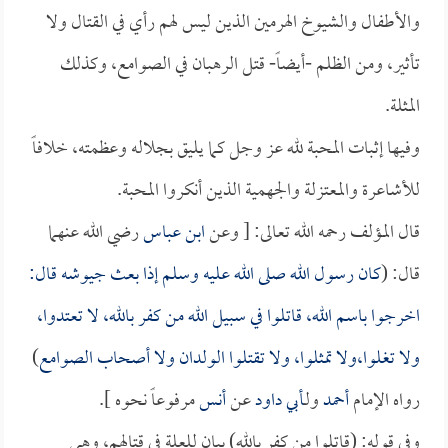
والأطفال والشيوخ الهرمين الذين ليس لهم رأي في القتال ولا
تأثير، ومن الظلم -أيضاً- قتل الرهبان في الصوامع، وكذلك
المثلة.
وفيها إثبات المحبة لله عز وجل كما يليق بجلاله وعظمته، خلافاً
للأشاعرة والمعتزلة والجهمية الذين أنكروا المحبة.
قال المؤلف رحمه الله تعالى: [ وعن
ابن عباس
رضي الله عنهما
قال: (
كان رسول الله صلى الله عليه وسلم إذا بعث جيوشه قال:
اخرجوا باسم الله، قاتلوا في سبيل الله من كفر بالله، لا تعتدوا،
ولا تغلوا،ولا تمثلوا، ولا تقتلوا الولدان ولا أصحاب الصوامع
)
رواه الإمام
أحمد
ولـ
أبي داود
عن
أنس
مرفوعاً نحوه ].
وفي قوله: (قاتلوا من كفر بالله) بيان للعلة في قتالهم، وهي