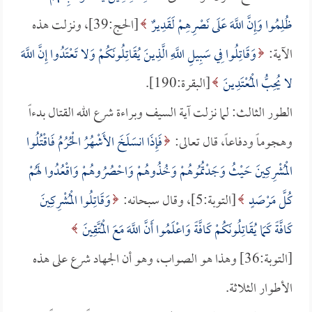
ظُلِمُوا وَإِنَّ اللَّهَ عَلَى نَصْرِهِمْ لَقَدِيرٌ
[الحج:39]، ونزلت هذه
الآية:
وَقَاتِلُوا فِي سَبِيلِ اللَّهِ الَّذِينَ يُقَاتِلُونَكُمْ وَلا تَعْتَدُوا إِنَّ اللَّهَ
لا يُحِبُّ الْمُعْتَدِينَ
[البقرة:190].
الطور الثالث: لما نزلت آية السيف وبراءة شرع الله القتال بدءاً
وهجوماً ودفاعاً، قال تعالى:
فَإِذَا انسَلَخَ الأَشْهُرُ الْحُرُمُ فَاقْتُلُوا
الْمُشْرِكِينَ حَيْثُ وَجَدْتُمُوهُمْ وَخُذُوهُمْ وَاحْصُرُوهُمْ وَاقْعُدُوا لَهُمْ
كُلَّ مَرْصَدٍ
[التوبة:5]، وقال سبحانه:
وَقَاتِلُوا الْمُشْرِكِينَ
كَافَّةً كَمَا يُقَاتِلُونَكُمْ كَافَّةً وَاعْلَمُوا أَنَّ اللَّهَ مَعَ الْمُتَّقِينَ
[التوبة:36] وهذا هو الصواب، وهو أن الجهاد شرع على هذه
الأطوار الثلاثة.