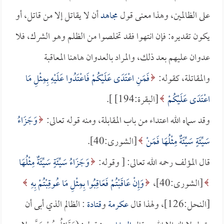
على الظالمين، وهذا معنى قول
مجاهد
أن لا يقاتل إلا من قاتل، أو
يكون تقديره: فإن انتهوا فقد تخلصوا من الظلم وهو الشرك، فلا
عدوان عليهم بعد ذلك، والمراد بالعدوان هاهنا المعاقبة
والمقاتلة، كقوله:
فَمَنِ اعْتَدَى عَلَيْكُمْ فَاعْتَدُوا عَلَيْهِ بِمِثْلِ مَا
اعْتَدَى عَلَيْكُمْ
[البقرة:194] ].
وقد سماه الله اعتداء من باب المقابلة، ومنه قوله تعالى:
وَجَزَاءُ
سَيِّئَةٍ سَيِّئَةٌ مِثْلُهَا فَمَنْ
[الشورى:40].
قال المؤلف رحمه الله تعالى: [ وقوله:
وَجَزَاءُ سَيِّئَةٍ سَيِّئَةٌ مِثْلُهَا
[الشورى:40]،
وَإِنْ عَاقَبْتُمْ فَعَاقِبُوا بِمِثْلِ مَا عُوقِبْتُمْ بِهِ
[النحل:126]، ولهذا قال
عكرمة
و
قتادة
: الظالم الذي أبى أن