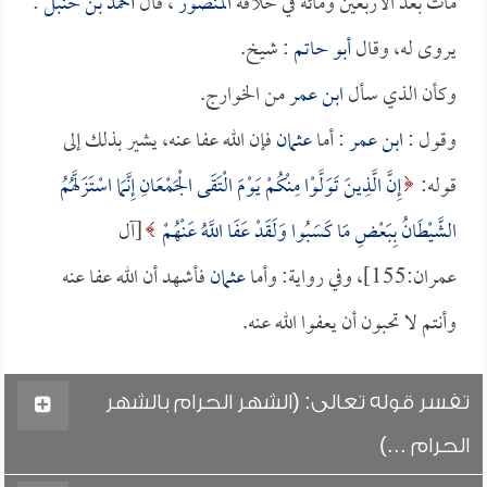
مات بعد الأربعين ومائة في خلافة
المنصور
، قال
أحمد بن حنبل
:
يروى له، وقال
أبو حاتم
: شيخ.
وكأن الذي سأل
ابن عمر
من الخوارج.
وقول :
ابن عمر
: أما
عثمان
فإن الله عفا عنه، يشير بذلك إلى
قوله:
إِنَّ الَّذِينَ تَوَلَّوْا مِنْكُمْ يَوْمَ الْتَقَى الْجَمْعَانِ إِنَّمَا اسْتَزَلَّهُمُ
الشَّيْطَانُ بِبَعْضِ مَا كَسَبُوا وَلَقَدْ عَفَا اللَّهُ عَنْهُمْ
[آل
عمران:155]، وفي رواية: وأما
عثمان
فأشهد أن الله عفا عنه
وأنتم لا تحبون أن يعفوا الله عنه.
تفسر قوله تعالى: (الشهر الحرام بالشهر
الحرام ...)