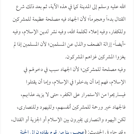
الله عليه وسلم إلى المدينة كما في هذه الآية، ثم بعد ذلك شرع
القتال بدءاً وهجوماً؛ لأن الجهاد فيه مصلحة عظيمة للمشركين
وللكفار، وفيه إعلاء لكلمة الله، وفيه نشر لدين الإسلام، وفيه
-أيضاً- إزالة الضعف والذل عن المسلمين؛ لأن المسلمين إذا لم
يغزوا المشركين غزاهم المشركون.
وفيه مصلحة للمشركين؛ لأن الجهاد سبب في دخولهم في
الإسلام، فهم إما أن يدخلوا في الإسلام، وإما أن يقتلوا
فيستريحوا من الاستمرار على الكفر، حتى لا يزيد عذابهم،
فالجهاد خير ورحمة للمشركين أنفسهم، ولليهود وللنصارى،
لكن اليهود والنصارى يخيرون بين الإسلام أو الجزية أو القتال،
وقد جاء في الحديث: (
عجب ربنا من قوم يقادون إلى الجنة