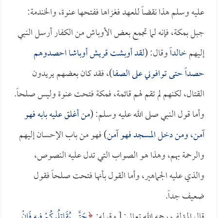
عليه وسلم هذا نقضاً للعهد فغزاها ففتحها عنوة، والخندمة:
جبل بمكة، فإنه لما تجمع بعض الأوباش من الكفار أرسل النبي
إليهم
خالداً
وقال: (
لقد أوبشت قريش أوباشا احصدوهم
حصداً حتى توافوني على الصفا
)، فقد كان بعضهم يريدون
القتال، لكنهم لم تقم لهم قائمة، فمكة فتحت عنوة وليس صلحاً.
وأما قول النبي صلى الله عليه وسلم: (
من أغلق عليه بابه فهو
آمن، ومن دخل المسجد فهو آمن
) فهو من باب الإحسان إليهم
والرحمة بهم، وهذا هو الصواب التي تدل عليه النصوص،
والذي عليه الجماهير، وأما القول بأنها فتحت صلحاً فقول
ضعيف جداً.
قال المؤلف رحمه الله تعالى: [ وقوله:
حَتَّى يُقَاتِلُوكُمْ فِيهِ فَإِنْ