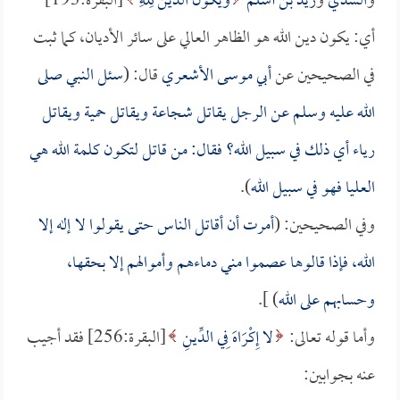
و
السدي
و
زيد بن أسلم
وَيَكُونَ الدِّينُ لِلَّهِ
[البقرة:193]
أي: يكون دين الله هو الظاهر العالي على سائر الأديان، كما ثبت
في الصحيحين عن
أبي موسى الأشعري
قال: (
سئل النبي صلى
الله عليه وسلم عن الرجل يقاتل شجاعة ويقاتل حمية ويقاتل
رياء أي ذلك في سبيل الله؟ فقال: من قاتل لتكون كلمة الله هي
العليا فهو في سبيل الله
).
وفي الصحيحين: (
أمرت أن أقاتل الناس حتى يقولوا لا إله إلا
الله، فإذا قالوها عصموا مني دماءهم وأموالهم إلا بحقها،
وحسابهم على الله
) ].
وأما قوله تعالى:
لا إِكْرَاهَ فِي الدِّينِ
[البقرة:256] فقد أجيب
عنه بجوابين: