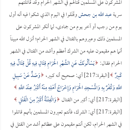
المشركون على المسلمين قتالهم في الشهر الحرام وقد قاتلتهم
سرية
عبد الله بن جحش
وقَتَلوا في اليوم الذي شكوا فيه أنه أول
يوم من رجب أو آخر يوم من جمادى، لما أنكر المشركون على
المسلمين ذلك وعيروهم بالقتال في الشهر الحرام؛ أنزل الله مبيناً
أنما هم مقيمون عليه من الشرك أعظم وأشد من القتال في الشهر
الحرام فقال:
يَسْأَلُونَكَ عَنِ الشَّهْرِ الْحَرَامِ قِتَالٍ فِيهِ قُلْ قِتَالٌ فِيهِ
كَبِيرٌ
[البقرة:217] أي: صحيح أنه كبير،
وَصَدٌّ عَنْ سَبِيلِ
اللَّهِ وَكُفْرٌ بِهِ وَالْمَسْجِدِ الْحَرَامِ وَإِخْرَاجُ أَهْلِهِ مِنْهُ أَكْبَرُ عِنْدَ اللَّهِ
[البقرة:217] أي: أكبر من القتال
وَالْفِتْنَةُ أَكْبَرُ مِنَ الْقَتْلِ
[البقرة:217] أي: الشرك، فأنتم تعيرون المسلمين بأنهم قاتلوا
في الشهر الحرام، لكن أنتم مقيمون على عظائم أشد من القتل في