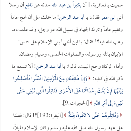
سميت بالمعافرية، [ أن
بكيراً بن عبد الله
حدثه عن
نافع
أن رجلاً
أتى
ابن عمر
فقال: يا
أبا عبد الرحمن
! ما حملك على أن تحج عاماً
وتقيم عاماً وتترك الجهاد في سبيل الله عز وجل، وقد علمت ما
رغب الله فيه؟! فقال: يا ابن أخي! بني الإسلام على خمس:
الإيمان بالله ورسوله، والصلوات الخمس، وصيام رمضان،
وأداء الزكاة وحج البيت. قالوا: يا
أبا عبد الرحمن
! ألا تسمع ما
ذكر الله في كتابه:
وَإِنْ طَائِفَتَانِ مِنَ الْمُؤْمِنِينَ اقْتَتَلُوا فَأَصْلِحُوا
بَيْنَهُمَا فَإِنْ بَغَتْ إِحْدَاهُمَا عَلَى الأُخْرَى فَقَاتِلُوا الَّتِي تَبْغِي حَتَّى
تَفِيءَ إِلَى أَمْرِ اللَّهِ
[الحجرات:9].
وَقَاتِلُوهُمْ حَتَّى لا تَكُونَ فِتْنَةٌ
[البقرة:193]؟! قال: فعلنا
على عهد رسول الله صلى الله عليه وسلم وكان الإسلام قليلاً،