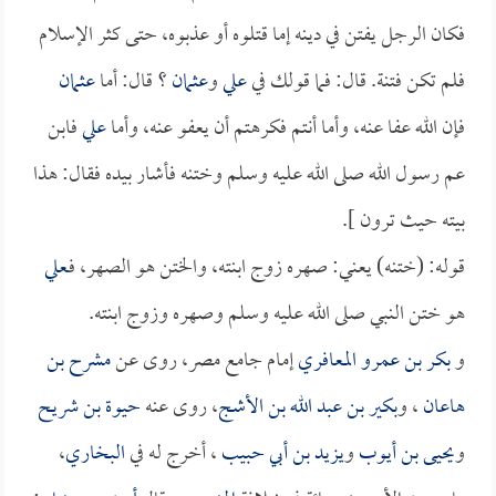
فكان الرجل يفتن في دينه إما قتلوه أو عذبوه، حتى كثر الإسلام
فلم تكن فتنة. قال: فما قولك في
علي
و
عثمان
؟ قال: أما
عثمان
فإن الله عفا عنه، وأما أنتم فكرهتم أن يعفو عنه، وأما
علي
فابن
عم رسول الله صلى الله عليه وسلم وختنه فأشار بيده فقال: هذا
بيته حيث ترون ].
قوله: (ختنه) يعني: صهره زوج ابنته، والختن هو الصهر، فـ
علي
هو ختن النبي صلى الله عليه وسلم وصهره وزوج ابنته.
و
بكر بن عمرو المعافري
إمام جامع مصر، روى عن
مشرح بن
هاعان
، و
بكير بن عبد الله بن الأشج
، روى عنه
حيوة بن شريح
و
يحيى بن أيوب
و
يزيد بن أبي حبيب
، أخرج له في
البخاري
،