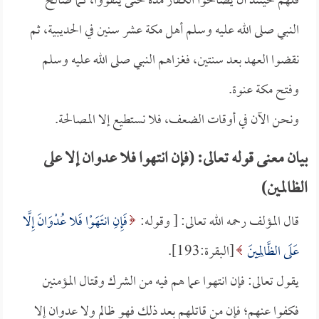
فلهم حينئذ أن يصالحوا الكفار مدة حتى يتقووا، كما صالح
النبي صلى الله عليه وسلم أهل مكة عشر سنين في الحديبية، ثم
نقضوا العهد بعد سنتين، فغزاهم النبي صلى الله عليه وسلم
وفتح مكة عنوة.
ونحن الآن في أوقات الضعف، فلا نستطيع إلا المصالحة.
بيان معنى قوله تعالى: (فإن انتهوا فلا عدوان إلا على
الظالمين)
قال المؤلف رحمه الله تعالى: [ وقوله:
فَإِنِ انتَهَوْا فَلا عُدْوَانَ إِلَّا
عَلَى الظَّالِمِينَ
[البقرة:193].
يقول تعالى: فإن انتهوا عما هم فيه من الشرك وقتال المؤمنين
فكفوا عنهم؛ فإن من قاتلهم بعد ذلك فهو ظالم ولا عدوان إلا