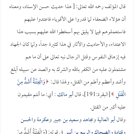
قال المؤلف رحمه الله تعالى: [ هذا حديث حسن الإسناد، ومعناه
أن هؤلاء الضعفاء لما قدروا على الأقوياء فاعتدوا عليهم
فاستعملوهم فيما لا يليق بهم أسخطوا الله عليهم بسبب هذا
الاعتداء، والأحاديث والآثار في هذا كثيرة جداً، ولما كان الجهاد
فيه إزهاق النفوس وقتل الرجال نبه تعالى على أن ما هم
مشتملون عليه من الكفر بالله والشرك به والصد عن سبيله أبلغ
وأشد وأعظم وأطم من القتل، ولهذا قال:
وَالْفِتْنَةُ أَشَدُّ مِنَ
الْقَتْلِ
[البقرة:191]، قال
أبو مالك
: أي: ما أنتم مقيمون
عليه أكبر من القتل.
وقال
أبو العالية
و
مجاهد
و
سعيد بن جبير
و
عكرمة
و
الحسن
و
قتادة
و
الضحاك
و
الربيع بن أنس
في قوله: (وَالْفِتْنَةُ أَشَدُّ مِنَ