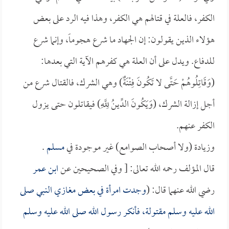
الكفر، فالعلة في قتالهم هي الكفر، وهذا فيه الرد على بعض
هؤلاء الذين يقولون: إن الجهاد ما شرع هجوماً، وإنما شرع
للدفاع. ويدل على أن العلة هي كفرهم الآية التي بعدها:
(وَقَاتِلُوهُمْ حَتَّى لا تَكُونَ فِتْنَةٌ) وهي الشرك، فالقتال شرع من
أجل إزالة الشرك، (وَيَكُونَ الدِّينُ لِلَّهِ) فيقاتلون حتى يزول
الكفر عنهم.
وزيادة (ولا أصحاب الصوامع) غير موجودة في
مسلم
.
قال المؤلف رحمه الله تعالى: [ وفي الصحيحين عن
ابن عمر
رضي الله عنهما قال: (
وجدت امرأة في بعض مغازي النبي صلى
الله عليه وسلم مقتولة، فأنكر رسول الله صلى الله عليه وسلم