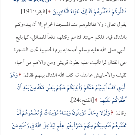
قَاتَلُوكُمْ فَاقْتُلُوهُمْ كَذَلِكَ جَزَاءُ الْكَافِرِينَ
[البقرة:191].
يقول تعالى: ولا تقاتلوهم عند المسجد الحرام إلا أن يبدءوكم
بالقتال فيه، فلكم حينئذ قتالهم وقتلهم دفعاً للصائل، كما بايع
النبي صلى الله عليه وسلم أصحابه يوم الحديبية تحت الشجرة
على القتال لما تألبت عليه بطون قريش ومن والاهم من أحياء
ثقيف والأحابيش عامئذ، ثم كف الله القتال بينهم فقال:
وَهُوَ
الَّذِي كَفَّ أَيْدِيَهُمْ عَنْكُمْ وَأَيْدِيَكُمْ عَنْهُمْ بِبَطْنِ مَكَّةَ مِنْ بَعْدِ أَنْ
أَظْفَرَكُمْ عَلَيْهِمْ
[الفتح:24].
وقال:
وَلَوْلا رِجَالٌ مُؤْمِنُونَ وَنِسَاءٌ مُؤْمِنَاتٌ لَمْ تَعْلَمُوهُمْ أَنْ
تَطَئُوهُمْ فَتُصِيبَكُمْ مِنْهُمْ مَعَرَّةٌ بِغَيْرِ عِلْمٍ لِيُدْخِلَ اللَّهُ فِي رَحْمَتِهِ مَنْ