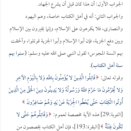
الجواب الأول: أن هذا كان قبل أن يشرع الجهاد.
والجواب الثاني: أنه في أهل الكتاب خاصة، وهم اليهود
والنصارى، فلا يكرهون على الإسلام، وإنما يخيرون بين الإسلام
وبين دفع الجزية، فإن أبوا الإسلام وأبوا الجزية قوتلوا، وألحقت
بهم السنة المجوس؛ لقول النبي صلى الله عليه وسلم: (
سنوا بهم
سنة أهل الكتاب
).
وقوله تعالى:
قَاتِلُوا الَّذِينَ لا يُؤْمِنُونَ بِاللَّهِ وَلا بِالْيَوْمِ الآخِرِ
وَلا يُحَرِّمُونَ مَا حَرَّمَ اللَّهُ وَرَسُولُهُ وَلا يَدِينُونَ دِينَ الْحَقِّ مِنَ الَّذِينَ
أُوتُوا الْكِتَابَ حَتَّى يُعْطُوا الْجِزْيَةَ عَنْ يَدٍ وَهُمْ صَاغِرُونَ
[التوبة:29] هذه الآية مخصصة لعموم:
وَقَاتِلُوهُمْ حَتَّى لا
تَكُونَ فِتْنَةٌ
[البقرة:193]، فإن أهل الكتاب يخصصون من