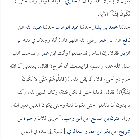
يقول لا إله إلا الله. وقال
البخاري
: قوله: (وَقَاتِلُوهُمْ حَتَّى لا
تَكُونَ فِتْنَةٌ) الآية.
حدثنا
محمد بن بشار
حدثنا
عبد الوهاب
حدثنا
عبيد الله
عن
نافع
عن
ابن عمر
رضي الله عنهما قال: أتاه رجلان في فتنة
ابن
الزبير
فقالا: إن الناس قد صنعوا وأنت
ابن عمر
وصاحب النبي
صلى الله عليه وسلم، فما يمنعك أن تخرج؟ فقال: يمنعني أن الله
حرم دم أخي، قالا: ألم يقل الله: (وَقَاتِلُوهُمْ حَتَّى لا تَكُونَ
فِتْنَةٌ)؟! فقال: قاتلنا حتى لم تكن فتنة، وكان الدين لله، وأنتم
تريدون أن تقاتلوا حتى تكون فتنة وحتى يكون الدين لغير الله.
وزاد
عثمان بن صالح
عن
ابن وهب
: أخبرني فلان و
حيوة بن
شريح
عن
بكر بن عمرو المعافري
] نسبة إلى بلدة في اليمن