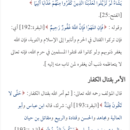
يَشَاءُ لَوْ تَزَيَّلُوا لَعَذَّبْنَا الَّذِينَ كَفَرُوا مِنْهُمْ عَذَابًا أَلِيمًا
[الفتح:25].
وقوله :
فَإِنِ انتَهَوْا فَإِنَّ اللَّهَ غَفُورٌ رَحِيمٌ
[البقرة:192] أي:
فإن تركوا القتال في الحرم وأنابوا إلى الإسلام والتوبة، فإن الله
يغفر ذنوبهم ولو كانوا قد قتلوا المسلمين في حرم الله، فإنه تعالى
لا يتعاظمه ذنب أن يغفره لمن تاب منه إليه ].
الأمر بقتال الكفار
قال المؤلف رحمه الله تعالى: [ ثم أمر الله بقتال الكفار:
حَتَّى لا
تَكُونَ فِتْنَةٌ
[البقرة:193] أي: شرك، قاله
ابن عباس
و
أبو
العالية
و
مجاهد
و
الحسن
و
قتادة
و
الربيع
و
مقاتل بن حيان