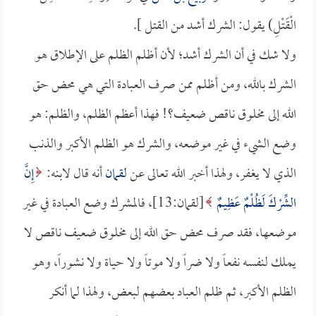
الْقَتْلِ) يقول: الشرك أشد من القتل ].
ولا شك في أن الشرك أشد؛ لأن أظلم الظلم على الإطلاق هو
الشرك بالله، ومن أظلم ممن صرف العبادة التي هي محض حق
الله إلى مخلوق ناقص ضعيف؟! فهذا أعظم الظلم، والظلم: هو
وضع الشيء في غير موضعه، والشرك هو الظلم الأكبر والذنب
الذي لا يغفر، ولهذا أخبر الله تعالى عن
لقمان
أنه قال لابنه:
إِنَّ
الشِّرْكَ لَظُلْمٌ عَظِيمٌ
[لقمان:13]، فالمشرك وضع العبادة في غير
موضعها، فقد صرف محض حق الله إلى مخلوق ضعيف ناقص لا
يملك لنفسه نفعاً ولا ضراً ولا موتاً ولا حياة ولا نشوراً، وهو
الظلم الأكبر، ثم ظلم العباد بعضهم لبعض، ولهذا لما أنكر