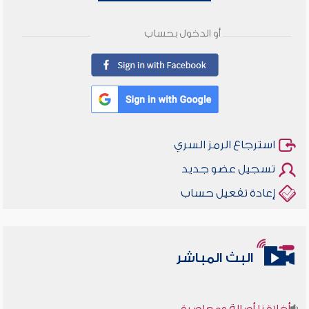
أو الدخول بحساب
استرجاع الرمز السري
تسجيل عضو جديد
إعادة تفعيل حساب
البث المباشر
أخلاقنا أصالة ومعاصرة