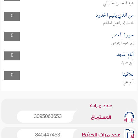
عبد المحسن الحارثي
من الذي يقيم الحدود
0
محمد إسماعيل المقدم
سورة العصر
0
إبراهيم الجرمي
أيام المجد
0
أبو عابد
تلاقينا
0
أبو علي
عدد مرات
3095063653
الاستماع
عدد مرات الحفظ
840447453